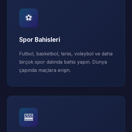
⚽
Spor Bahisleri
Futbol, basketbol, tenis, voleybol ve daha
birçok spor dalında bahis yapın. Dünya
çapında maçlara erişin.
🎰