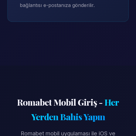
bağlantısı e-postanıza gönderilir.
Romabet Mobil Giriş -
Her
Yerden Bahis Yapın
Romabet mobil uygulaması ile iOS ve