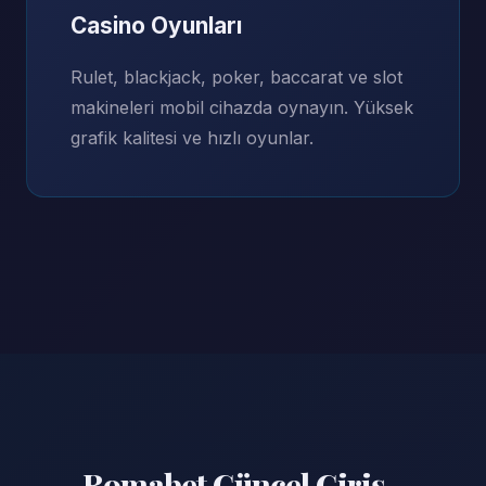
Casino Oyunları
Rulet, blackjack, poker, baccarat ve slot
makineleri mobil cihazda oynayın. Yüksek
grafik kalitesi ve hızlı oyunlar.
Romabet Güncel Giriş -