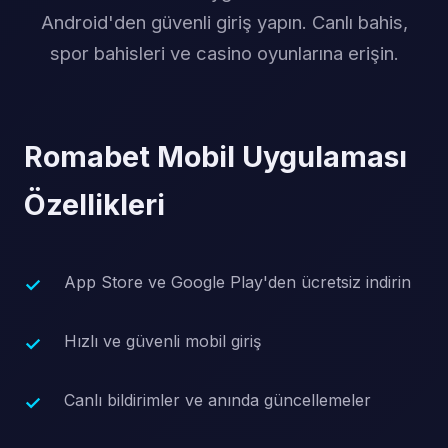
Android'den güvenli giriş yapın. Canlı bahis,
spor bahisleri ve casino oyunlarına erişin.
Romabet Mobil Uygulaması
Özellikleri
App Store ve Google Play'den ücretsiz indirin
Hızlı ve güvenli mobil giriş
Canlı bildirimler ve anında güncellemeler