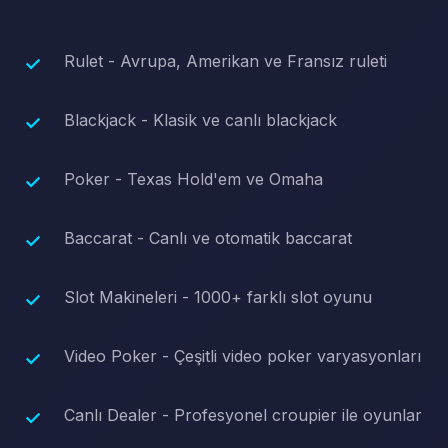
Rulet - Avrupa, Amerikan ve Fransız ruleti
Blackjack - Klasik ve canlı blackjack
Poker - Texas Hold'em ve Omaha
Baccarat - Canlı ve otomatik baccarat
Slot Makineleri - 1000+ farklı slot oyunu
Video Poker - Çeşitli video poker varyasyonları
Canlı Dealer - Profesyonel croupier ile oyunlar