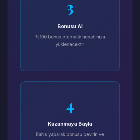
3
Bonusu Al
%100 bonus otomatik hesabınıza
yüklenecektir.
4
Kazanmaya Başla
Bahis yaparak bonusu çevirin ve