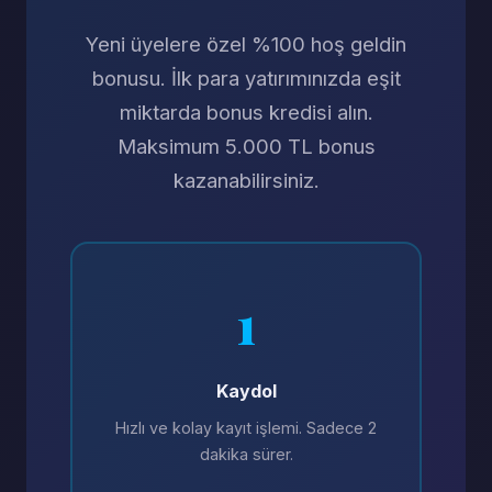
Yeni üyelere özel %100 hoş geldin
bonusu. İlk para yatırımınızda eşit
miktarda bonus kredisi alın.
Maksimum 5.000 TL bonus
kazanabilirsiniz.
1
Kaydol
Hızlı ve kolay kayıt işlemi. Sadece 2
dakika sürer.