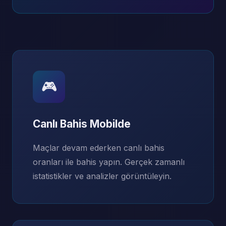
🎮
Canlı Bahis Mobilde
Maçlar devam ederken canlı bahis
oranları ile bahis yapın. Gerçek zamanlı
istatistikler ve analizler görüntüleyin.