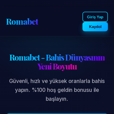
Giriş Yap
Romabet
Kaydol
Romabet - Bahis Dünyasının
Yeni Boyutu
Güvenli, hızlı ve yüksek oranlarla bahis
yapın. %100 hoş geldin bonusu ile
başlayın.