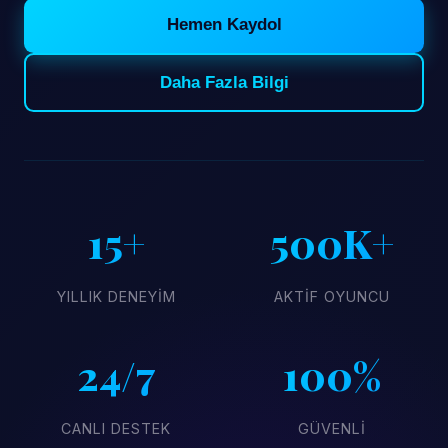
Hemen Kaydol
Daha Fazla Bilgi
15+
500K+
YILLIK DENEYIM
AKTIF OYUNCU
24/7
100%
CANLI DESTEK
GÜVENLI