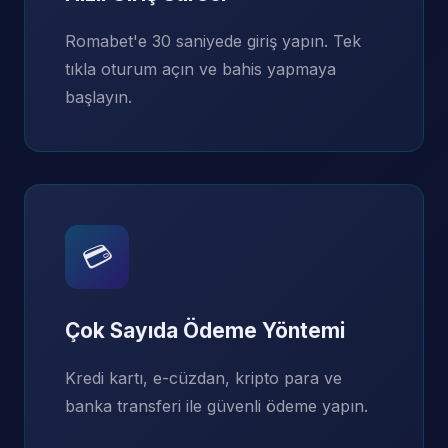
Romabet'e 30 saniyede giriş yapın. Tek
tıkla oturum açın ve bahis yapmaya
başlayın.
💳
Çok Sayıda Ödeme Yöntemi
Kredi kartı, e-cüzdan, kripto para ve
banka transferi ile güvenli ödeme yapın.