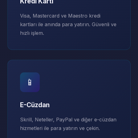
Kredi Kartı
Visa, Mastercard ve Maestro kredi
kartları ile anında para yatırın. Güvenli ve
hızlı işlem.
📱
E-Cüzdan
Skrill, Neteller, PayPal ve diğer e-cüzdan
hizmetleri ile para yatırın ve çekin.