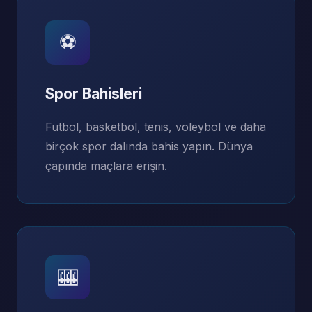
⚽
Spor Bahisleri
Futbol, basketbol, tenis, voleybol ve daha
birçok spor dalında bahis yapın. Dünya
çapında maçlara erişin.
🎰