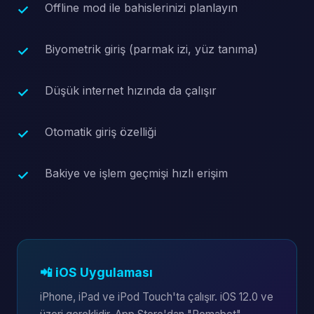
Offline mod ile bahislerinizi planlayın
Biyometrik giriş (parmak izi, yüz tanıma)
Düşük internet hızında da çalışır
Otomatik giriş özelliği
Bakiye ve işlem geçmişi hızlı erişim
📲 iOS Uygulaması
iPhone, iPad ve iPod Touch'ta çalışır. iOS 12.0 ve