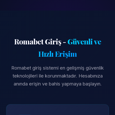
Romabet Giriş -
Güvenli ve
Hızlı Erişim
Romabet giriş sistemi en gelişmiş güvenlik
teknolojileri ile korunmaktadır. Hesabınıza
anında erişin ve bahis yapmaya başlayın.