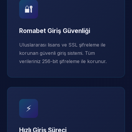
🔐
Romabet Giriş Güvenliği
Uluslararası lisans ve SSL şifreleme ile
korunan güvenli giriş sistemi. Tüm
verileriniz 256-bit şifreleme ile korunur.
⚡
Hızlı Giriş Süreci