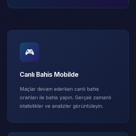
🎮
Canlı Bahis Mobilde
Maçlar devam ederken canlı bahis
oranları ile bahis yapın. Gerçek zamanlı
istatistikler ve analizler görüntüleyin.