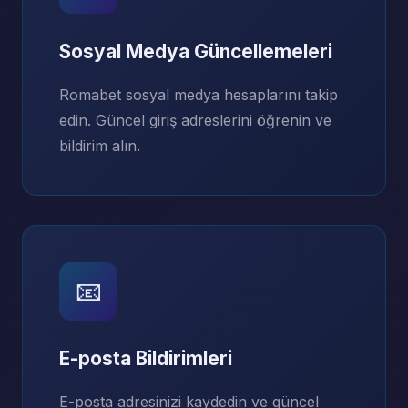
Sosyal Medya Güncellemeleri
Romabet sosyal medya hesaplarını takip
edin. Güncel giriş adreslerini öğrenin ve
bildirim alın.
📧
E-posta Bildirimleri
E-posta adresinizi kaydedin ve güncel