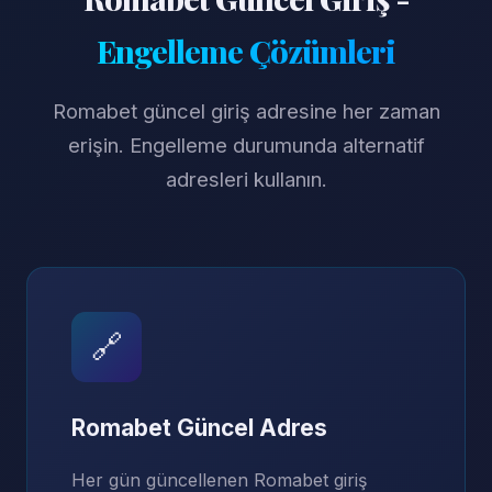
Engelleme Çözümleri
Romabet güncel giriş adresine her zaman
erişin. Engelleme durumunda alternatif
adresleri kullanın.
🔗
Romabet Güncel Adres
Her gün güncellenen Romabet giriş