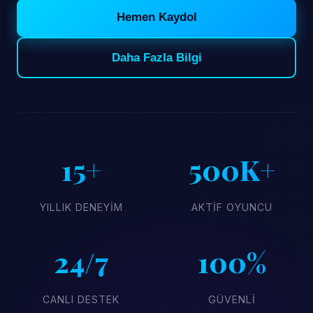
Hemen Kaydol
Daha Fazla Bilgi
15+
500K+
YILLIK DENEYIM
AKTIF OYUNCU
24/7
100%
CANLI DESTEK
GÜVENLI