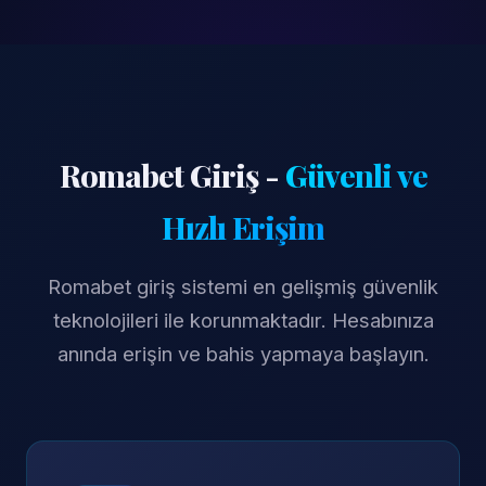
Romabet Giriş -
Güvenli ve
Hızlı Erişim
Romabet giriş sistemi en gelişmiş güvenlik
teknolojileri ile korunmaktadır. Hesabınıza
anında erişin ve bahis yapmaya başlayın.