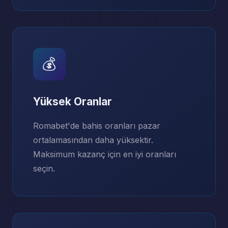
💰
Yüksek Oranlar
Romabet'de bahis oranları pazar
ortalamasından daha yüksektir.
Maksimum kazanç için en iyi oranları
seçin.