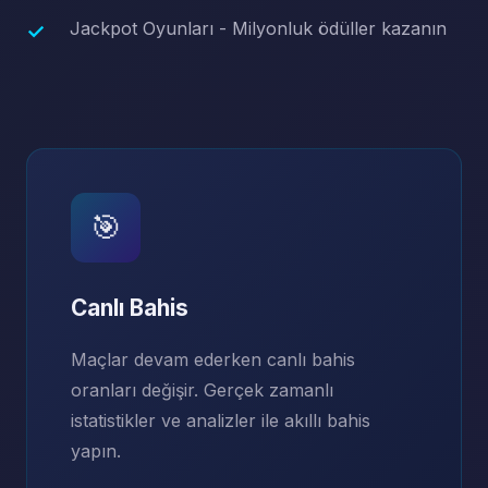
Jackpot Oyunları - Milyonluk ödüller kazanın
🎯
Canlı Bahis
Maçlar devam ederken canlı bahis
oranları değişir. Gerçek zamanlı
istatistikler ve analizler ile akıllı bahis
yapın.