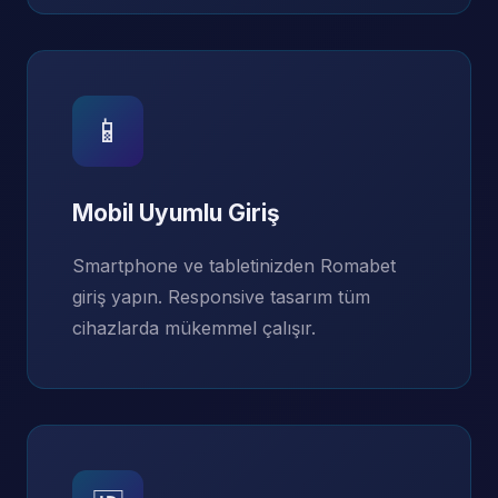
📱
Mobil Uyumlu Giriş
Smartphone ve tabletinizden Romabet
giriş yapın. Responsive tasarım tüm
cihazlarda mükemmel çalışır.