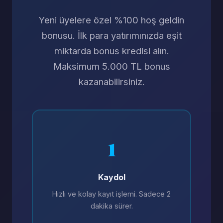
Yeni üyelere özel %100 hoş geldin
bonusu. İlk para yatırımınızda eşit
miktarda bonus kredisi alın.
Maksimum 5.000 TL bonus
kazanabilirsiniz.
1
Kaydol
Hızlı ve kolay kayıt işlemi. Sadece 2
dakika sürer.