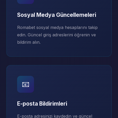
Sosyal Medya Güncellemeleri
Romabet sosyal medya hesaplarını takip
edin. Güncel giriş adreslerini öğrenin ve
bildirim alın.
📧
E-posta Bildirimleri
E-posta adresinizi kaydedin ve güncel