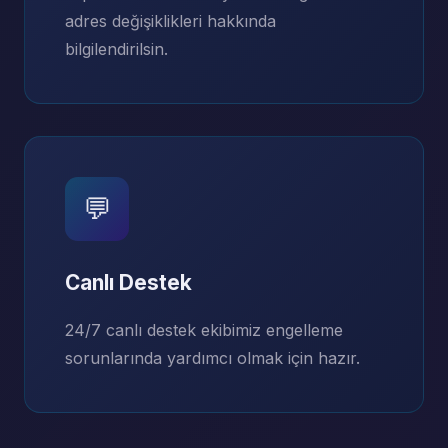
adres değişiklikleri hakkında
bilgilendirilsin.
💬
Canlı Destek
24/7 canlı destek ekibimiz engelleme
sorunlarında yardımcı olmak için hazır.