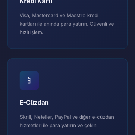
Kredi Kartı
Visa, Mastercard ve Maestro kredi
kartları ile anında para yatırın. Güvenli ve
hızlı işlem.
📱
E-Cüzdan
Skrill, Neteller, PayPal ve diğer e-cüzdan
hizmetleri ile para yatırın ve çekin.