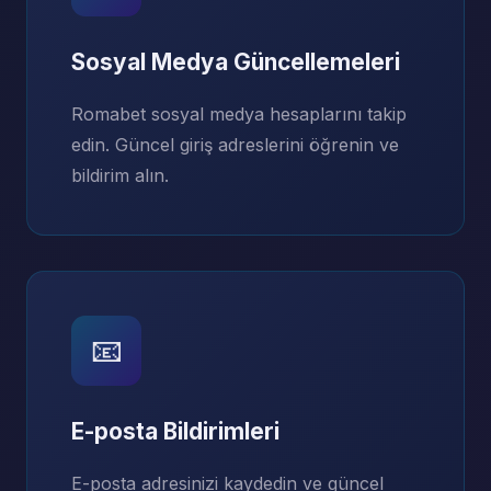
Sosyal Medya Güncellemeleri
Romabet sosyal medya hesaplarını takip
edin. Güncel giriş adreslerini öğrenin ve
bildirim alın.
📧
E-posta Bildirimleri
E-posta adresinizi kaydedin ve güncel