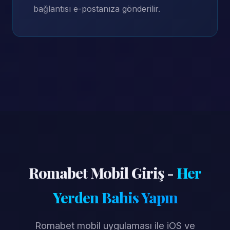
bağlantısı e-postanıza gönderilir.
Romabet Mobil Giriş -
Her
Yerden Bahis Yapın
Romabet mobil uygulaması ile iOS ve