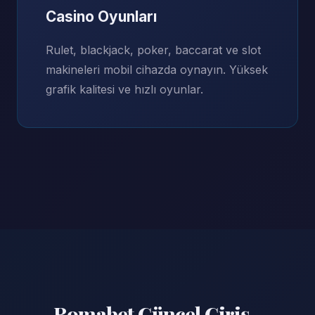
Casino Oyunları
Rulet, blackjack, poker, baccarat ve slot
makineleri mobil cihazda oynayın. Yüksek
grafik kalitesi ve hızlı oyunlar.
Romabet Güncel Giriş -