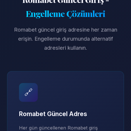
Engelleme Çözümleri
Romabet güncel giriş adresine her zaman
erişin. Engelleme durumunda alternatif
adresleri kullanın.
🔗
Romabet Güncel Adres
Her gün güncellenen Romabet giriş