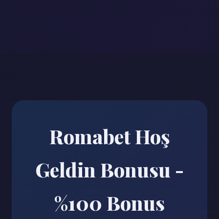
Romabet Hoş
Geldin Bonusu -
%100 Bonus