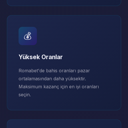
💰
Yüksek Oranlar
Romabet'de bahis oranları pazar
ortalamasından daha yüksektir.
Maksimum kazanç için en iyi oranları
seçin.