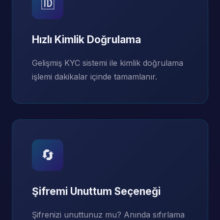
🆔
Hızlı Kimlik Doğrulama
Gelişmiş KYC sistemi ile kimlik doğrulama
işlemi dakikalar içinde tamamlanır.
🔄
Şifremi Unuttum Seçeneği
Şifrenizi unuttunuz mu? Anında sıfırlama