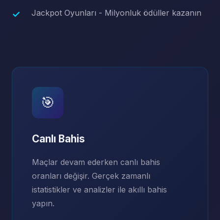
Jackpot Oyunları - Milyonluk ödüller kazanın
🎯
Canlı Bahis
Maçlar devam ederken canlı bahis
oranları değişir. Gerçek zamanlı
istatistikler ve analizler ile akıllı bahis
yapın.