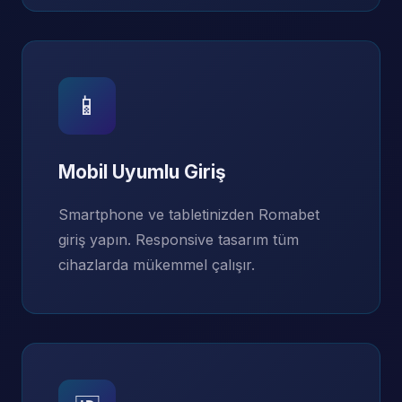
📱
Mobil Uyumlu Giriş
Smartphone ve tabletinizden Romabet
giriş yapın. Responsive tasarım tüm
cihazlarda mükemmel çalışır.