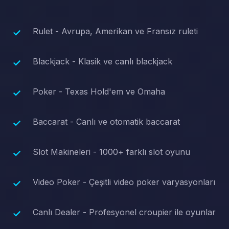
Rulet - Avrupa, Amerikan ve Fransız ruleti
Blackjack - Klasik ve canlı blackjack
Poker - Texas Hold'em ve Omaha
Baccarat - Canlı ve otomatik baccarat
Slot Makineleri - 1000+ farklı slot oyunu
Video Poker - Çeşitli video poker varyasyonları
Canlı Dealer - Profesyonel croupier ile oyunlar