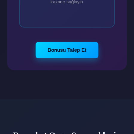
kazanç sağlayın.
Bonusu Talep Et