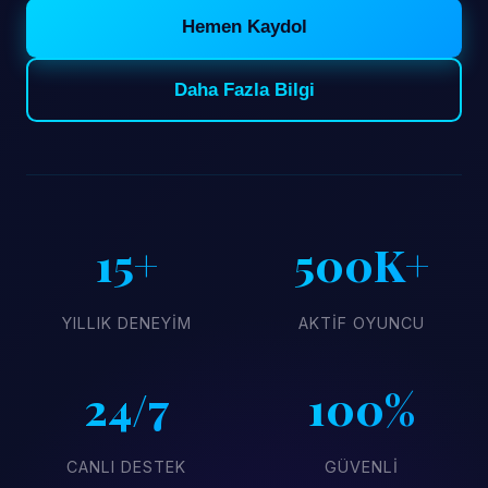
Hemen Kaydol
Daha Fazla Bilgi
15+
500K+
YILLIK DENEYIM
AKTIF OYUNCU
24/7
100%
CANLI DESTEK
GÜVENLI