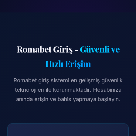
Romabet Giriş -
Güvenli ve
Hızlı Erişim
Romabet giriş sistemi en gelişmiş güvenlik
teknolojileri ile korunmaktadır. Hesabınıza
anında erişin ve bahis yapmaya başlayın.