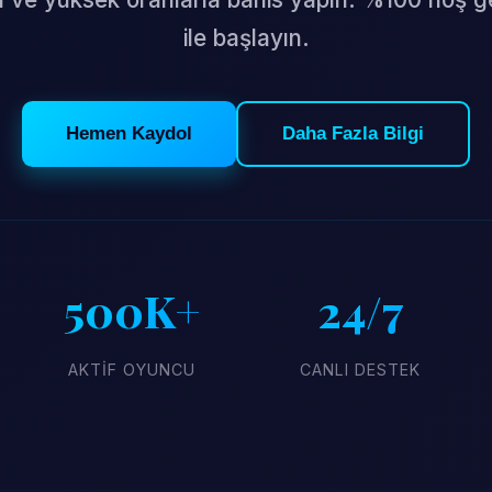
ile başlayın.
Hemen Kaydol
Daha Fazla Bilgi
500K+
24/7
AKTIF OYUNCU
CANLI DESTEK