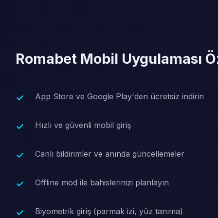
Romabet Mobil Uygulaması Öze
App Store ve Google Play'den ücretsiz indirin
Hızlı ve güvenli mobil giriş
Canlı bildirimler ve anında güncellemeler
Offline mod ile bahislerinizi planlayın
Biyometrik giriş (parmak izi, yüz tanıma)