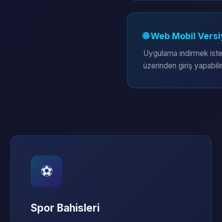
🌐 Web Mobil Vers
Uygulama indirmek ist
üzerinden giriş yapabilir
⚽
Spor Bahisleri