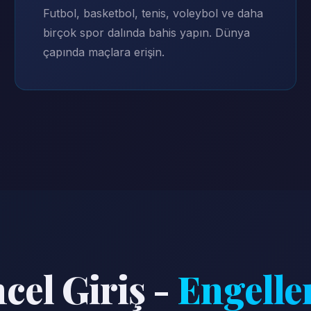
Futbol, basketbol, tenis, voleybol ve daha
birçok spor dalında bahis yapın. Dünya
çapında maçlara erişin.
el Giriş -
Engelle