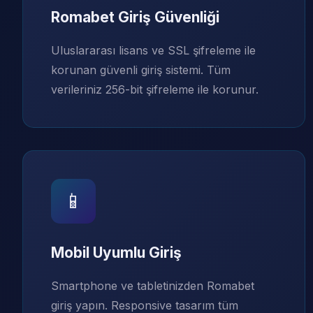
Romabet Giriş Güvenliği
Uluslararası lisans ve SSL şifreleme ile
korunan güvenli giriş sistemi. Tüm
verileriniz 256-bit şifreleme ile korunur.
📱
Mobil Uyumlu Giriş
Smartphone ve tabletinizden Romabet
giriş yapın. Responsive tasarım tüm