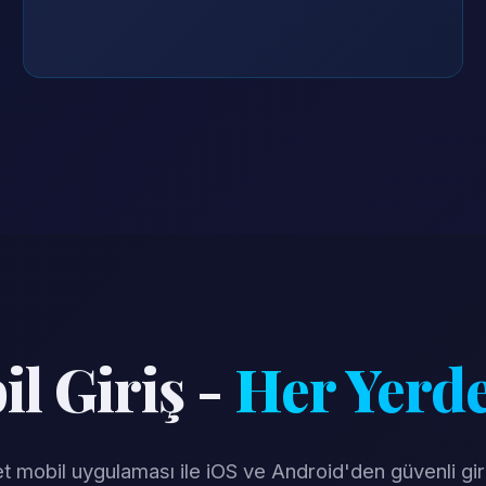
l Giriş -
Her Yerde
 mobil uygulaması ile iOS ve Android'den güvenli giri