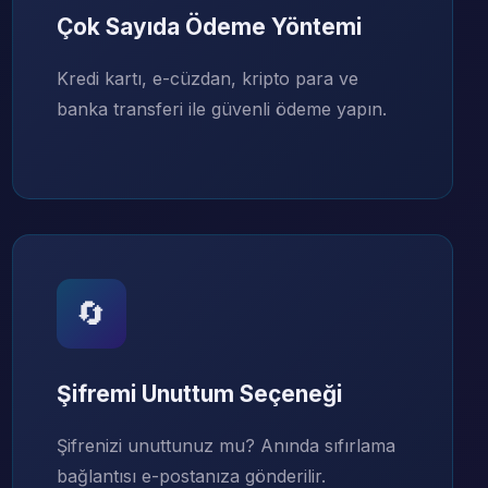
Çok Sayıda Ödeme Yöntemi
Kredi kartı, e-cüzdan, kripto para ve
banka transferi ile güvenli ödeme yapın.
🔄
Şifremi Unuttum Seçeneği
Şifrenizi unuttunuz mu? Anında sıfırlama
bağlantısı e-postanıza gönderilir.