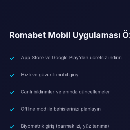
Romabet Mobil Uygulaması Öze
App Store ve Google Play'den ücretsiz indirin
Hızlı ve güvenli mobil giriş
Canlı bildirimler ve anında güncellemeler
Offline mod ile bahislerinizi planlayın
Biyometrik giriş (parmak izi, yüz tanıma)