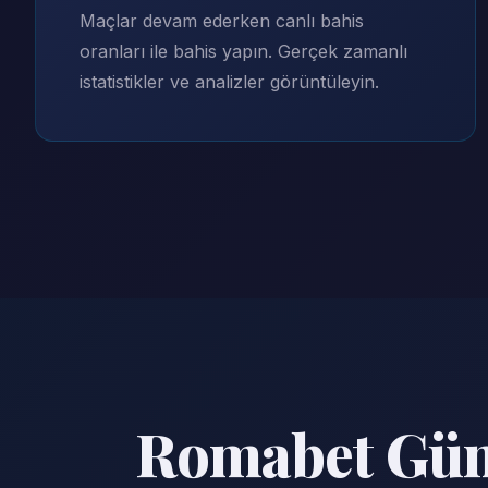
Maçlar devam ederken canlı bahis
oranları ile bahis yapın. Gerçek zamanlı
istatistikler ve analizler görüntüleyin.
Romabet Günc