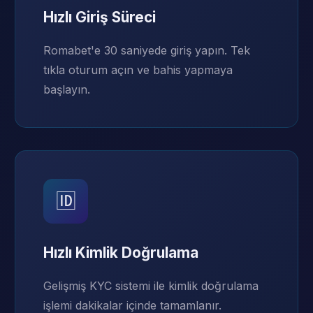
Hızlı Giriş Süreci
Romabet'e 30 saniyede giriş yapın. Tek
tıkla oturum açın ve bahis yapmaya
başlayın.
🆔
Hızlı Kimlik Doğrulama
Gelişmiş KYC sistemi ile kimlik doğrulama
işlemi dakikalar içinde tamamlanır.