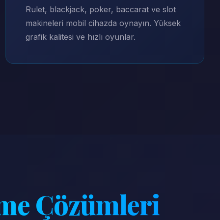
Rulet, blackjack, poker, baccarat ve slot
makineleri mobil cihazda oynayın. Yüksek
grafik kalitesi ve hızlı oyunlar.
me Çözümleri