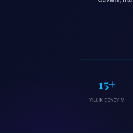
15+
YILLIK DENEYIM