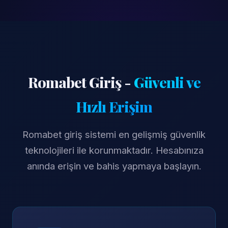
Romabet Giriş -
Güvenli ve
Hızlı Erişim
Romabet giriş sistemi en gelişmiş güvenlik
teknolojileri ile korunmaktadır. Hesabınıza
anında erişin ve bahis yapmaya başlayın.