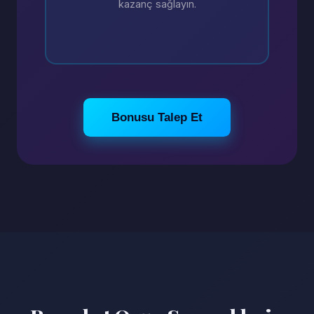
kazanç sağlayın.
Bonusu Talep Et