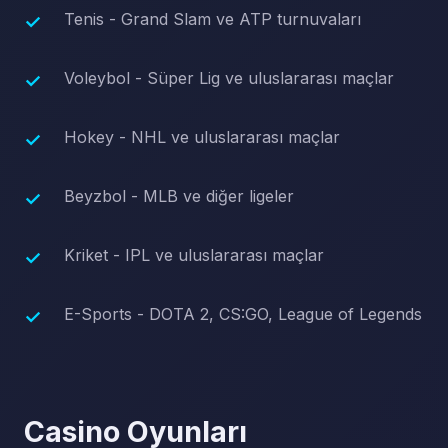
Tenis - Grand Slam ve ATP turnuvaları
Voleybol - Süper Lig ve uluslararası maçlar
Hokey - NHL ve uluslararası maçlar
Beyzbol - MLB ve diğer ligeler
Kriket - IPL ve uluslararası maçlar
E-Sports - DOTA 2, CS:GO, League of Legends
Casino Oyunları