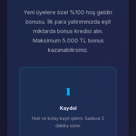
Yeni üyelere özel %100 hoş geldin
bonusu. İlk para yatırımınızda eşit
miktarda bonus kredisi alın.
Maksimum 5.000 TL bonus
kazanabilirsiniz.
1
Kaydol
Hızlı ve kolay kayıt işlemi. Sadece 2
dakika sürer.