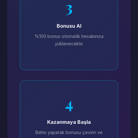
3
Bonusu Al
%100 bonus otomatik hesabınıza
yüklenecektir.
4
Kazanmaya Başla
Bahis yaparak bonusu çevirin ve