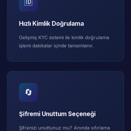
🆔
Hızlı Kimlik Doğrulama
Gelişmiş KYC sistemi ile kimlik doğrulama
işlemi dakikalar içinde tamamlanır.
🔄
Şifremi Unuttum Seçeneği
Şifrenizi unuttunuz mu? Anında sıfırlama