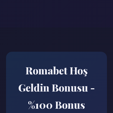
Romabet Hoş
Geldin Bonusu -
%100 Bonus