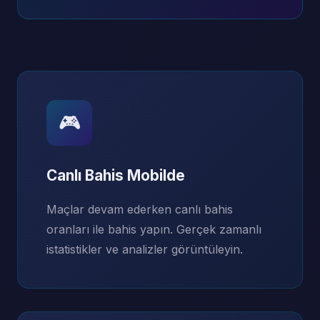
🎮
Canlı Bahis Mobilde
Maçlar devam ederken canlı bahis
oranları ile bahis yapın. Gerçek zamanlı
istatistikler ve analizler görüntüleyin.