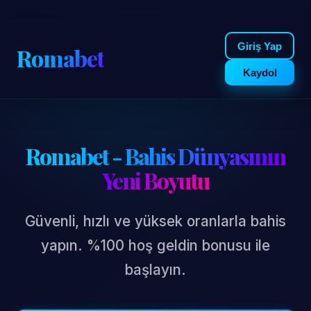
Giriş Yap
Romabet
Kaydol
Romabet - Bahis Dünyasının
Yeni Boyutu
Güvenli, hızlı ve yüksek oranlarla bahis
yapın. %100 hoş geldin bonusu ile
başlayın.