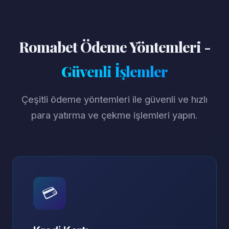
Romabet Ödeme Yöntemleri -
Güvenli İşlemler
Çeşitli ödeme yöntemleri ile güvenli ve hızlı
para yatırma ve çekme işlemleri yapın.
💳