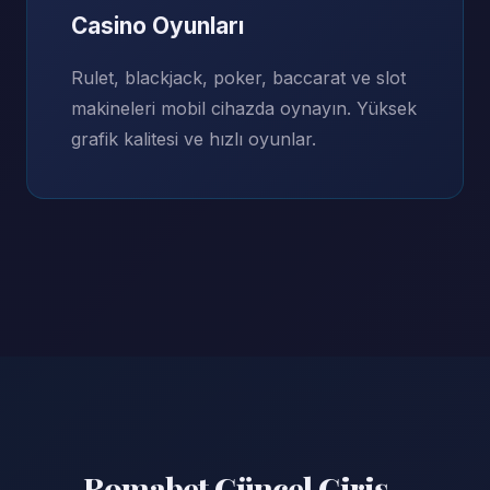
Casino Oyunları
Rulet, blackjack, poker, baccarat ve slot
makineleri mobil cihazda oynayın. Yüksek
grafik kalitesi ve hızlı oyunlar.
Romabet Güncel Giriş -