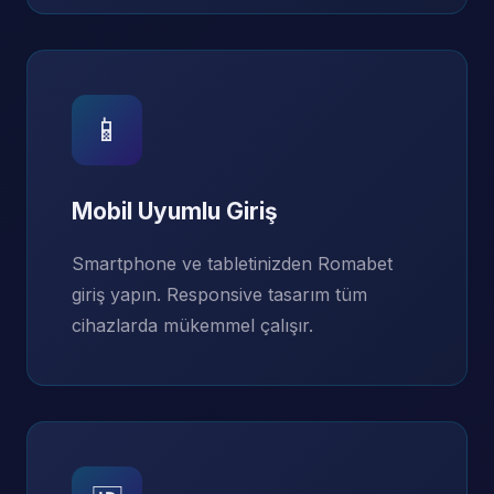
📱
Mobil Uyumlu Giriş
Smartphone ve tabletinizden Romabet
giriş yapın. Responsive tasarım tüm
cihazlarda mükemmel çalışır.