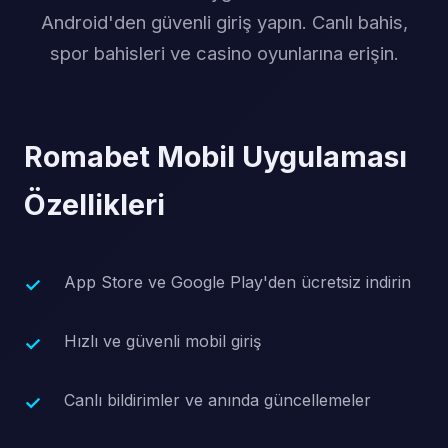
Android'den güvenli giriş yapın. Canlı bahis,
spor bahisleri ve casino oyunlarına erişin.
Romabet Mobil Uygulaması
Özellikleri
App Store ve Google Play'den ücretsiz indirin
Hızlı ve güvenli mobil giriş
Canlı bildirimler ve anında güncellemeler