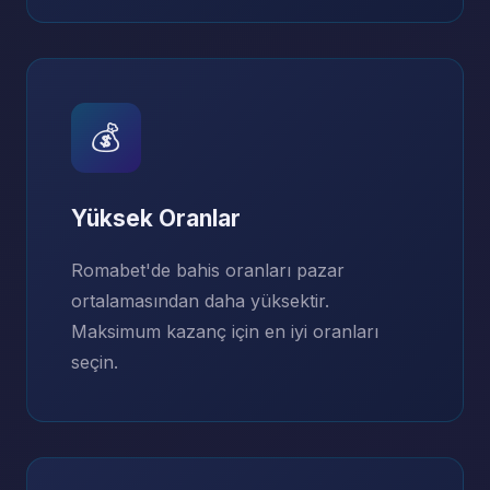
💰
Yüksek Oranlar
Romabet'de bahis oranları pazar
ortalamasından daha yüksektir.
Maksimum kazanç için en iyi oranları
seçin.