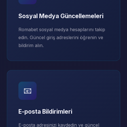
Sosyal Medya Güncellemeleri
Romabet sosyal medya hesaplarını takip
edin. Güncel giriş adreslerini öğrenin ve
bildirim alın.
📧
E-posta Bildirimleri
E-posta adresinizi kaydedin ve güncel