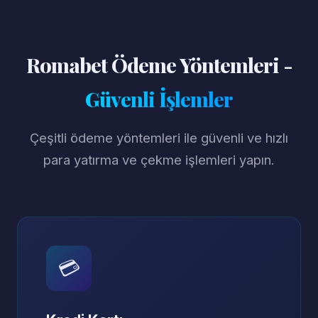
Romabet Ödeme Yöntemleri -
Güvenli İşlemler
Çeşitli ödeme yöntemleri ile güvenli ve hızlı
para yatırma ve çekme işlemleri yapın.
💳