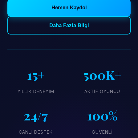
Hemen Kaydol
Daha Fazla Bilgi
15+
500K+
YILLIK DENEYIM
AKTIF OYUNCU
24/7
100%
CANLI DESTEK
GÜVENLI