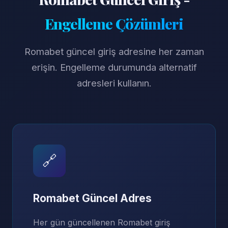
Engelleme Çözümleri
Romabet güncel giriş adresine her zaman
erişin. Engelleme durumunda alternatif
adresleri kullanın.
🔗
Romabet Güncel Adres
Her gün güncellenen Romabet giriş