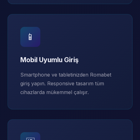
📱
Mobil Uyumlu Giriş
Smartphone ve tabletinizden Romabet
giriş yapın. Responsive tasarım tüm
cihazlarda mükemmel çalışır.