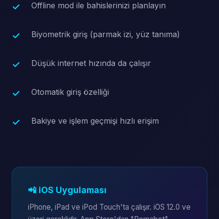
Offline mod ile bahislerinizi planlayın
Biyometrik giriş (parmak izi, yüz tanıma)
Düşük internet hızında da çalışır
Otomatik giriş özelliği
Bakiye ve işlem geçmişi hızlı erişim
📲 iOS Uygulaması
iPhone, iPad ve iPod Touch'ta çalışır. iOS 12.0 ve