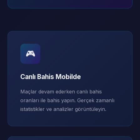
🎮
Canlı Bahis Mobilde
Maçlar devam ederken canlı bahis
oranları ile bahis yapın. Gerçek zamanlı
istatistikler ve analizler görüntüleyin.