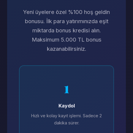
Yeni üyelere özel %100 hoş geldin
bonusu. İlk para yatırımınızda eşit
miktarda bonus kredisi alın.
Maksimum 5.000 TL bonus
kazanabilirsiniz.
1
Kaydol
Hızlı ve kolay kayıt işlemi. Sadece 2
dakika sürer.