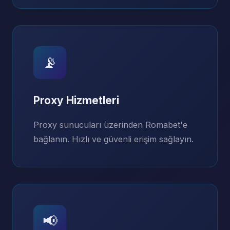
📡
Proxy Hizmetleri
Proxy sunucuları üzerinden Romabet'e
bağlanın. Hızlı ve güvenli erişim sağlayın.
📢