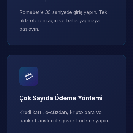
Romabet'e 30 saniyede giriş yapın. Tek
tıkla oturum açın ve bahis yapmaya
başlayın.
💳
Çok Sayıda Ödeme Yöntemi
Kredi kartı, e-cüzdan, kripto para ve
banka transferi ile güvenli ödeme yapın.