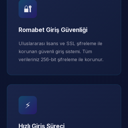
🔐
Romabet Giriş Güvenliği
Uluslararası lisans ve SSL şifreleme ile
korunan güvenli giriş sistemi. Tüm
verileriniz 256-bit şifreleme ile korunur.
⚡
Hızlı Giriş Süreci