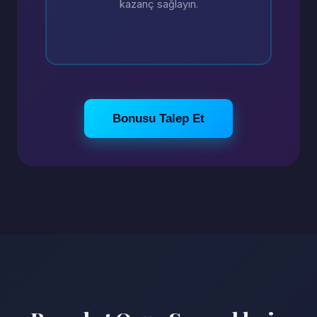
kazanç sağlayın.
Bonusu Talep Et