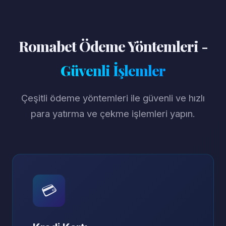
Romabet Ödeme Yöntemleri -
Güvenli İşlemler
Çeşitli ödeme yöntemleri ile güvenli ve hızlı
para yatırma ve çekme işlemleri yapın.
💳