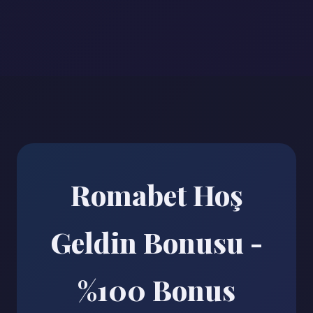
Romabet Hoş
Geldin Bonusu -
%100 Bonus