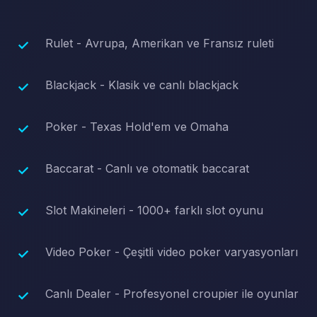
Rulet - Avrupa, Amerikan ve Fransız ruleti
Blackjack - Klasik ve canlı blackjack
Poker - Texas Hold'em ve Omaha
Baccarat - Canlı ve otomatik baccarat
Slot Makineleri - 1000+ farklı slot oyunu
Video Poker - Çeşitli video poker varyasyonları
Canlı Dealer - Profesyonel croupier ile oyunlar