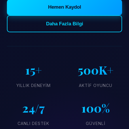
Hemen Kaydol
Daha Fazla Bilgi
15+
500K+
YILLIK DENEYIM
AKTIF OYUNCU
24/7
100%
CANLI DESTEK
GÜVENLI