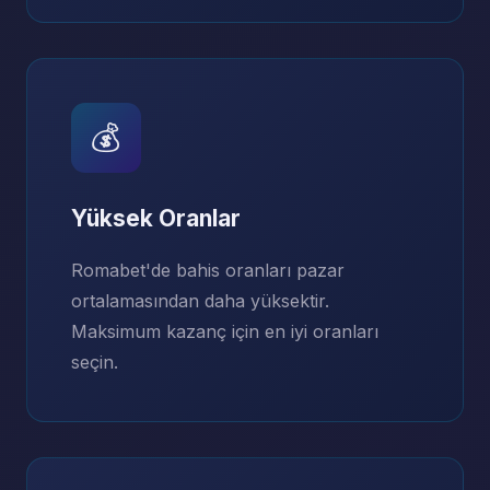
💰
Yüksek Oranlar
Romabet'de bahis oranları pazar
ortalamasından daha yüksektir.
Maksimum kazanç için en iyi oranları
seçin.