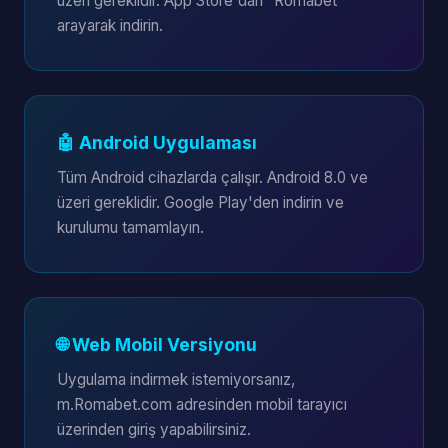
üzeri gereklidir. App Store'dan "Romabet"
arayarak indirin.
🤖 Android Uygulaması
Tüm Android cihazlarda çalışır. Android 8.0 ve
üzeri gereklidir. Google Play'den indirin ve
kurulumu tamamlayın.
🌐 Web Mobil Versiyonu
Uygulama indirmek istemiyorsanız,
m.Romabet.com adresinden mobil tarayıcı
üzerinden giriş yapabilirsiniz.