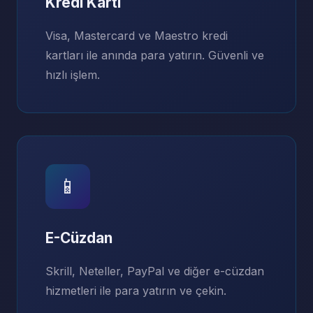
Kredi Kartı
Visa, Mastercard ve Maestro kredi
kartları ile anında para yatırın. Güvenli ve
hızlı işlem.
📱
E-Cüzdan
Skrill, Neteller, PayPal ve diğer e-cüzdan
hizmetleri ile para yatırın ve çekin.