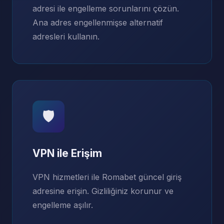
adresi ile engelleme sorunlarını çözün.
Ana adres engellenmişse alternatif
adresleri kullanın.
🛡️
VPN ile Erişim
VPN hizmetleri ile Romabet güncel giriş
adresine erişin. Gizliliğiniz korunur ve
engelleme aşılır.