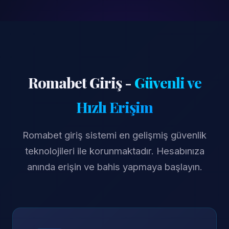
Romabet Giriş -
Güvenli ve
Hızlı Erişim
Romabet giriş sistemi en gelişmiş güvenlik
teknolojileri ile korunmaktadır. Hesabınıza
anında erişin ve bahis yapmaya başlayın.