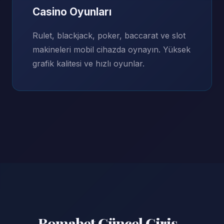
Casino Oyunları
Rulet, blackjack, poker, baccarat ve slot
makineleri mobil cihazda oynayın. Yüksek
grafik kalitesi ve hızlı oyunlar.
Romabet Güncel Giriş -