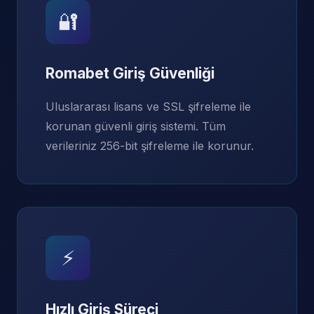
🔐
Romabet Giriş Güvenliği
Uluslararası lisans ve SSL şifreleme ile
korunan güvenli giriş sistemi. Tüm
verileriniz 256-bit şifreleme ile korunur.
⚡
Hızlı Giriş Süreci