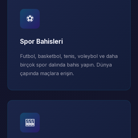
⚽
Spor Bahisleri
Futbol, basketbol, tenis, voleybol ve daha
birçok spor dalında bahis yapın. Dünya
çapında maçlara erişin.
🎰