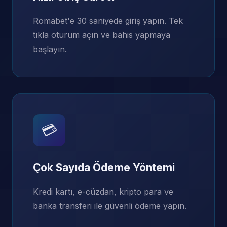
Romabet'e 30 saniyede giriş yapın. Tek
tıkla oturum açın ve bahis yapmaya
başlayın.
💳
Çok Sayıda Ödeme Yöntemi
Kredi kartı, e-cüzdan, kripto para ve
banka transferi ile güvenli ödeme yapın.