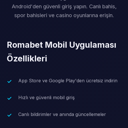
Android'den güvenli giriş yapın. Canlı bahis,
spor bahisleri ve casino oyunlarına erişin.
Romabet Mobil Uygulaması
Özellikleri
App Store ve Google Play'den ücretsiz indirin
Hızlı ve güvenli mobil giriş
Canlı bildirimler ve anında güncellemeler