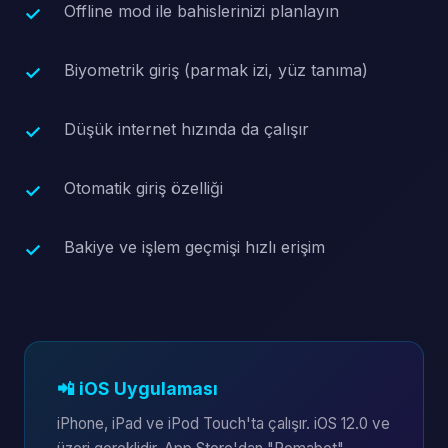
Offline mod ile bahislerinizi planlayın
Biyometrik giriş (parmak izi, yüz tanıma)
Düşük internet hızında da çalışır
Otomatik giriş özelliği
Bakiye ve işlem geçmişi hızlı erişim
📲 iOS Uygulaması
iPhone, iPad ve iPod Touch'ta çalışır. iOS 12.0 ve