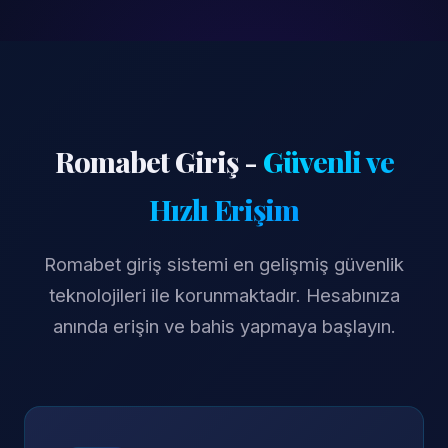
Romabet Giriş -
Güvenli ve
Hızlı Erişim
Romabet giriş sistemi en gelişmiş güvenlik
teknolojileri ile korunmaktadır. Hesabınıza
anında erişin ve bahis yapmaya başlayın.