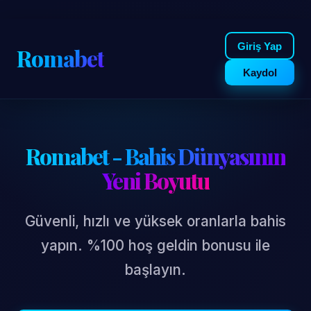
Giriş Yap
Romabet
Kaydol
Romabet - Bahis Dünyasının
Yeni Boyutu
Güvenli, hızlı ve yüksek oranlarla bahis
yapın. %100 hoş geldin bonusu ile
başlayın.