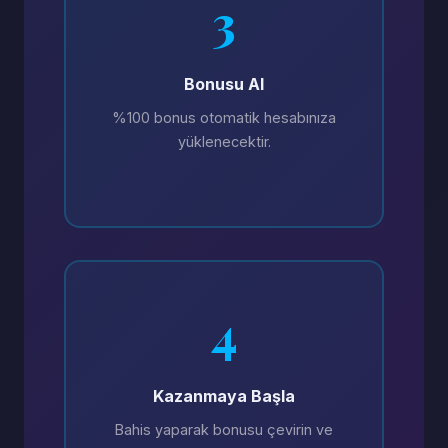
3
Bonusu Al
%100 bonus otomatik hesabınıza
yüklenecektir.
4
Kazanmaya Başla
Bahis yaparak bonusu çevirin ve