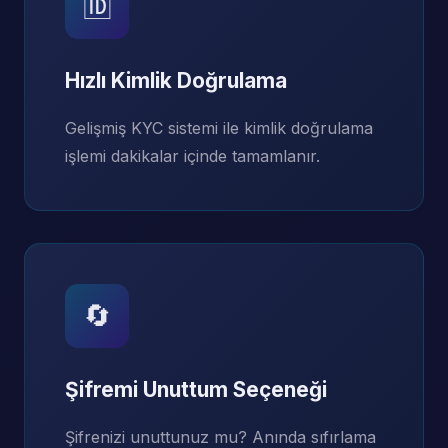
🆔
Hızlı Kimlik Doğrulama
Gelişmiş KYC sistemi ile kimlik doğrulama
işlemi dakikalar içinde tamamlanır.
🔄
Şifremi Unuttum Seçeneği
Şifrenizi unuttunuz mu? Anında sıfırlama