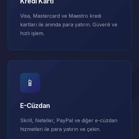
Kredi Kartı
Visa, Mastercard ve Maestro kredi
kartları ile anında para yatırın. Güvenli ve
hızlı işlem.
📱
E-Cüzdan
Skrill, Neteller, PayPal ve diğer e-cüzdan
hizmetleri ile para yatırın ve çekin.