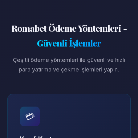
Romabet Ödeme Yöntemleri -
Güvenli İşlemler
Çeşitli ödeme yöntemleri ile güvenli ve hızlı
para yatırma ve çekme işlemleri yapın.
💳