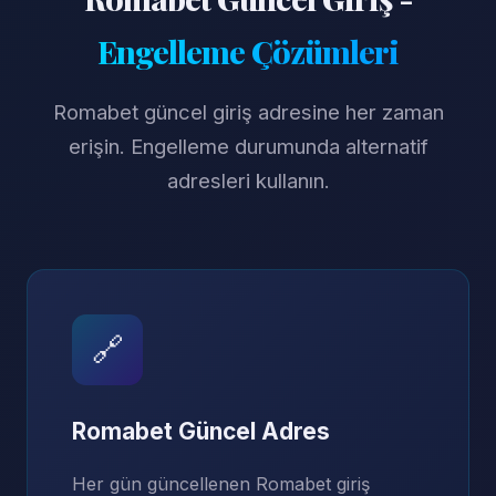
Engelleme Çözümleri
Romabet güncel giriş adresine her zaman
erişin. Engelleme durumunda alternatif
adresleri kullanın.
🔗
Romabet Güncel Adres
Her gün güncellenen Romabet giriş