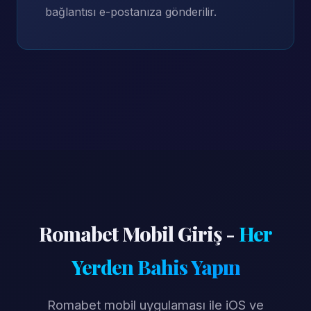
bağlantısı e-postanıza gönderilir.
Romabet Mobil Giriş -
Her
Yerden Bahis Yapın
Romabet mobil uygulaması ile iOS ve