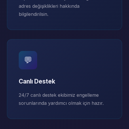
adres değişiklikleri hakkında
bilgilendirilsin.
💬
Canlı Destek
24/7 canlı destek ekibimiz engelleme
sorunlarında yardımcı olmak için hazır.