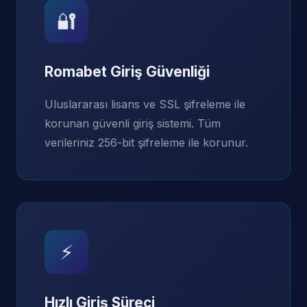
🔐
Romabet Giriş Güvenliği
Uluslararası lisans ve SSL şifreleme ile
korunan güvenli giriş sistemi. Tüm
verileriniz 256-bit şifreleme ile korunur.
⚡
Hızlı Giriş Süreci