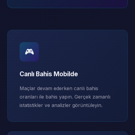
🎮
Canlı Bahis Mobilde
Maçlar devam ederken canlı bahis
oranları ile bahis yapın. Gerçek zamanlı
istatistikler ve analizler görüntüleyin.