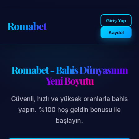
Giriş Yap
Romabet
Kaydol
Romabet - Bahis Dünyasının
Yeni Boyutu
Güvenli, hızlı ve yüksek oranlarla bahis
yapın. %100 hoş geldin bonusu ile
başlayın.