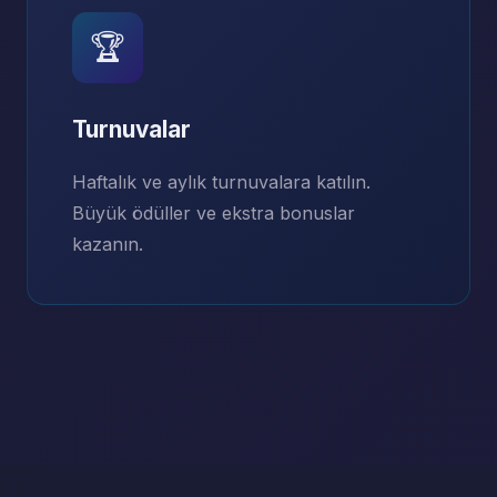
🏆
Turnuvalar
Haftalık ve aylık turnuvalara katılın.
Büyük ödüller ve ekstra bonuslar
kazanın.