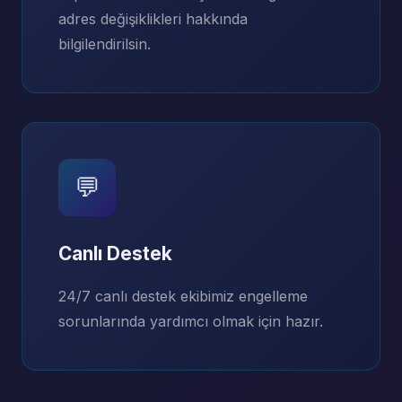
adres değişiklikleri hakkında
bilgilendirilsin.
💬
Canlı Destek
24/7 canlı destek ekibimiz engelleme
sorunlarında yardımcı olmak için hazır.