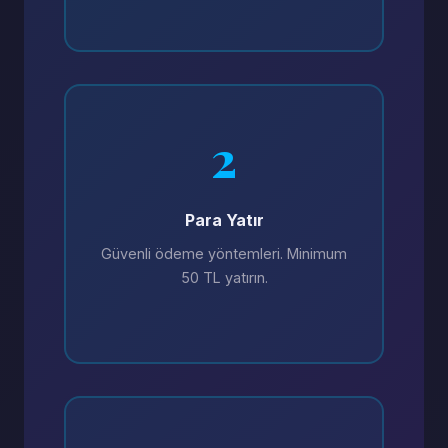
2
Para Yatır
Güvenli ödeme yöntemleri. Minimum
50 TL yatırın.