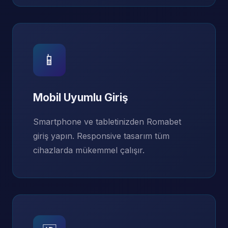
📱
Mobil Uyumlu Giriş
Smartphone ve tabletinizden Romabet
giriş yapın. Responsive tasarım tüm
cihazlarda mükemmel çalışır.