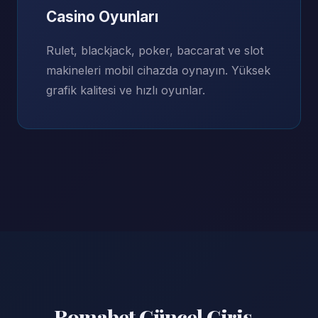
Casino Oyunları
Rulet, blackjack, poker, baccarat ve slot
makineleri mobil cihazda oynayın. Yüksek
grafik kalitesi ve hızlı oyunlar.
Romabet Güncel Giriş -