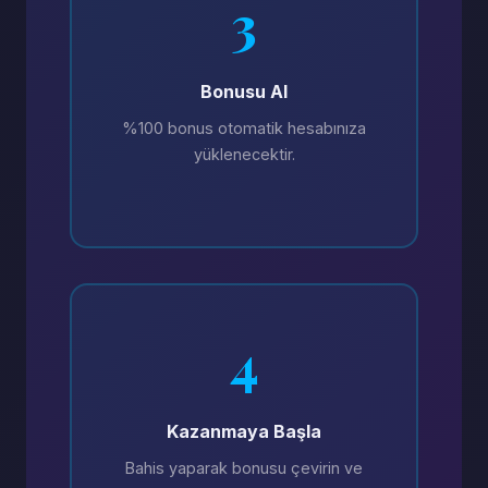
3
Bonusu Al
%100 bonus otomatik hesabınıza
yüklenecektir.
4
Kazanmaya Başla
Bahis yaparak bonusu çevirin ve