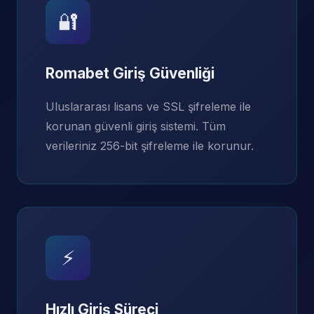
🔐
Romabet Giriş Güvenliği
Uluslararası lisans ve SSL şifreleme ile
korunan güvenli giriş sistemi. Tüm
verileriniz 256-bit şifreleme ile korunur.
⚡
Hızlı Giriş Süreci