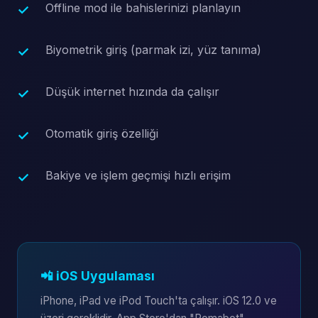
Offline mod ile bahislerinizi planlayın
Biyometrik giriş (parmak izi, yüz tanıma)
Düşük internet hızında da çalışır
Otomatik giriş özelliği
Bakiye ve işlem geçmişi hızlı erişim
📲 iOS Uygulaması
iPhone, iPad ve iPod Touch'ta çalışır. iOS 12.0 ve