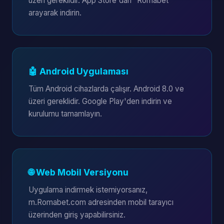
üzeri gereklidir. App Store'dan "Romabet"
arayarak indirin.
🤖 Android Uygulaması
Tüm Android cihazlarda çalışır. Android 8.0 ve
üzeri gereklidir. Google Play'den indirin ve
kurulumu tamamlayın.
🌐 Web Mobil Versiyonu
Uygulama indirmek istemiyorsanız,
m.Romabet.com adresinden mobil tarayıcı
üzerinden giriş yapabilirsiniz.