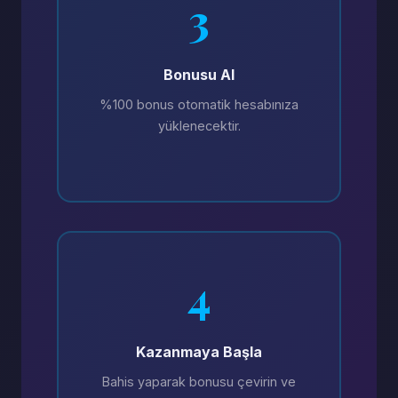
3
Bonusu Al
%100 bonus otomatik hesabınıza
yüklenecektir.
4
Kazanmaya Başla
Bahis yaparak bonusu çevirin ve