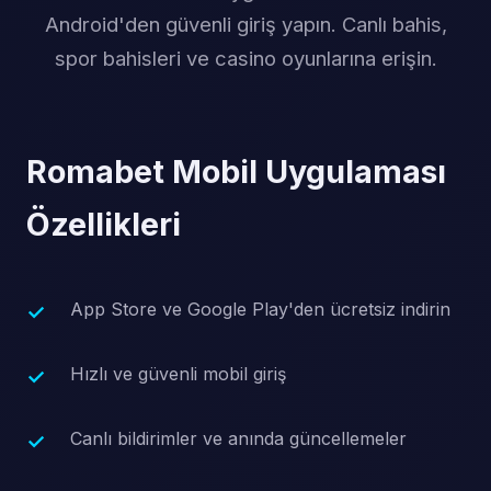
Android'den güvenli giriş yapın. Canlı bahis,
spor bahisleri ve casino oyunlarına erişin.
Romabet Mobil Uygulaması
Özellikleri
App Store ve Google Play'den ücretsiz indirin
Hızlı ve güvenli mobil giriş
Canlı bildirimler ve anında güncellemeler