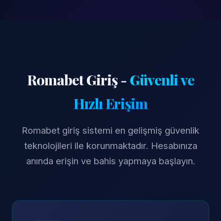
Romabet Giriş -
Güvenli ve
Hızlı Erişim
Romabet giriş sistemi en gelişmiş güvenlik
teknolojileri ile korunmaktadır. Hesabınıza
anında erişin ve bahis yapmaya başlayın.