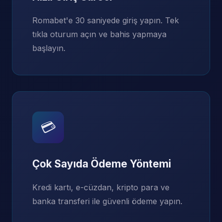
Romabet'e 30 saniyede giriş yapın. Tek
tıkla oturum açın ve bahis yapmaya
başlayın.
💳
Çok Sayıda Ödeme Yöntemi
Kredi kartı, e-cüzdan, kripto para ve
banka transferi ile güvenli ödeme yapın.