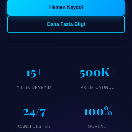
Hemen Kaydol
Daha Fazla Bilgi
15+
500K+
YILLIK DENEYIM
AKTIF OYUNCU
24/7
100%
CANLI DESTEK
GÜVENLI