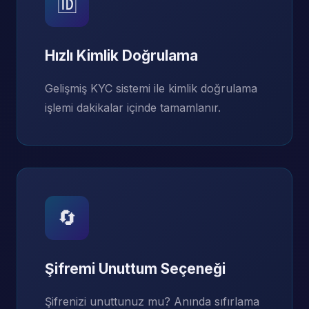
🆔
Hızlı Kimlik Doğrulama
Gelişmiş KYC sistemi ile kimlik doğrulama
işlemi dakikalar içinde tamamlanır.
🔄
Şifremi Unuttum Seçeneği
Şifrenizi unuttunuz mu? Anında sıfırlama