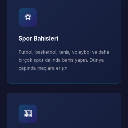
⚽
Spor Bahisleri
Futbol, basketbol, tenis, voleybol ve daha
birçok spor dalında bahis yapın. Dünya
çapında maçlara erişin.
🎰