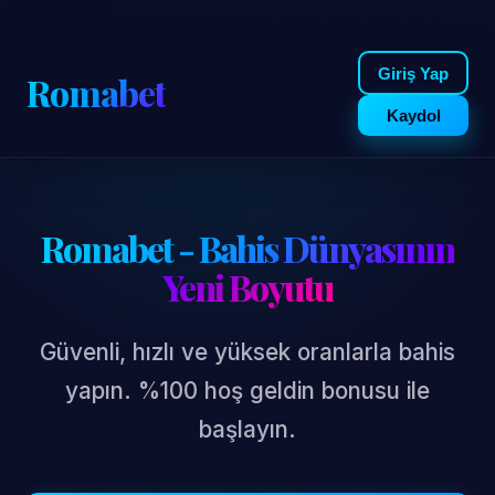
Giriş Yap
Romabet
Kaydol
Romabet - Bahis Dünyasının
Yeni Boyutu
Güvenli, hızlı ve yüksek oranlarla bahis
yapın. %100 hoş geldin bonusu ile
başlayın.