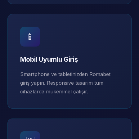
📱
Mobil Uyumlu Giriş
Smartphone ve tabletinizden Romabet
giriş yapın. Responsive tasarım tüm
cihazlarda mükemmel çalışır.