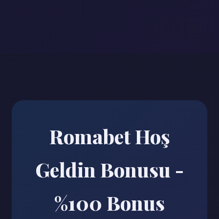
Romabet Hoş
Geldin Bonusu -
%100 Bonus