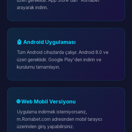
üzeri gereklidir. App Store'dan "Romabet"
arayarak indirin.
🤖 Android Uygulaması
Tüm Android cihazlarda çalışır. Android 8.0 ve
üzeri gereklidir. Google Play'den indirin ve
kurulumu tamamlayın.
🌐 Web Mobil Versiyonu
Uygulama indirmek istemiyorsanız,
m.Romabet.com adresinden mobil tarayıcı
üzerinden giriş yapabilirsiniz.