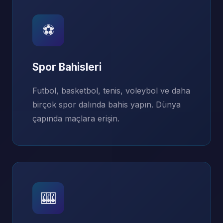
⚽
Spor Bahisleri
Futbol, basketbol, tenis, voleybol ve daha
birçok spor dalında bahis yapın. Dünya
çapında maçlara erişin.
🎰