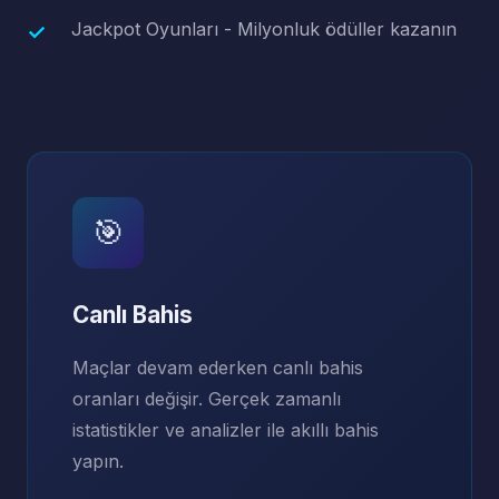
Jackpot Oyunları - Milyonluk ödüller kazanın
🎯
Canlı Bahis
Maçlar devam ederken canlı bahis
oranları değişir. Gerçek zamanlı
istatistikler ve analizler ile akıllı bahis
yapın.