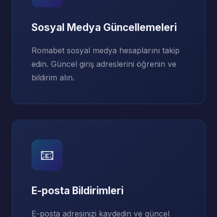
Sosyal Medya Güncellemeleri
Romabet sosyal medya hesaplarını takip
edin. Güncel giriş adreslerini öğrenin ve
bildirim alın.
📧
E-posta Bildirimleri
E-posta adresinizi kaydedin ve güncel