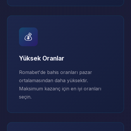
💰
Yüksek Oranlar
Romabet'de bahis oranları pazar
ortalamasından daha yüksektir.
Maksimum kazanç için en iyi oranları
seçin.