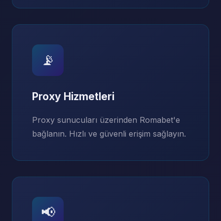
📡
Proxy Hizmetleri
Proxy sunucuları üzerinden Romabet'e
bağlanın. Hızlı ve güvenli erişim sağlayın.
📢