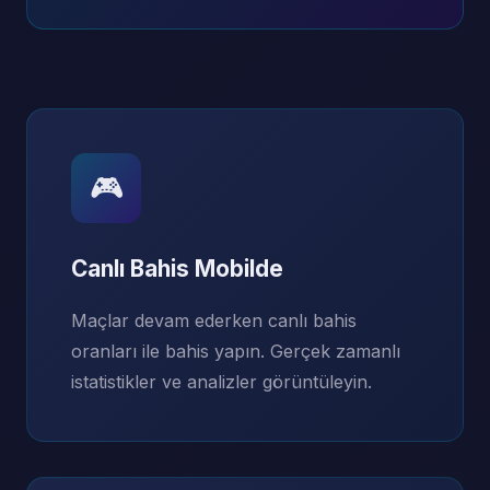
🎮
Canlı Bahis Mobilde
Maçlar devam ederken canlı bahis
oranları ile bahis yapın. Gerçek zamanlı
istatistikler ve analizler görüntüleyin.