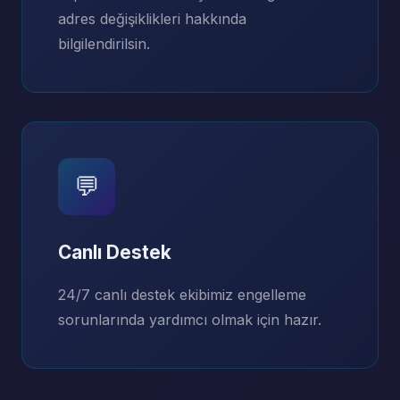
adres değişiklikleri hakkında
bilgilendirilsin.
💬
Canlı Destek
24/7 canlı destek ekibimiz engelleme
sorunlarında yardımcı olmak için hazır.