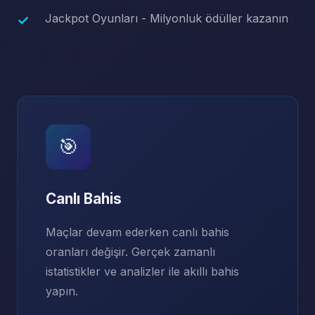
Jackpot Oyunları - Milyonluk ödüller kazanın
🎯
Canlı Bahis
Maçlar devam ederken canlı bahis
oranları değişir. Gerçek zamanlı
istatistikler ve analizler ile akıllı bahis
yapın.