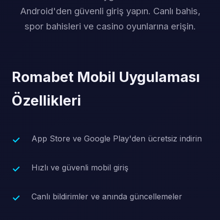
Android'den güvenli giriş yapın. Canlı bahis,
spor bahisleri ve casino oyunlarına erişin.
Romabet Mobil Uygulaması
Özellikleri
App Store ve Google Play'den ücretsiz indirin
Hızlı ve güvenli mobil giriş
Canlı bildirimler ve anında güncellemeler