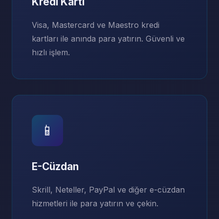
Kredi Kartı
Visa, Mastercard ve Maestro kredi
kartları ile anında para yatırın. Güvenli ve
hızlı işlem.
📱
E-Cüzdan
Skrill, Neteller, PayPal ve diğer e-cüzdan
hizmetleri ile para yatırın ve çekin.