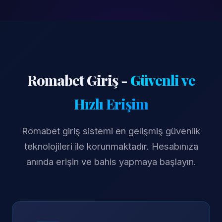
Romabet Giriş -
Güvenli ve
Hızlı Erişim
Romabet giriş sistemi en gelişmiş güvenlik
teknolojileri ile korunmaktadır. Hesabınıza
anında erişin ve bahis yapmaya başlayın.