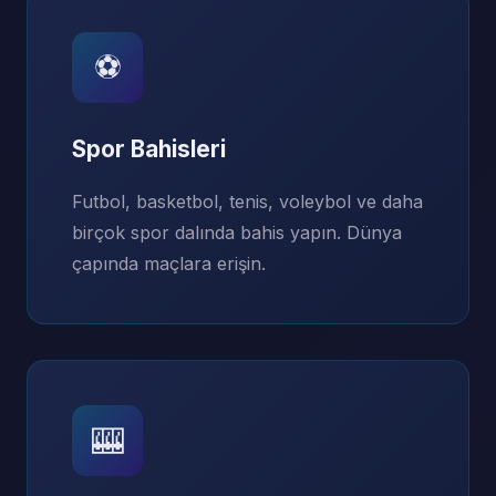
⚽
Spor Bahisleri
Futbol, basketbol, tenis, voleybol ve daha
birçok spor dalında bahis yapın. Dünya
çapında maçlara erişin.
🎰