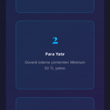
2
Para Yatır
Güvenli ödeme yöntemleri. Minimum
50 TL yatırın.