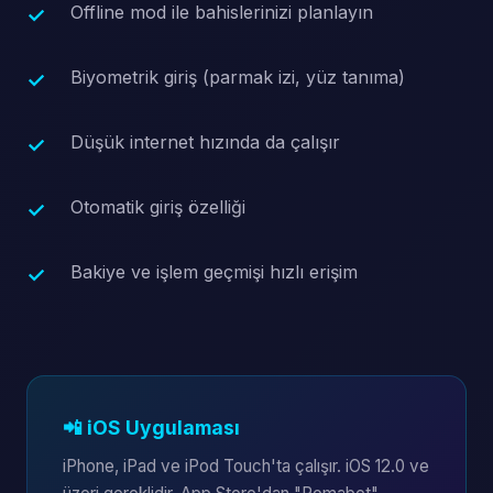
Offline mod ile bahislerinizi planlayın
Biyometrik giriş (parmak izi, yüz tanıma)
Düşük internet hızında da çalışır
Otomatik giriş özelliği
Bakiye ve işlem geçmişi hızlı erişim
📲 iOS Uygulaması
iPhone, iPad ve iPod Touch'ta çalışır. iOS 12.0 ve