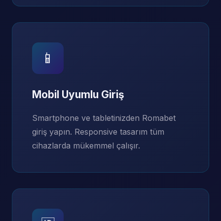
📱
Mobil Uyumlu Giriş
Smartphone ve tabletinizden Romabet
giriş yapın. Responsive tasarım tüm
cihazlarda mükemmel çalışır.