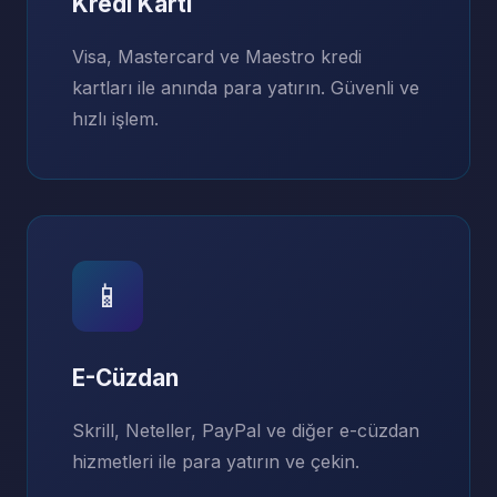
Kredi Kartı
Visa, Mastercard ve Maestro kredi
kartları ile anında para yatırın. Güvenli ve
hızlı işlem.
📱
E-Cüzdan
Skrill, Neteller, PayPal ve diğer e-cüzdan
hizmetleri ile para yatırın ve çekin.