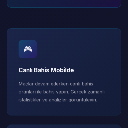
🎮
Canlı Bahis Mobilde
Maçlar devam ederken canlı bahis
oranları ile bahis yapın. Gerçek zamanlı
istatistikler ve analizler görüntüleyin.