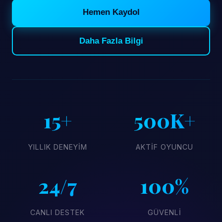
Hemen Kaydol
Daha Fazla Bilgi
15+
500K+
YILLIK DENEYIM
AKTIF OYUNCU
24/7
100%
CANLI DESTEK
GÜVENLI