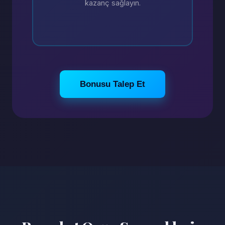
kazanç sağlayın.
Bonusu Talep Et