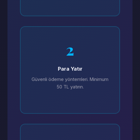
2
Para Yatır
Güvenli ödeme yöntemleri. Minimum
50 TL yatırın.