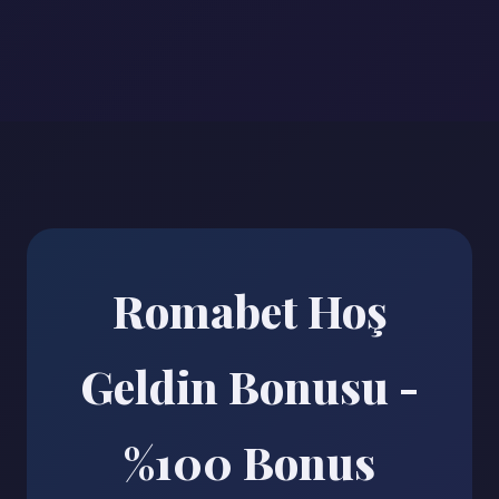
Romabet Hoş
Geldin Bonusu -
%100 Bonus