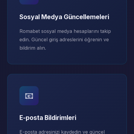
Sosyal Medya Güncellemeleri
Romabet sosyal medya hesaplarını takip
edin. Güncel giriş adreslerini öğrenin ve
bildirim alın.
📧
E-posta Bildirimleri
E-posta adresinizi kaydedin ve güncel