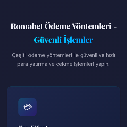
Romabet Ödeme Yöntemleri -
Güvenli İşlemler
Çeşitli ödeme yöntemleri ile güvenli ve hızlı
para yatırma ve çekme işlemleri yapın.
💳