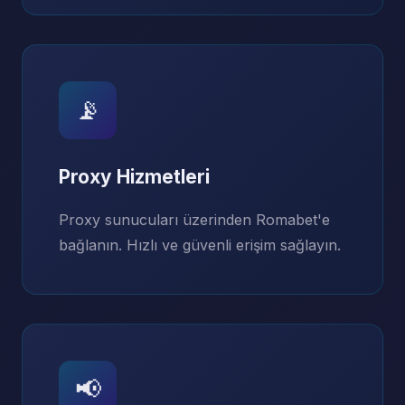
📡
Proxy Hizmetleri
Proxy sunucuları üzerinden Romabet'e
bağlanın. Hızlı ve güvenli erişim sağlayın.
📢