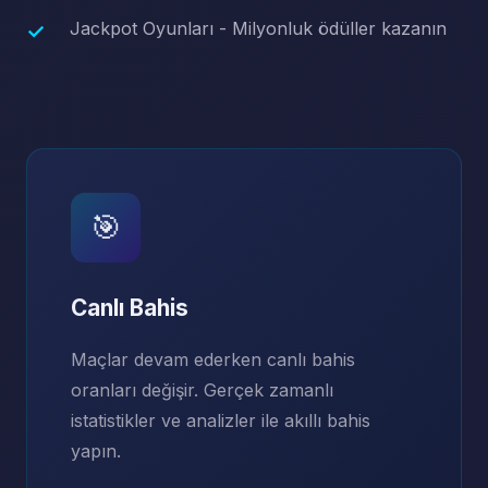
Jackpot Oyunları - Milyonluk ödüller kazanın
🎯
Canlı Bahis
Maçlar devam ederken canlı bahis
oranları değişir. Gerçek zamanlı
istatistikler ve analizler ile akıllı bahis
yapın.