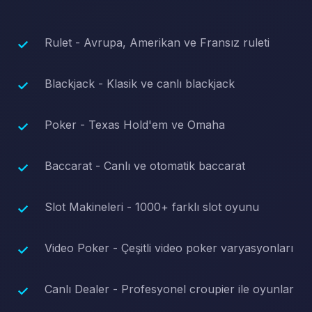
Rulet - Avrupa, Amerikan ve Fransız ruleti
Blackjack - Klasik ve canlı blackjack
Poker - Texas Hold'em ve Omaha
Baccarat - Canlı ve otomatik baccarat
Slot Makineleri - 1000+ farklı slot oyunu
Video Poker - Çeşitli video poker varyasyonları
Canlı Dealer - Profesyonel croupier ile oyunlar