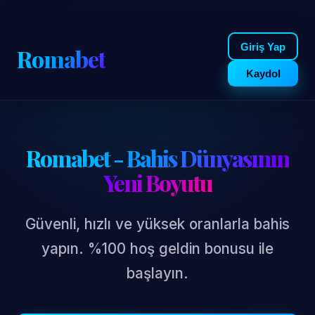
Giriş Yap
Romabet
Kaydol
Romabet - Bahis Dünyasının
Yeni Boyutu
Güvenli, hızlı ve yüksek oranlarla bahis
yapın. %100 hoş geldin bonusu ile
başlayın.