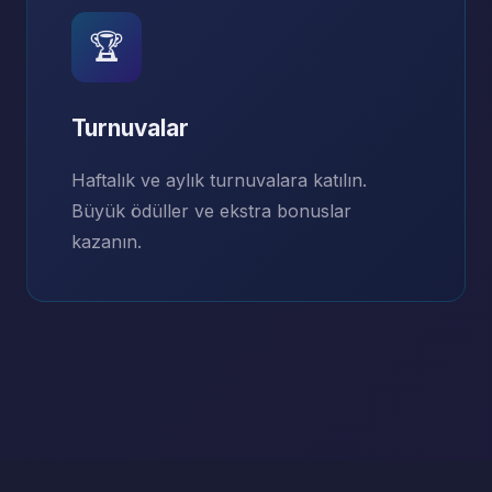
🏆
Turnuvalar
Haftalık ve aylık turnuvalara katılın.
Büyük ödüller ve ekstra bonuslar
kazanın.