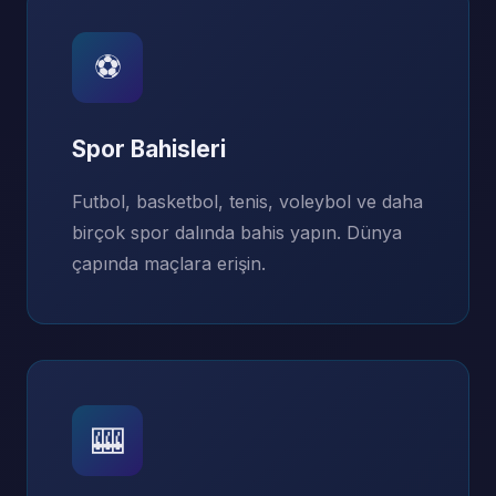
⚽
Spor Bahisleri
Futbol, basketbol, tenis, voleybol ve daha
birçok spor dalında bahis yapın. Dünya
çapında maçlara erişin.
🎰