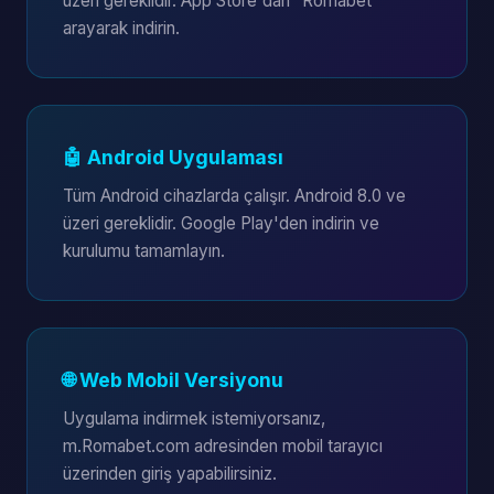
üzeri gereklidir. App Store'dan "Romabet"
arayarak indirin.
🤖 Android Uygulaması
Tüm Android cihazlarda çalışır. Android 8.0 ve
üzeri gereklidir. Google Play'den indirin ve
kurulumu tamamlayın.
🌐 Web Mobil Versiyonu
Uygulama indirmek istemiyorsanız,
m.Romabet.com adresinden mobil tarayıcı
üzerinden giriş yapabilirsiniz.