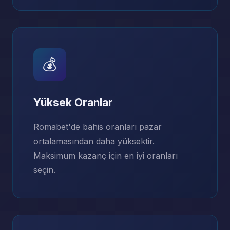
💰
Yüksek Oranlar
Romabet'de bahis oranları pazar
ortalamasından daha yüksektir.
Maksimum kazanç için en iyi oranları
seçin.