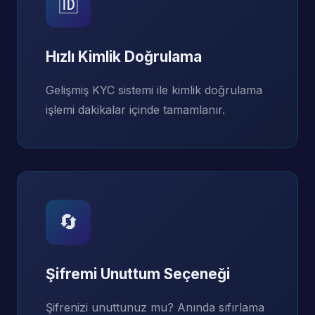
🆔
Hızlı Kimlik Doğrulama
Gelişmiş KYC sistemi ile kimlik doğrulama
işlemi dakikalar içinde tamamlanır.
🔄
Şifremi Unuttum Seçeneği
Şifrenizi unuttunuz mu? Anında sıfırlama