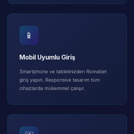
📱
Mobil Uyumlu Giriş
Smartphone ve tabletinizden Romabet
giriş yapın. Responsive tasarım tüm
cihazlarda mükemmel çalışır.