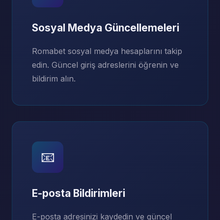
Sosyal Medya Güncellemeleri
Romabet sosyal medya hesaplarını takip
edin. Güncel giriş adreslerini öğrenin ve
bildirim alın.
📧
E-posta Bildirimleri
E-posta adresinizi kaydedin ve güncel