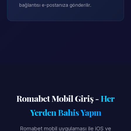
bağlantısı e-postanıza gönderilir.
Romabet Mobil Giriş -
Her
Yerden Bahis Yapın
Romabet mobil uygulaması ile iOS ve