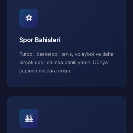
⚽
Spor Bahisleri
Futbol, basketbol, tenis, voleybol ve daha
birçok spor dalında bahis yapın. Dünya
çapında maçlara erişin.
🎰