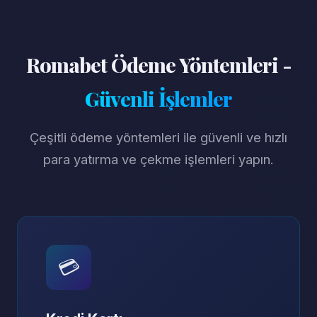
Romabet Ödeme Yöntemleri -
Güvenli İşlemler
Çeşitli ödeme yöntemleri ile güvenli ve hızlı
para yatırma ve çekme işlemleri yapın.
💳