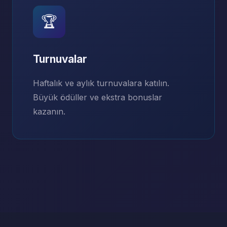
🏆
Turnuvalar
Haftalık ve aylık turnuvalara katılın.
Büyük ödüller ve ekstra bonuslar
kazanın.