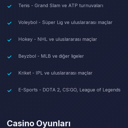
Tenis - Grand Slam ve ATP turnuvaları
Voleybol - Süper Lig ve uluslararası maçlar
Hokey - NHL ve uluslararası maçlar
Beyzbol - MLB ve diğer ligeler
Kriket - IPL ve uluslararası maçlar
E-Sports - DOTA 2, CS:GO, League of Legends
Casino Oyunları