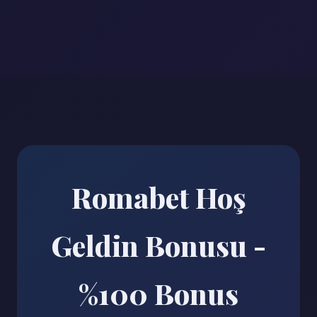
Romabet Hoş
Geldin Bonusu -
%100 Bonus