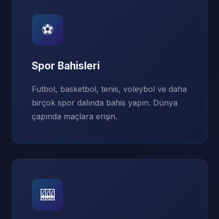
⚽
Spor Bahisleri
Futbol, basketbol, tenis, voleybol ve daha
birçok spor dalında bahis yapın. Dünya
çapında maçlara erişin.
🎰