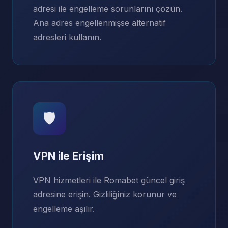
adresi ile engelleme sorunlarını çözün.
Ana adres engellenmişse alternatif
adresleri kullanın.
🛡️
VPN ile Erişim
VPN hizmetleri ile Romabet güncel giriş
adresine erişin. Gizliliğiniz korunur ve
engelleme aşılır.