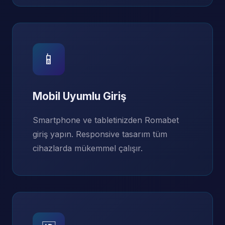
📱
Mobil Uyumlu Giriş
Smartphone ve tabletinizden Romabet
giriş yapın. Responsive tasarım tüm
cihazlarda mükemmel çalışır.