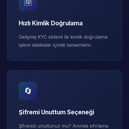
🆔
Hızlı Kimlik Doğrulama
Gelişmiş KYC sistemi ile kimlik doğrulama
işlemi dakikalar içinde tamamlanır.
🔄
Şifremi Unuttum Seçeneği
Şifrenizi unuttunuz mu? Anında sıfırlama