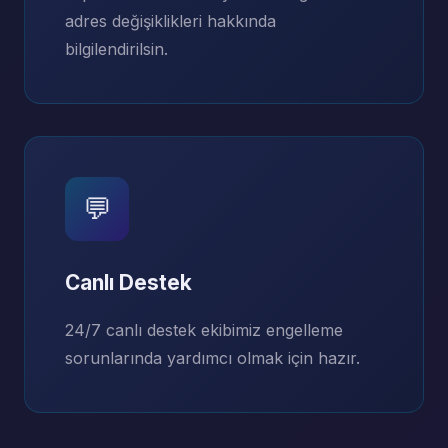
adres değişiklikleri hakkında
bilgilendirilsin.
💬
Canlı Destek
24/7 canlı destek ekibimiz engelleme
sorunlarında yardımcı olmak için hazır.