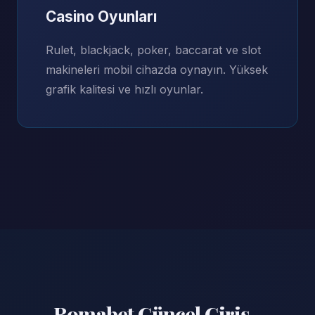
Casino Oyunları
Rulet, blackjack, poker, baccarat ve slot
makineleri mobil cihazda oynayın. Yüksek
grafik kalitesi ve hızlı oyunlar.
Romabet Güncel Giriş -