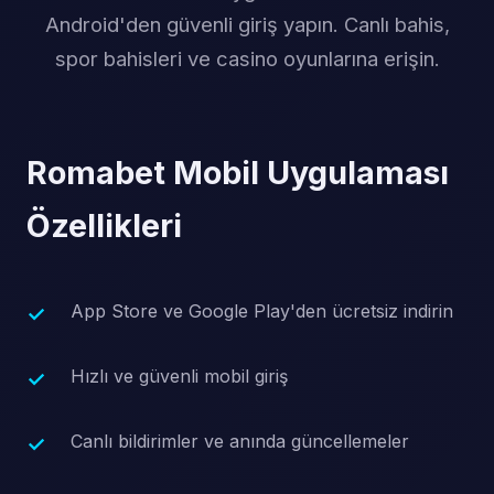
Android'den güvenli giriş yapın. Canlı bahis,
spor bahisleri ve casino oyunlarına erişin.
Romabet Mobil Uygulaması
Özellikleri
App Store ve Google Play'den ücretsiz indirin
Hızlı ve güvenli mobil giriş
Canlı bildirimler ve anında güncellemeler