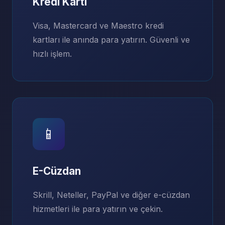
Kredi Kartı
Visa, Mastercard ve Maestro kredi
kartları ile anında para yatırın. Güvenli ve
hızlı işlem.
📱
E-Cüzdan
Skrill, Neteller, PayPal ve diğer e-cüzdan
hizmetleri ile para yatırın ve çekin.