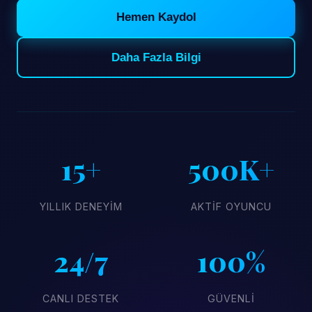
Hemen Kaydol
Daha Fazla Bilgi
15+
500K+
YILLIK DENEYIM
AKTIF OYUNCU
24/7
100%
CANLI DESTEK
GÜVENLI