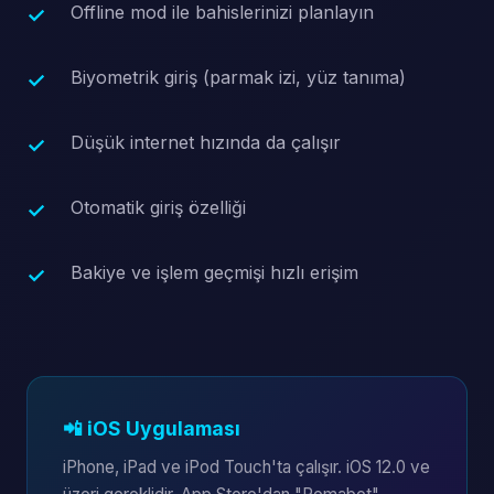
Offline mod ile bahislerinizi planlayın
Biyometrik giriş (parmak izi, yüz tanıma)
Düşük internet hızında da çalışır
Otomatik giriş özelliği
Bakiye ve işlem geçmişi hızlı erişim
📲 iOS Uygulaması
iPhone, iPad ve iPod Touch'ta çalışır. iOS 12.0 ve