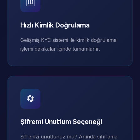
🆔
Hızlı Kimlik Doğrulama
Gelişmiş KYC sistemi ile kimlik doğrulama
işlemi dakikalar içinde tamamlanır.
🔄
Şifremi Unuttum Seçeneği
Şifrenizi unuttunuz mu? Anında sıfırlama