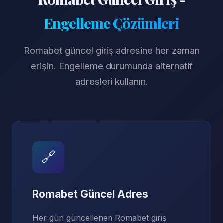
Engelleme Çözümleri
Romabet güncel giriş adresine her zaman
erişin. Engelleme durumunda alternatif
adresleri kullanın.
🔗
Romabet Güncel Adres
Her gün güncellenen Romabet giriş