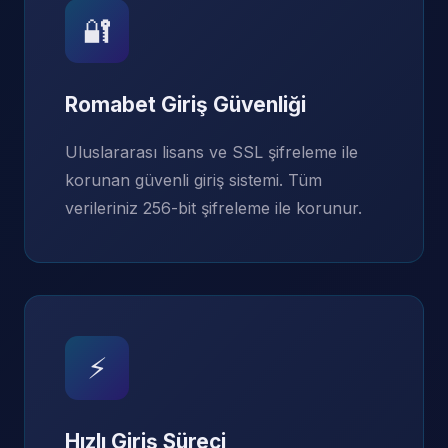
🔐
Romabet Giriş Güvenliği
Uluslararası lisans ve SSL şifreleme ile
korunan güvenli giriş sistemi. Tüm
verileriniz 256-bit şifreleme ile korunur.
⚡
Hızlı Giriş Süreci