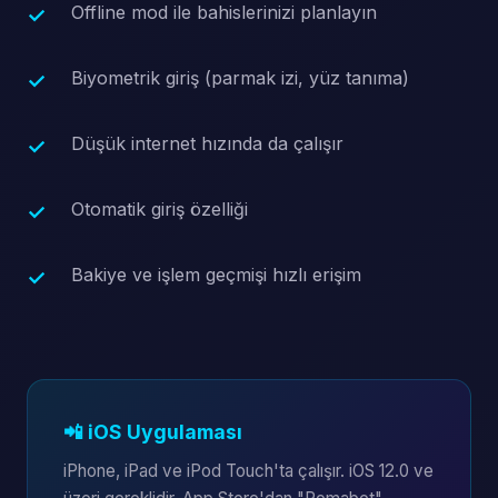
Offline mod ile bahislerinizi planlayın
Biyometrik giriş (parmak izi, yüz tanıma)
Düşük internet hızında da çalışır
Otomatik giriş özelliği
Bakiye ve işlem geçmişi hızlı erişim
📲 iOS Uygulaması
iPhone, iPad ve iPod Touch'ta çalışır. iOS 12.0 ve