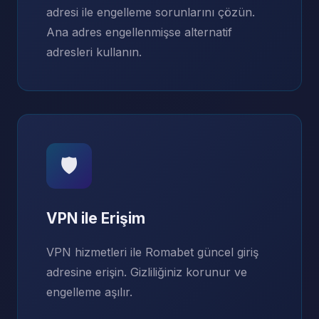
adresi ile engelleme sorunlarını çözün.
Ana adres engellenmişse alternatif
adresleri kullanın.
🛡️
VPN ile Erişim
VPN hizmetleri ile Romabet güncel giriş
adresine erişin. Gizliliğiniz korunur ve
engelleme aşılır.