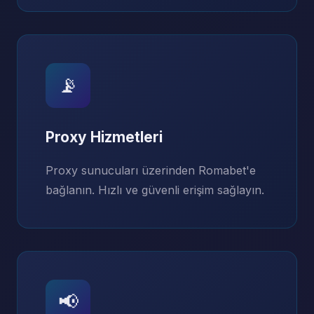
📡
Proxy Hizmetleri
Proxy sunucuları üzerinden Romabet'e
bağlanın. Hızlı ve güvenli erişim sağlayın.
📢