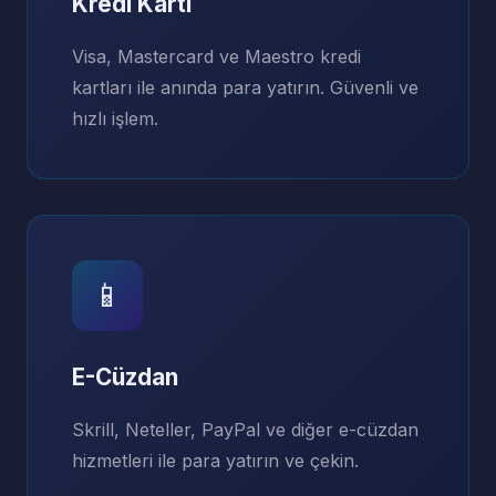
Kredi Kartı
Visa, Mastercard ve Maestro kredi
kartları ile anında para yatırın. Güvenli ve
hızlı işlem.
📱
E-Cüzdan
Skrill, Neteller, PayPal ve diğer e-cüzdan
hizmetleri ile para yatırın ve çekin.