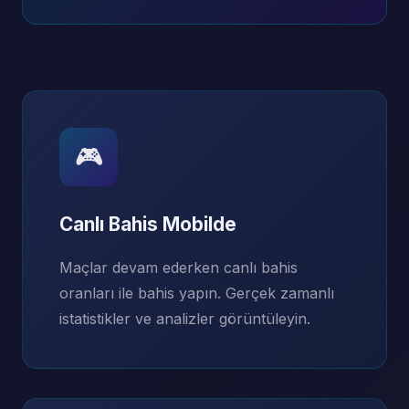
🎮
Canlı Bahis Mobilde
Maçlar devam ederken canlı bahis
oranları ile bahis yapın. Gerçek zamanlı
istatistikler ve analizler görüntüleyin.