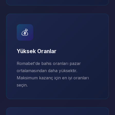
💰
Yüksek Oranlar
Romabet'de bahis oranları pazar
ortalamasından daha yüksektir.
Maksimum kazanç için en iyi oranları
seçin.