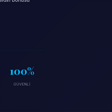
100%
GÜVENLI