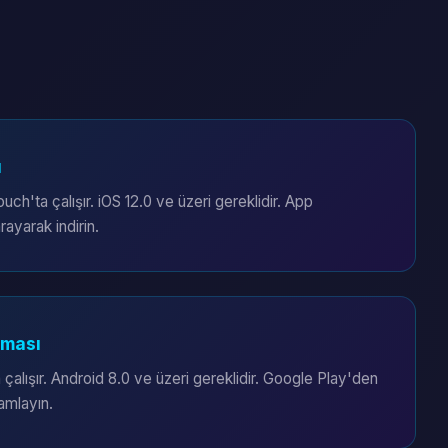
.
ı
ch'ta çalışır. iOS 12.0 ve üzeri gereklidir. App
ayarak indirin.
aması
çalışır. Android 8.0 ve üzeri gereklidir. Google Play'den
amlayın.