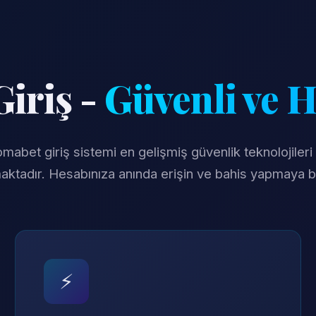
iriş -
Güvenli ve H
mabet giriş sistemi en gelişmiş güvenlik teknolojileri 
ktadır. Hesabınıza anında erişin ve bahis yapmaya b
⚡