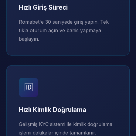
Hızlı Giriş Süreci
Romabet'e 30 saniyede giriş yapın. Tek
tıkla oturum açın ve bahis yapmaya
başlayın.
🆔
Hızlı Kimlik Doğrulama
Gelişmiş KYC sistemi ile kimlik doğrulama
işlemi dakikalar içinde tamamlanır.