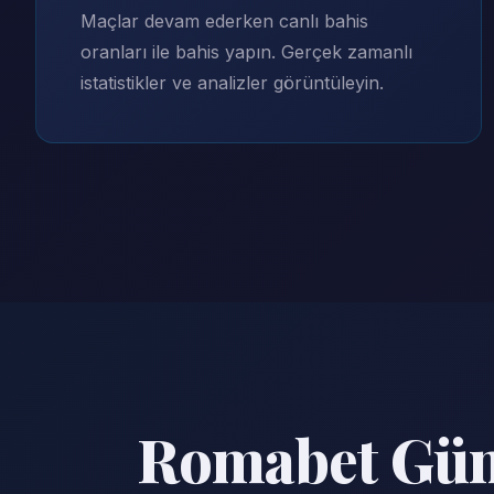
Maçlar devam ederken canlı bahis
oranları ile bahis yapın. Gerçek zamanlı
istatistikler ve analizler görüntüleyin.
Romabet Günc