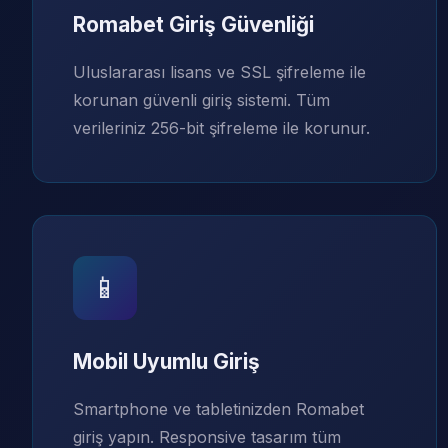
Romabet Giriş Güvenliği
Uluslararası lisans ve SSL şifreleme ile
korunan güvenli giriş sistemi. Tüm
verileriniz 256-bit şifreleme ile korunur.
📱
Mobil Uyumlu Giriş
Smartphone ve tabletinizden Romabet
giriş yapın. Responsive tasarım tüm