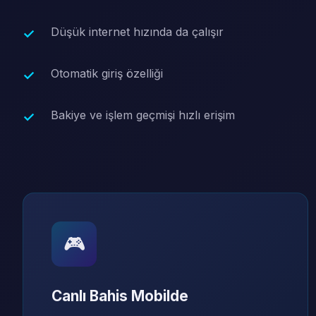
Düşük internet hızında da çalışır
Otomatik giriş özelliği
Bakiye ve işlem geçmişi hızlı erişim
🎮
Canlı Bahis Mobilde