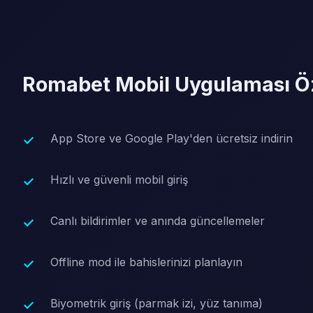
Romabet Mobil Uygulaması Öze
App Store ve Google Play'den ücretsiz indirin
Hızlı ve güvenli mobil giriş
Canlı bildirimler ve anında güncellemeler
Offline mod ile bahislerinizi planlayın
Biyometrik giriş (parmak izi, yüz tanıma)