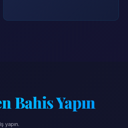
n Bahis Yapın
ş yapın.