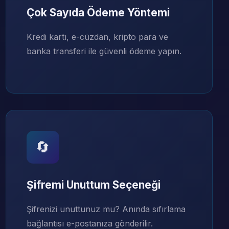
Çok Sayıda Ödeme Yöntemi
Kredi kartı, e-cüzdan, kripto para ve
banka transferi ile güvenli ödeme yapın.
🔄
Şifremi Unuttum Seçeneği
Şifrenizi unuttunuz mu? Anında sıfırlama
bağlantısı e-postanıza gönderilir.