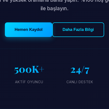
ile başlayın.
Hemen Kaydol
Daha Fazla Bilgi
500K+
24/7
AKTIF OYUNCU
CANLI DESTEK