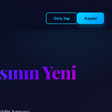
Giriş Yap
Kaydol
ının Yeni
geldin bonusu