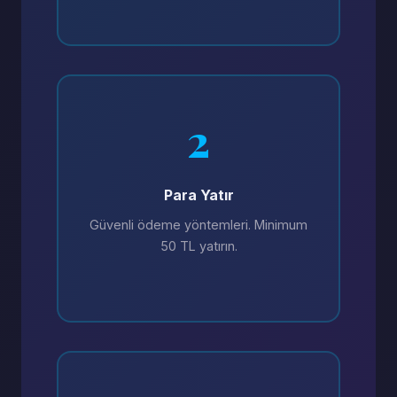
2
Para Yatır
Güvenli ödeme yöntemleri. Minimum
50 TL yatırın.