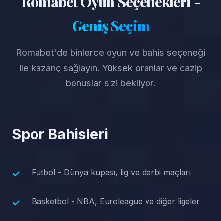
Romabet Oyun Seçenekleri -
Geniş Seçim
Romabet'de binlerce oyun ve bahis seçeneği
ile kazanç sağlayın. Yüksek oranlar ve cazip
bonuslar sizi bekliyor.
Spor Bahisleri
Futbol - Dünya kupası, lig ve derbi maçları
Basketbol - NBA, Euroleague ve diğer ligeler