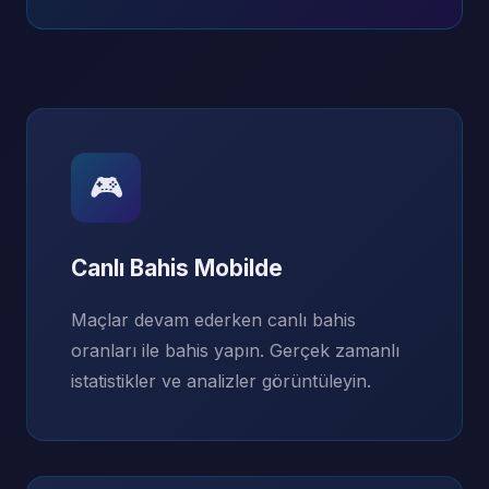
🎮
Canlı Bahis Mobilde
Maçlar devam ederken canlı bahis
oranları ile bahis yapın. Gerçek zamanlı
istatistikler ve analizler görüntüleyin.