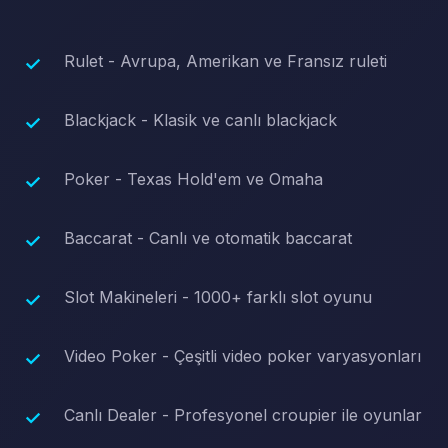
Rulet - Avrupa, Amerikan ve Fransız ruleti
Blackjack - Klasik ve canlı blackjack
Poker - Texas Hold'em ve Omaha
Baccarat - Canlı ve otomatik baccarat
Slot Makineleri - 1000+ farklı slot oyunu
Video Poker - Çeşitli video poker varyasyonları
Canlı Dealer - Profesyonel croupier ile oyunlar