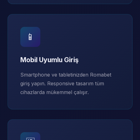
📱
Mobil Uyumlu Giriş
Smartphone ve tabletinizden Romabet
giriş yapın. Responsive tasarım tüm
cihazlarda mükemmel çalışır.