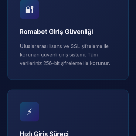
🔐
Romabet Giriş Güvenliği
Uluslararası lisans ve SSL şifreleme ile
korunan güvenli giriş sistemi. Tüm
verileriniz 256-bit şifreleme ile korunur.
⚡
Hızlı Giriş Süreci