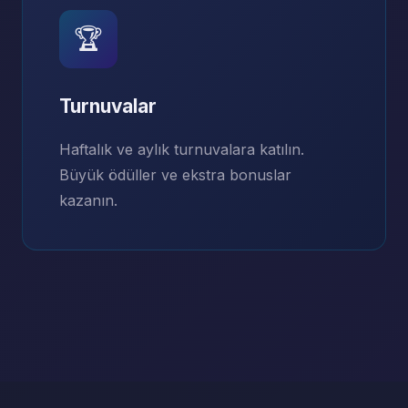
🏆
Turnuvalar
Haftalık ve aylık turnuvalara katılın.
Büyük ödüller ve ekstra bonuslar
kazanın.