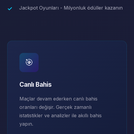
Jackpot Oyunları - Milyonluk ödüller kazanın
🎯
Canlı Bahis
Maçlar devam ederken canlı bahis
oranları değişir. Gerçek zamanlı
istatistikler ve analizler ile akıllı bahis
yapın.