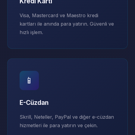
Kredi Kartı
Visa, Mastercard ve Maestro kredi
kartları ile anında para yatırın. Güvenli ve
hızlı işlem.
📱
E-Cüzdan
Skrill, Neteller, PayPal ve diğer e-cüzdan
hizmetleri ile para yatırın ve çekin.