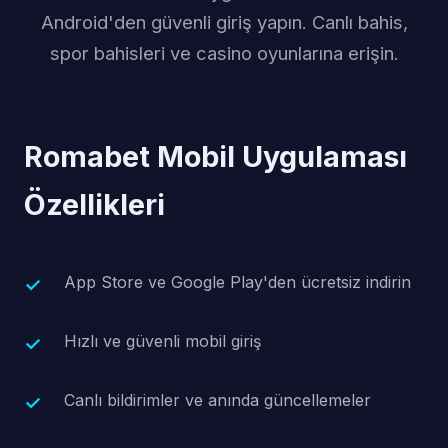
Android'den güvenli giriş yapın. Canlı bahis,
spor bahisleri ve casino oyunlarına erişin.
Romabet Mobil Uygulaması
Özellikleri
App Store ve Google Play'den ücretsiz indirin
Hızlı ve güvenli mobil giriş
Canlı bildirimler ve anında güncellemeler