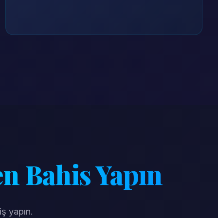
n Bahis Yapın
ş yapın.