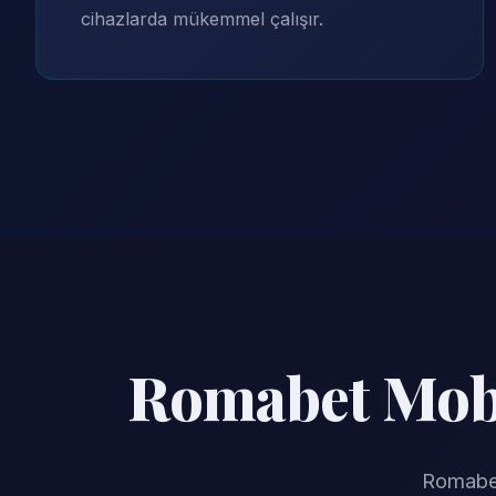
cihazlarda mükemmel çalışır.
Romabet Mobi
Romabet