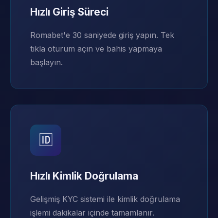
Hızlı Giriş Süreci
Romabet'e 30 saniyede giriş yapın. Tek
tıkla oturum açın ve bahis yapmaya
başlayın.
🆔
Hızlı Kimlik Doğrulama
Gelişmiş KYC sistemi ile kimlik doğrulama
işlemi dakikalar içinde tamamlanır.