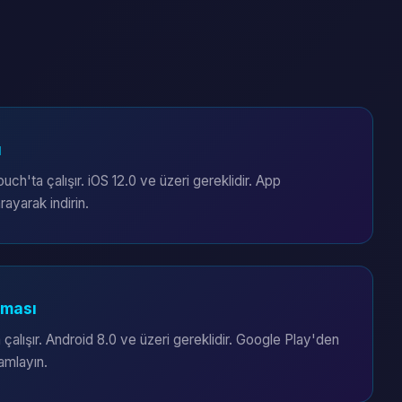
.
ı
ch'ta çalışır. iOS 12.0 ve üzeri gereklidir. App
ayarak indirin.
aması
çalışır. Android 8.0 ve üzeri gereklidir. Google Play'den
amlayın.