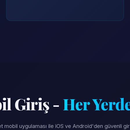
l Giriş -
Her Yerde
 mobil uygulaması ile iOS ve Android'den güvenli giri