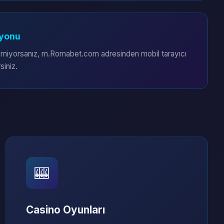
iyonu
emiyorsanız, m.Romabet.com adresinden mobil tarayıcı
siniz.
🎰
Casino Oyunları