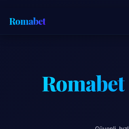
Romabet
Romabet 
Güvenli, hız