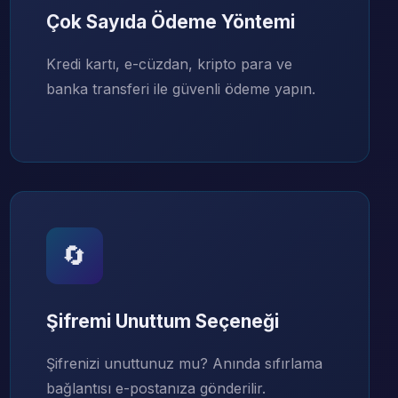
Çok Sayıda Ödeme Yöntemi
Kredi kartı, e-cüzdan, kripto para ve
banka transferi ile güvenli ödeme yapın.
🔄
Şifremi Unuttum Seçeneği
Şifrenizi unuttunuz mu? Anında sıfırlama
bağlantısı e-postanıza gönderilir.