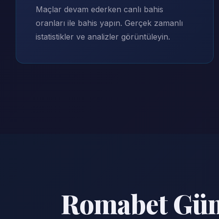
Maçlar devam ederken canlı bahis
oranları ile bahis yapın. Gerçek zamanlı
istatistikler ve analizler görüntüleyin.
Romabet Günc