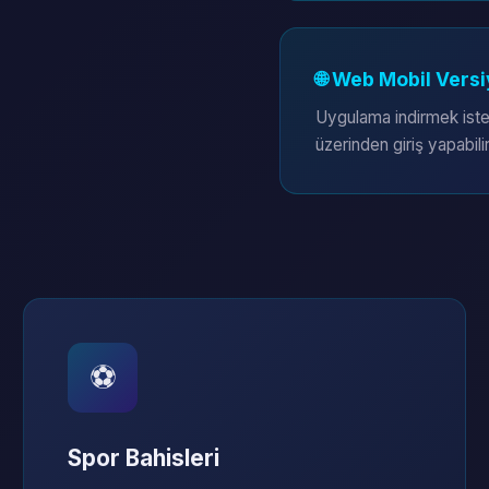
🌐 Web Mobil Vers
Uygulama indirmek ist
üzerinden giriş yapabilir
⚽
Spor Bahisleri