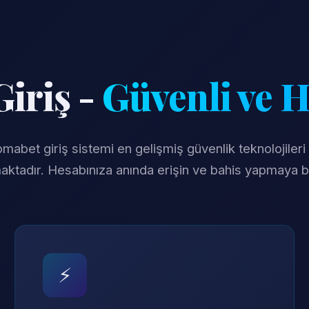
iriş -
Güvenli ve H
mabet giriş sistemi en gelişmiş güvenlik teknolojileri 
ktadır. Hesabınıza anında erişin ve bahis yapmaya b
⚡