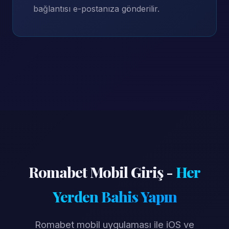
bağlantısı e-postanıza gönderilir.
Romabet Mobil Giriş -
Her
Yerden Bahis Yapın
Romabet mobil uygulaması ile iOS ve