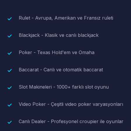
Rulet - Avrupa, Amerikan ve Fransız ruleti
Blackjack - Klasik ve canlı blackjack
Poker - Texas Hold'em ve Omaha
Baccarat - Canlı ve otomatik baccarat
Slot Makineleri - 1000+ farklı slot oyunu
Video Poker - Çeşitli video poker varyasyonları
Canlı Dealer - Profesyonel croupier ile oyunlar