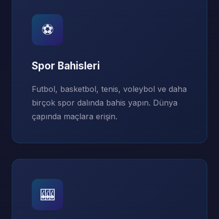
⚽
Spor Bahisleri
Futbol, basketbol, tenis, voleybol ve daha
birçok spor dalında bahis yapın. Dünya
çapında maçlara erişin.
🎰