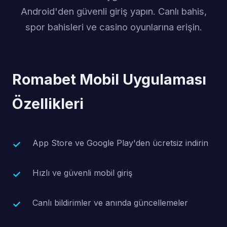
Android'den güvenli giriş yapın. Canlı bahis,
spor bahisleri ve casino oyunlarına erişin.
Romabet Mobil Uygulaması
Özellikleri
App Store ve Google Play'den ücretsiz indirin
Hızlı ve güvenli mobil giriş
Canlı bildirimler ve anında güncellemeler