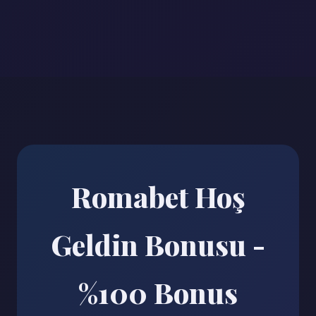
Romabet Hoş
Geldin Bonusu -
%100 Bonus