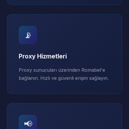
📡
Proxy Hizmetleri
Proxy sunucuları üzerinden Romabet'e
bağlanın. Hızlı ve güvenli erişim sağlayın.
📢