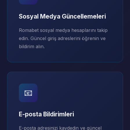
Sosyal Medya Güncellemeleri
Romabet sosyal medya hesaplarını takip
edin. Güncel giriş adreslerini öğrenin ve
bildirim alın.
📧
E-posta Bildirimleri
E-posta adresinizi kaydedin ve güncel