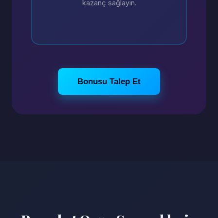
kazanç sağlayın.
Bonusu Talep Et