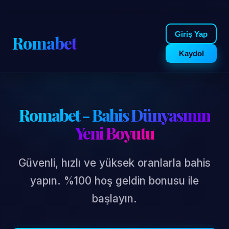
Giriş Yap
Romabet
Kaydol
Romabet - Bahis Dünyasının
Yeni Boyutu
Güvenli, hızlı ve yüksek oranlarla bahis
yapın. %100 hoş geldin bonusu ile
başlayın.