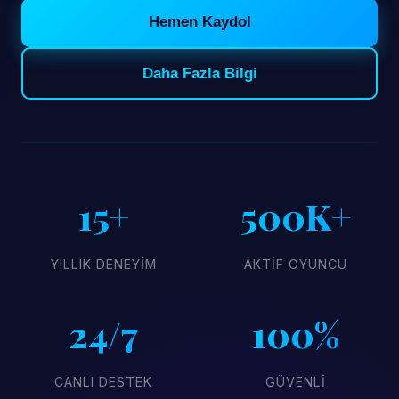
Hemen Kaydol
Daha Fazla Bilgi
15+
500K+
YILLIK DENEYIM
AKTIF OYUNCU
24/7
100%
CANLI DESTEK
GÜVENLI