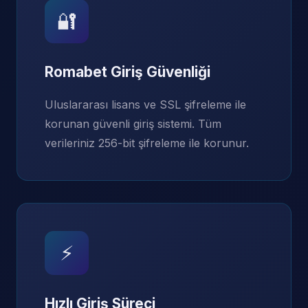
🔐
Romabet Giriş Güvenliği
Uluslararası lisans ve SSL şifreleme ile
korunan güvenli giriş sistemi. Tüm
verileriniz 256-bit şifreleme ile korunur.
⚡
Hızlı Giriş Süreci