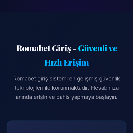
Romabet Giriş -
Güvenli ve
Hızlı Erişim
Romabet giriş sistemi en gelişmiş güvenlik
teknolojileri ile korunmaktadır. Hesabınıza
anında erişin ve bahis yapmaya başlayın.