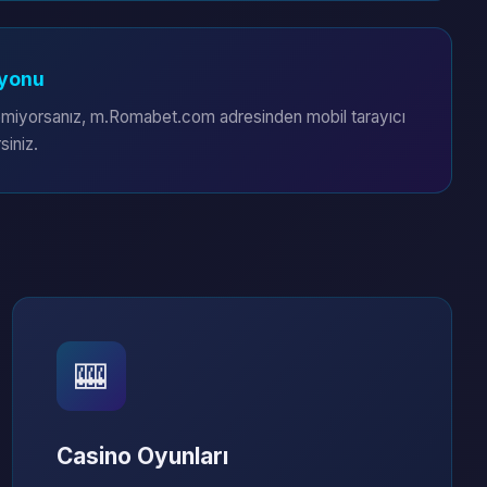
iyonu
emiyorsanız, m.Romabet.com adresinden mobil tarayıcı
siniz.
🎰
Casino Oyunları