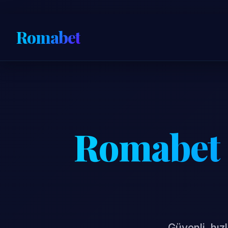
Romabet
Romabet 
Güvenli, hız