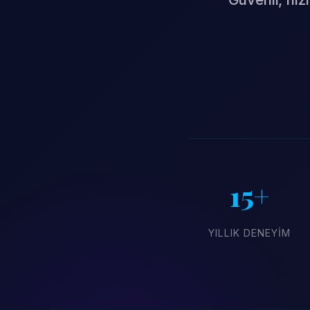
15+
YILLIK DENEYIM