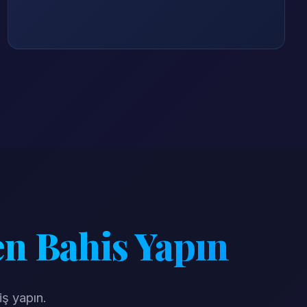
n Bahis Yapın
ş yapın.