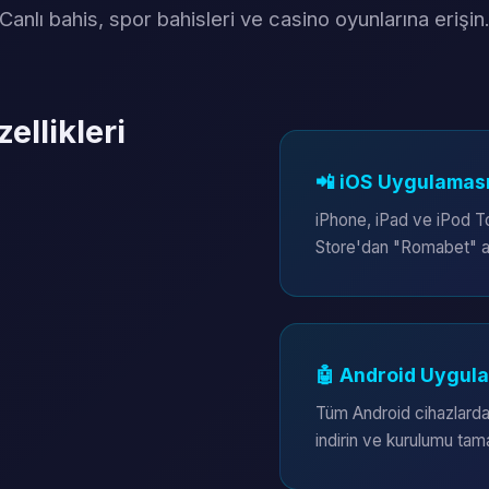
Canlı bahis, spor bahisleri ve casino oyunlarına erişin
llikleri
📲 iOS Uygulamas
iPhone, iPad ve iPod Tou
Store'dan "Romabet" ar
🤖 Android Uygul
Tüm Android cihazlarda 
indirin ve kurulumu tam