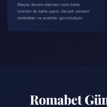
Maçlar devam ederken canlı bahis
oranları ile bahis yapın. Gerçek zamanlı
istatistikler ve analizler görüntüleyin.
Romabet Günc