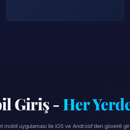
l Giriş -
Her Yerde
 mobil uygulaması ile iOS ve Android'den güvenli giri