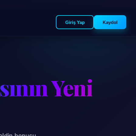
Giriş Yap
Kaydol
ının Yeni
geldin bonusu