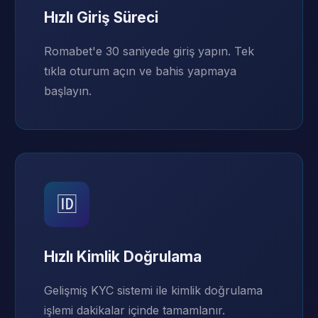
Hızlı Giriş Süreci
Romabet'e 30 saniyede giriş yapın. Tek
tıkla oturum açın ve bahis yapmaya
başlayın.
🆔
Hızlı Kimlik Doğrulama
Gelişmiş KYC sistemi ile kimlik doğrulama
işlemi dakikalar içinde tamamlanır.