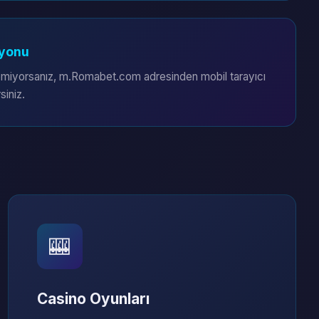
iyonu
emiyorsanız, m.Romabet.com adresinden mobil tarayıcı
siniz.
🎰
Casino Oyunları