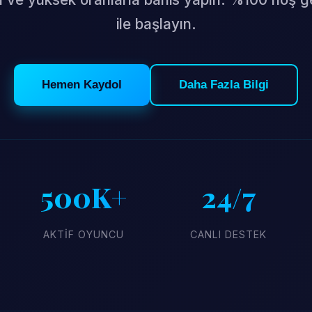
ile başlayın.
Hemen Kaydol
Daha Fazla Bilgi
500K+
24/7
AKTIF OYUNCU
CANLI DESTEK