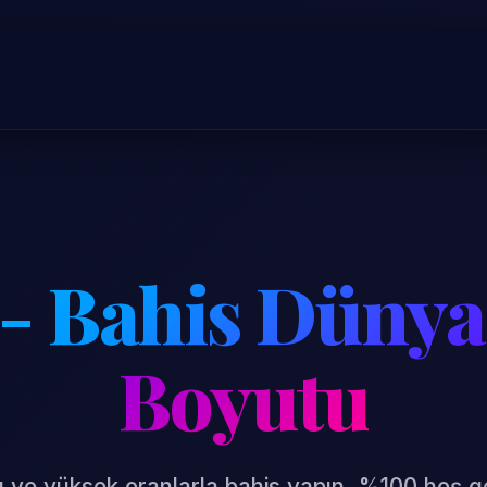
- Bahis Dünyas
Boyutu
lı ve yüksek oranlarla bahis yapın. %100 hoş 