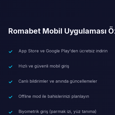
Romabet Mobil Uygulaması Öze
App Store ve Google Play'den ücretsiz indirin
Hızlı ve güvenli mobil giriş
Canlı bildirimler ve anında güncellemeler
Offline mod ile bahislerinizi planlayın
Biyometrik giriş (parmak izi, yüz tanıma)