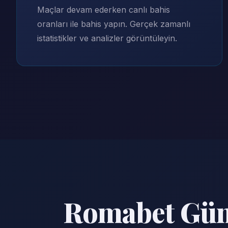
Maçlar devam ederken canlı bahis
oranları ile bahis yapın. Gerçek zamanlı
istatistikler ve analizler görüntüleyin.
Romabet Günc