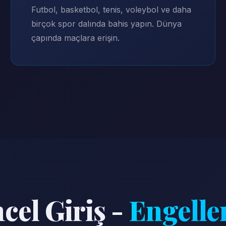
Futbol, basketbol, tenis, voleybol ve daha
birçok spor dalında bahis yapın. Dünya
çapında maçlara erişin.
el Giriş -
Engelle