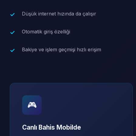
Düşük internet hızında da çalışır
Otomatik giriş özelliği
Bakiye ve işlem geçmişi hızlı erişim
🎮
Canlı Bahis Mobilde