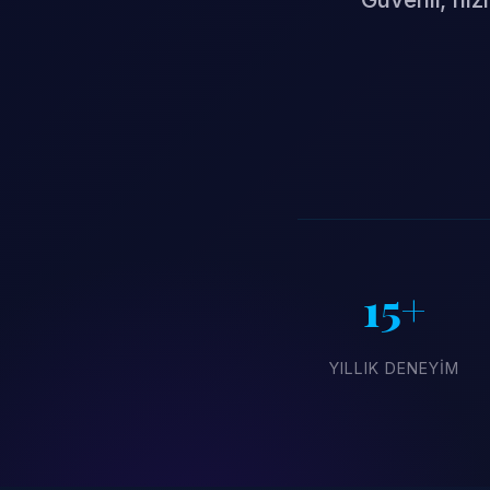
15+
YILLIK DENEYIM