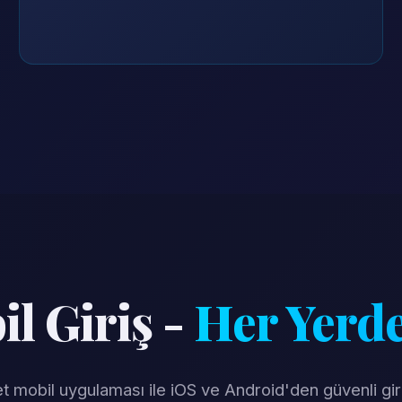
l Giriş -
Her Yerde
 mobil uygulaması ile iOS ve Android'den güvenli giri