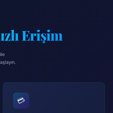
ızlı Erişim
ile
aşlayın.
💳