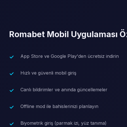
Romabet Mobil Uygulaması Öze
App Store ve Google Play'den ücretsiz indirin
Hızlı ve güvenli mobil giriş
Canlı bildirimler ve anında güncellemeler
Offline mod ile bahislerinizi planlayın
Biyometrik giriş (parmak izi, yüz tanıma)