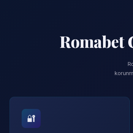
Romabet G
Ro
korunma
🔐