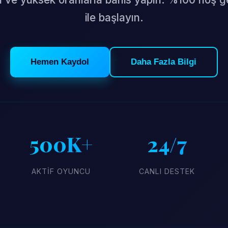
ile başlayın.
Hemen Kaydol
Daha Fazla Bilgi
500K+
24/7
AKTIF OYUNCU
CANLI DESTEK