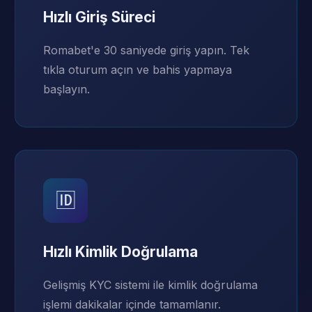
Hızlı Giriş Süreci
Romabet'e 30 saniyede giriş yapın. Tek
tıkla oturum açın ve bahis yapmaya
başlayın.
🆔
Hızlı Kimlik Doğrulama
Gelişmiş KYC sistemi ile kimlik doğrulama
işlemi dakikalar içinde tamamlanır.