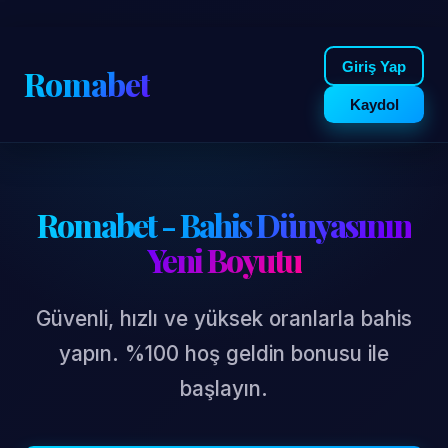
Giriş Yap
Romabet
Kaydol
Romabet - Bahis Dünyasının
Yeni Boyutu
Güvenli, hızlı ve yüksek oranlarla bahis
yapın. %100 hoş geldin bonusu ile
başlayın.