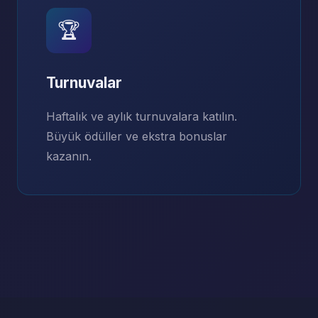
🏆
Turnuvalar
Haftalık ve aylık turnuvalara katılın.
Büyük ödüller ve ekstra bonuslar
kazanın.