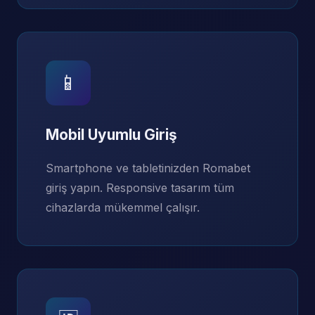
📱
Mobil Uyumlu Giriş
Smartphone ve tabletinizden Romabet
giriş yapın. Responsive tasarım tüm
cihazlarda mükemmel çalışır.