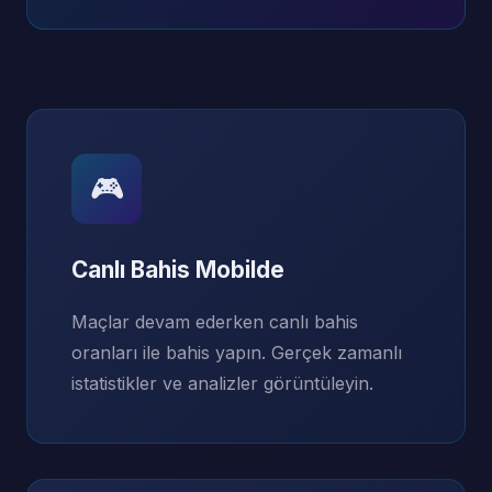
🎮
Canlı Bahis Mobilde
Maçlar devam ederken canlı bahis
oranları ile bahis yapın. Gerçek zamanlı
istatistikler ve analizler görüntüleyin.