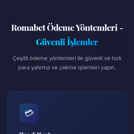
Romabet Ödeme Yöntemleri -
Güvenli İşlemler
Çeşitli ödeme yöntemleri ile güvenli ve hızlı
para yatırma ve çekme işlemleri yapın.
💳