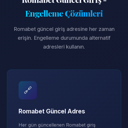
Engelleme Çözümleri
Romabet güncel giriş adresine her zaman
erişin. Engelleme durumunda alternatif
adresleri kullanın.
🔗
Romabet Güncel Adres
Her gün güncellenen Romabet giriş