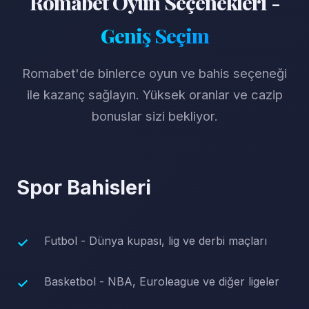
Romabet Oyun Seçenekleri -
Geniş Seçim
Romabet'de binlerce oyun ve bahis seçeneği
ile kazanç sağlayın. Yüksek oranlar ve cazip
bonuslar sizi bekliyor.
Spor Bahisleri
Futbol - Dünya kupası, lig ve derbi maçları
Basketbol - NBA, Euroleague ve diğer ligeler