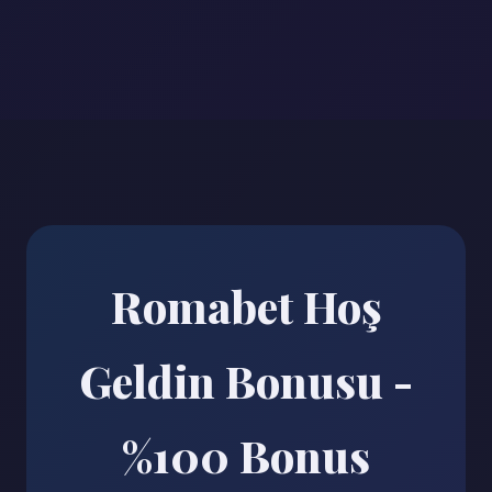
Romabet Hoş
Geldin Bonusu -
%100 Bonus