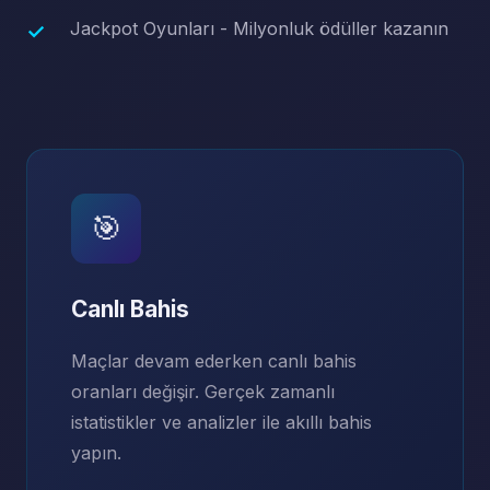
Jackpot Oyunları - Milyonluk ödüller kazanın
🎯
Canlı Bahis
Maçlar devam ederken canlı bahis
oranları değişir. Gerçek zamanlı
istatistikler ve analizler ile akıllı bahis
yapın.