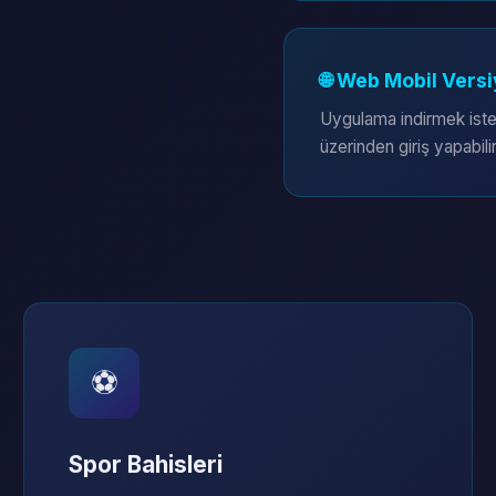
🌐 Web Mobil Vers
Uygulama indirmek ist
üzerinden giriş yapabilir
⚽
Spor Bahisleri