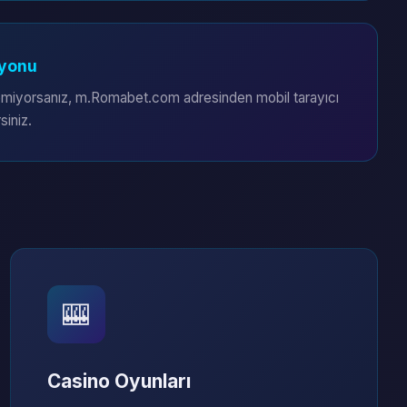
iyonu
emiyorsanız, m.Romabet.com adresinden mobil tarayıcı
siniz.
🎰
Casino Oyunları