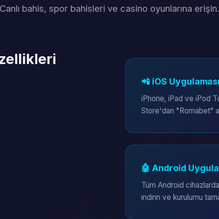
Canlı bahis, spor bahisleri ve casino oyunlarına erişin
llikleri
📲 iOS Uygulamas
iPhone, iPad ve iPod Tou
Store'dan "Romabet" ar
🤖 Android Uygul
Tüm Android cihazlarda 
indirin ve kurulumu tam