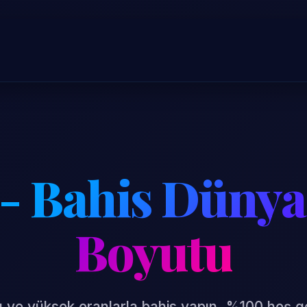
- Bahis Dünyas
Boyutu
lı ve yüksek oranlarla bahis yapın. %100 hoş 