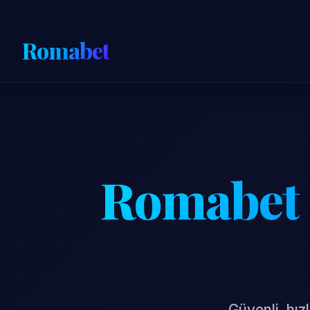
Romabet
Romabet 
Güvenli, hız