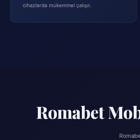
cihazlarda mükemmel çalışır.
Romabet Mobi
Romabet