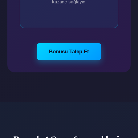
kazanç sağlayın.
Bonusu Talep Et