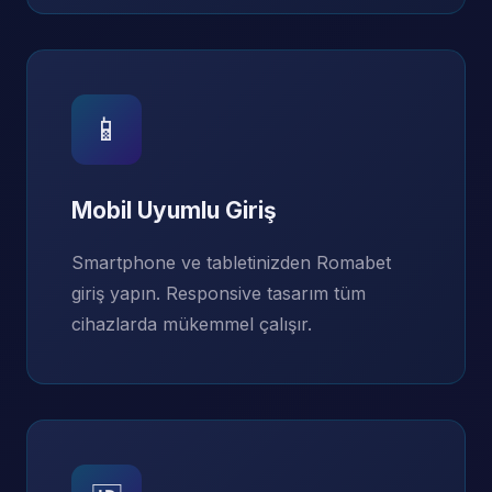
📱
Mobil Uyumlu Giriş
Smartphone ve tabletinizden Romabet
giriş yapın. Responsive tasarım tüm
cihazlarda mükemmel çalışır.