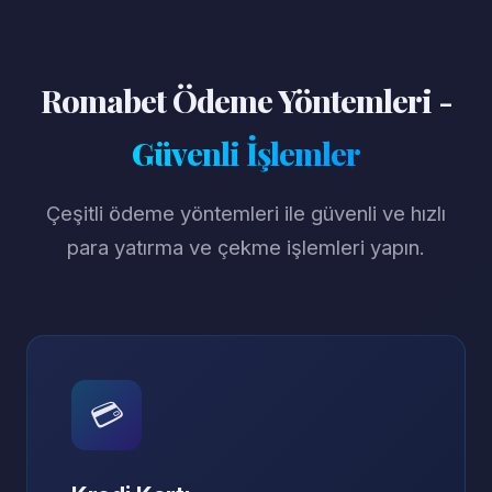
Romabet Ödeme Yöntemleri -
Güvenli İşlemler
Çeşitli ödeme yöntemleri ile güvenli ve hızlı
para yatırma ve çekme işlemleri yapın.
💳