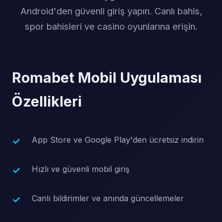
Android'den güvenli giriş yapın. Canlı bahis,
spor bahisleri ve casino oyunlarına erişin.
Romabet Mobil Uygulaması
Özellikleri
App Store ve Google Play'den ücretsiz indirin
Hızlı ve güvenli mobil giriş
Canlı bildirimler ve anında güncellemeler