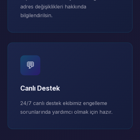
adres değişiklikleri hakkında
bilgilendirilsin.
💬
Canlı Destek
24/7 canlı destek ekibimiz engelleme
sorunlarında yardımcı olmak için hazır.