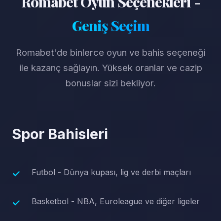
Romabet Oyun Seçenekleri -
Geniş Seçim
Romabet'de binlerce oyun ve bahis seçeneği
ile kazanç sağlayın. Yüksek oranlar ve cazip
bonuslar sizi bekliyor.
Spor Bahisleri
Futbol - Dünya kupası, lig ve derbi maçları
Basketbol - NBA, Euroleague ve diğer ligeler