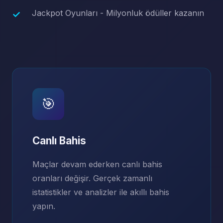
Jackpot Oyunları - Milyonluk ödüller kazanın
🎯
Canlı Bahis
Maçlar devam ederken canlı bahis
oranları değişir. Gerçek zamanlı
istatistikler ve analizler ile akıllı bahis
yapın.