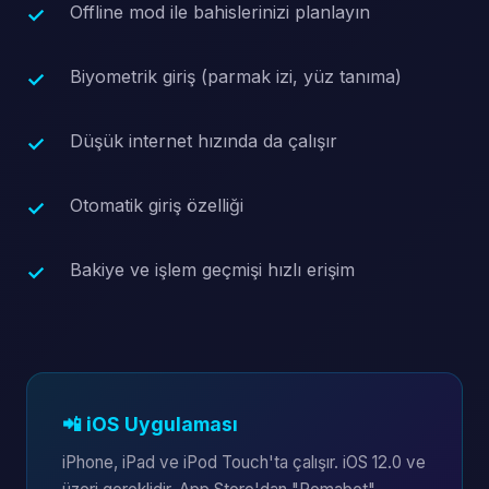
Offline mod ile bahislerinizi planlayın
Biyometrik giriş (parmak izi, yüz tanıma)
Düşük internet hızında da çalışır
Otomatik giriş özelliği
Bakiye ve işlem geçmişi hızlı erişim
📲 iOS Uygulaması
iPhone, iPad ve iPod Touch'ta çalışır. iOS 12.0 ve