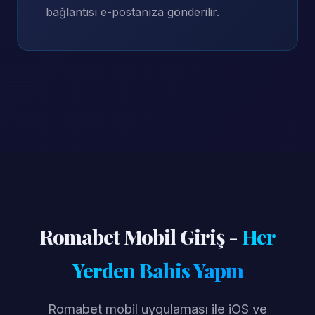
bağlantısı e-postanıza gönderilir.
Romabet Mobil Giriş -
Her
Yerden Bahis Yapın
Romabet mobil uygulaması ile iOS ve