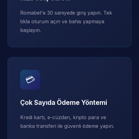
Romabet'e 30 saniyede giriş yapın. Tek
tıkla oturum açın ve bahis yapmaya
başlayın.
💳
Çok Sayıda Ödeme Yöntemi
Kredi kartı, e-cüzdan, kripto para ve
banka transferi ile güvenli ödeme yapın.