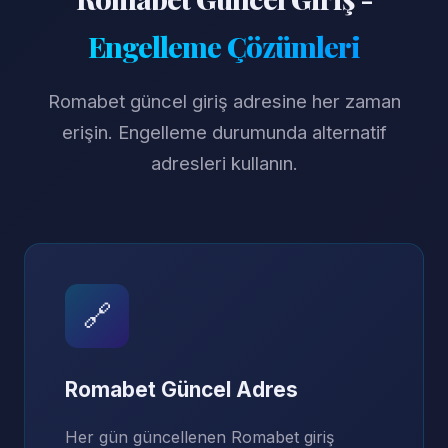
Engelleme Çözümleri
Romabet güncel giriş adresine her zaman
erişin. Engelleme durumunda alternatif
adresleri kullanın.
🔗
Romabet Güncel Adres
Her gün güncellenen Romabet giriş