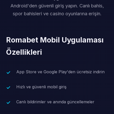
Android'den güvenli giriş yapın. Canlı bahis,
spor bahisleri ve casino oyunlarına erişin.
Romabet Mobil Uygulaması
Özellikleri
App Store ve Google Play'den ücretsiz indirin
Hızlı ve güvenli mobil giriş
Canlı bildirimler ve anında güncellemeler