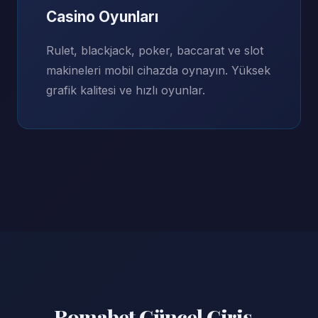
Casino Oyunları
Rulet, blackjack, poker, baccarat ve slot
makineleri mobil cihazda oynayın. Yüksek
grafik kalitesi ve hızlı oyunlar.
Romabet Güncel Giriş -