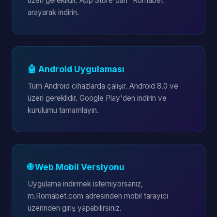
üzeri gereklidir. App Store'dan "Romabet"
arayarak indirin.
🤖 Android Uygulaması
Tüm Android cihazlarda çalışır. Android 8.0 ve
üzeri gereklidir. Google Play'den indirin ve
kurulumu tamamlayın.
🌐 Web Mobil Versiyonu
Uygulama indirmek istemiyorsanız,
m.Romabet.com adresinden mobil tarayıcı
üzerinden giriş yapabilirsiniz.