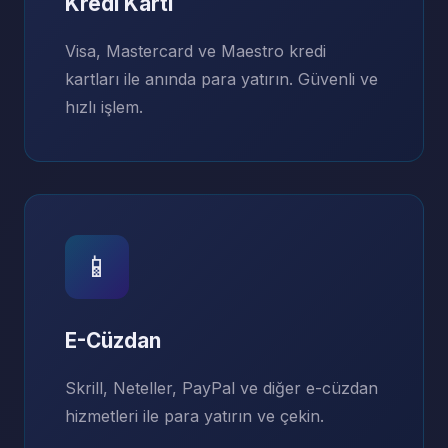
Kredi Kartı
Visa, Mastercard ve Maestro kredi
kartları ile anında para yatırın. Güvenli ve
hızlı işlem.
📱
E-Cüzdan
Skrill, Neteller, PayPal ve diğer e-cüzdan
hizmetleri ile para yatırın ve çekin.