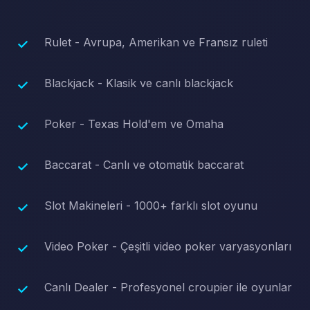
Rulet - Avrupa, Amerikan ve Fransız ruleti
Blackjack - Klasik ve canlı blackjack
Poker - Texas Hold'em ve Omaha
Baccarat - Canlı ve otomatik baccarat
Slot Makineleri - 1000+ farklı slot oyunu
Video Poker - Çeşitli video poker varyasyonları
Canlı Dealer - Profesyonel croupier ile oyunlar