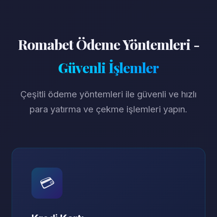
Romabet Ödeme Yöntemleri -
Güvenli İşlemler
Çeşitli ödeme yöntemleri ile güvenli ve hızlı
para yatırma ve çekme işlemleri yapın.
💳