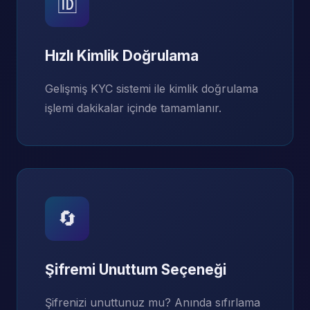
🆔
Hızlı Kimlik Doğrulama
Gelişmiş KYC sistemi ile kimlik doğrulama
işlemi dakikalar içinde tamamlanır.
🔄
Şifremi Unuttum Seçeneği
Şifrenizi unuttunuz mu? Anında sıfırlama