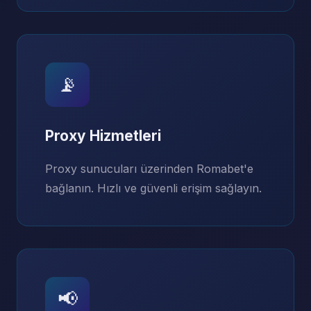
📡
Proxy Hizmetleri
Proxy sunucuları üzerinden Romabet'e
bağlanın. Hızlı ve güvenli erişim sağlayın.
📢