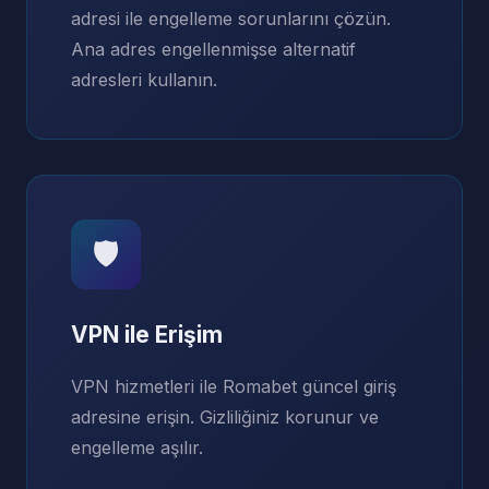
adresi ile engelleme sorunlarını çözün.
Ana adres engellenmişse alternatif
adresleri kullanın.
🛡️
VPN ile Erişim
VPN hizmetleri ile Romabet güncel giriş
adresine erişin. Gizliliğiniz korunur ve
engelleme aşılır.