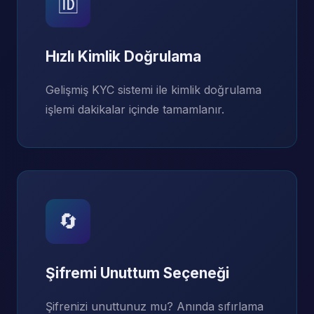
🆔
Hızlı Kimlik Doğrulama
Gelişmiş KYC sistemi ile kimlik doğrulama
işlemi dakikalar içinde tamamlanır.
🔄
Şifremi Unuttum Seçeneği
Şifrenizi unuttunuz mu? Anında sıfırlama