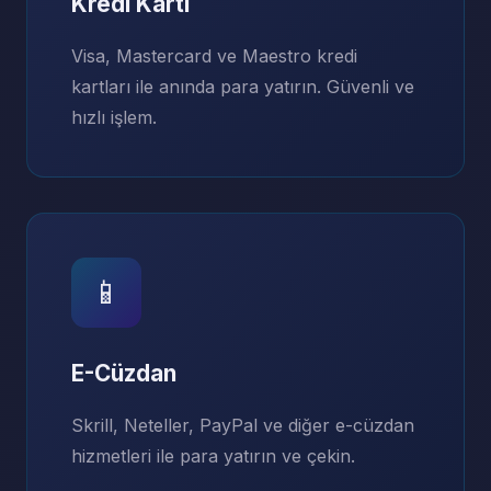
Kredi Kartı
Visa, Mastercard ve Maestro kredi
kartları ile anında para yatırın. Güvenli ve
hızlı işlem.
📱
E-Cüzdan
Skrill, Neteller, PayPal ve diğer e-cüzdan
hizmetleri ile para yatırın ve çekin.