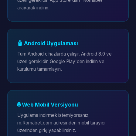
üzeri gereklidir. App Store'dan "Romabet"
arayarak indirin.
🤖 Android Uygulaması
Tüm Android cihazlarda çalışır. Android 8.0 ve
üzeri gereklidir. Google Play'den indirin ve
kurulumu tamamlayın.
🌐 Web Mobil Versiyonu
Uygulama indirmek istemiyorsanız,
m.Romabet.com adresinden mobil tarayıcı
üzerinden giriş yapabilirsiniz.