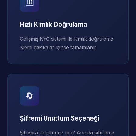
🆔
Hızlı Kimlik Doğrulama
Gelişmiş KYC sistemi ile kimlik doğrulama
işlemi dakikalar içinde tamamlanır.
🔄
Şifremi Unuttum Seçeneği
Şifrenizi unuttunuz mu? Anında sıfırlama