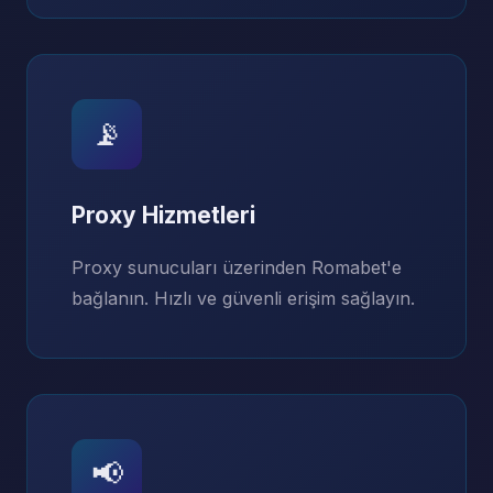
📡
Proxy Hizmetleri
Proxy sunucuları üzerinden Romabet'e
bağlanın. Hızlı ve güvenli erişim sağlayın.
📢