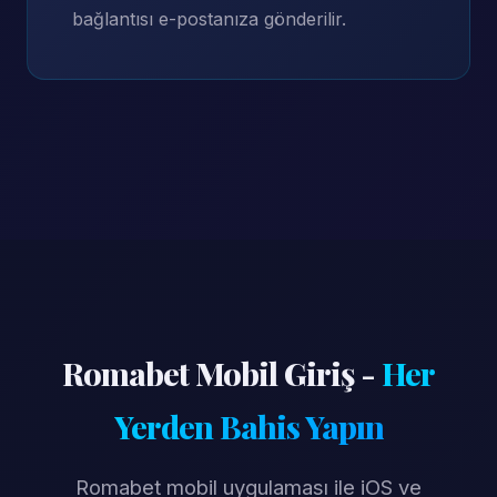
bağlantısı e-postanıza gönderilir.
Romabet Mobil Giriş -
Her
Yerden Bahis Yapın
Romabet mobil uygulaması ile iOS ve