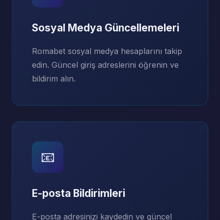
Sosyal Medya Güncellemeleri
Romabet sosyal medya hesaplarını takip
edin. Güncel giriş adreslerini öğrenin ve
bildirim alın.
📧
E-posta Bildirimleri
E-posta adresinizi kaydedin ve güncel