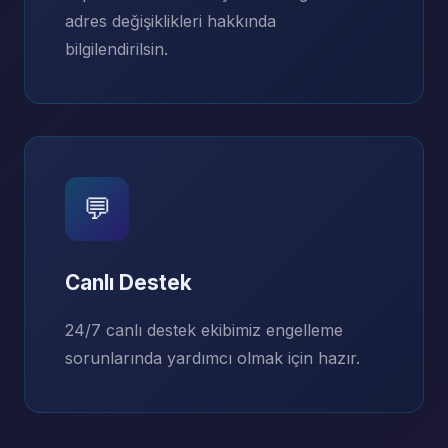
adres değişiklikleri hakkında
bilgilendirilsin.
💬
Canlı Destek
24/7 canlı destek ekibimiz engelleme
sorunlarında yardımcı olmak için hazır.