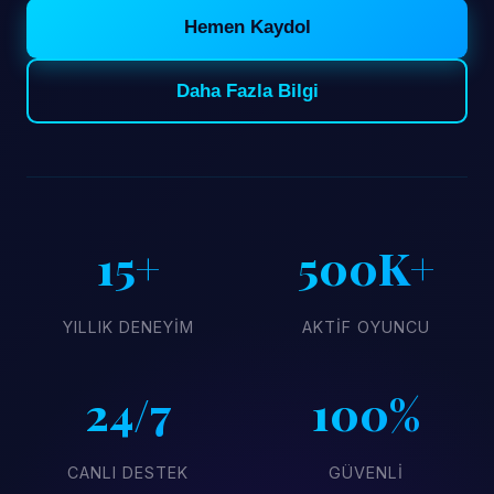
Hemen Kaydol
Daha Fazla Bilgi
15+
500K+
YILLIK DENEYIM
AKTIF OYUNCU
24/7
100%
CANLI DESTEK
GÜVENLI