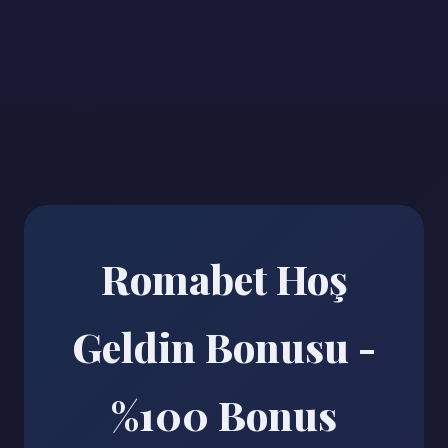
Romabet Hoş
Geldin Bonusu -
%100 Bonus