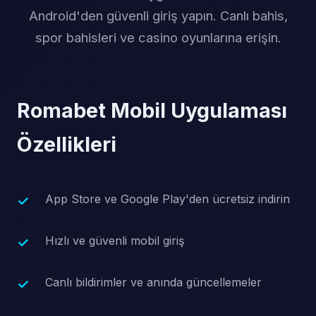
Android'den güvenli giriş yapın. Canlı bahis,
spor bahisleri ve casino oyunlarına erişin.
Romabet Mobil Uygulaması
Özellikleri
App Store ve Google Play'den ücretsiz indirin
Hızlı ve güvenli mobil giriş
Canlı bildirimler ve anında güncellemeler