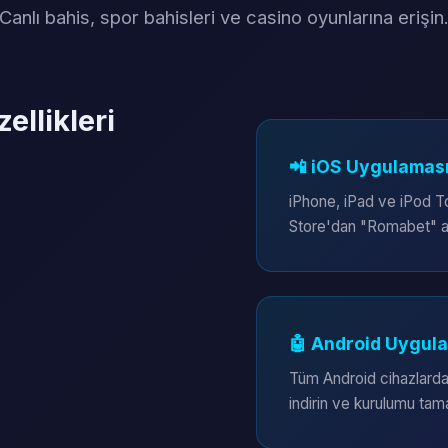
Canlı bahis, spor bahisleri ve casino oyunlarına erişin
llikleri
📲 iOS Uygulamas
iPhone, iPad ve iPod Tou
Store'dan "Romabet" ar
🤖 Android Uygul
Tüm Android cihazlarda 
indirin ve kurulumu tam