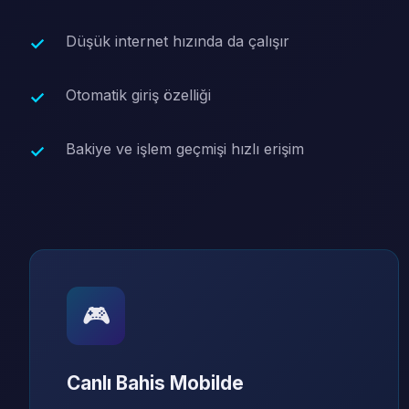
Düşük internet hızında da çalışır
Otomatik giriş özelliği
Bakiye ve işlem geçmişi hızlı erişim
🎮
Canlı Bahis Mobilde