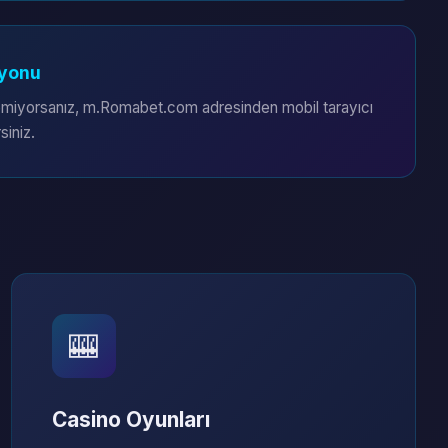
iyonu
emiyorsanız, m.Romabet.com adresinden mobil tarayıcı
siniz.
🎰
Casino Oyunları