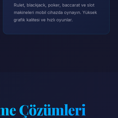
Rulet, blackjack, poker, baccarat ve slot
makineleri mobil cihazda oynayın. Yüksek
grafik kalitesi ve hızlı oyunlar.
me Çözümleri