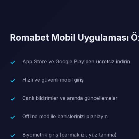
Romabet Mobil Uygulaması Öze
App Store ve Google Play'den ücretsiz indirin
Hızlı ve güvenli mobil giriş
Canlı bildirimler ve anında güncellemeler
Offline mod ile bahislerinizi planlayın
Biyometrik giriş (parmak izi, yüz tanıma)