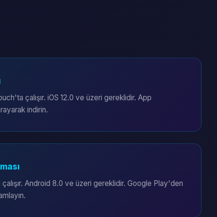
.
ı
ch'ta çalışır. iOS 12.0 ve üzeri gereklidir. App
ayarak indirin.
aması
çalışır. Android 8.0 ve üzeri gereklidir. Google Play'den
amlayın.