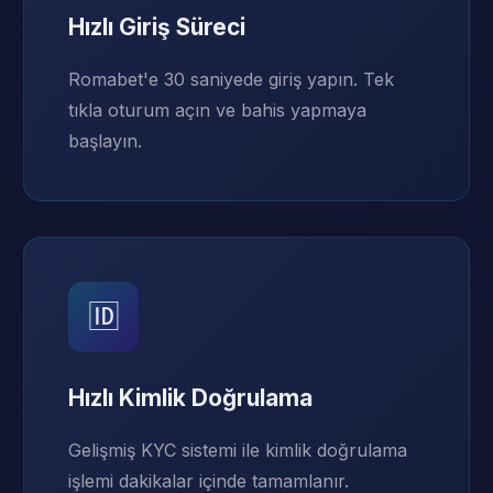
Hızlı Giriş Süreci
Romabet'e 30 saniyede giriş yapın. Tek
tıkla oturum açın ve bahis yapmaya
başlayın.
🆔
Hızlı Kimlik Doğrulama
Gelişmiş KYC sistemi ile kimlik doğrulama
işlemi dakikalar içinde tamamlanır.