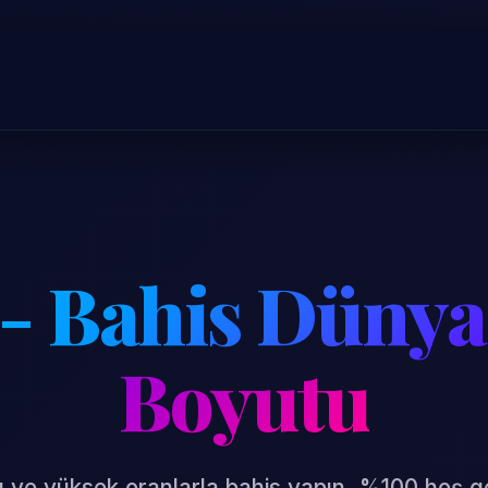
- Bahis Dünyas
Boyutu
lı ve yüksek oranlarla bahis yapın. %100 hoş 