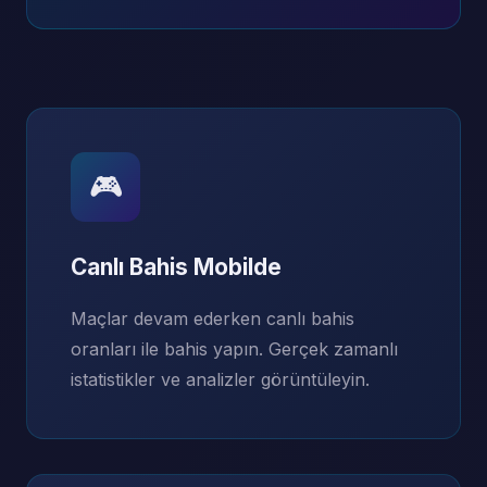
🎮
Canlı Bahis Mobilde
Maçlar devam ederken canlı bahis
oranları ile bahis yapın. Gerçek zamanlı
istatistikler ve analizler görüntüleyin.