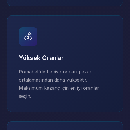
💰
Yüksek Oranlar
Romabet'de bahis oranları pazar
ortalamasından daha yüksektir.
Maksimum kazanç için en iyi oranları
seçin.