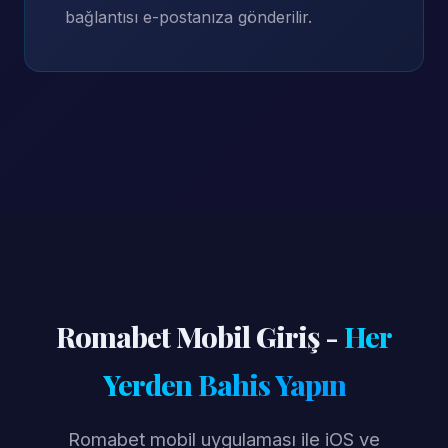
bağlantısı e-postanıza gönderilir.
Romabet Mobil Giriş -
Her
Yerden Bahis Yapın
Romabet mobil uygulaması ile iOS ve