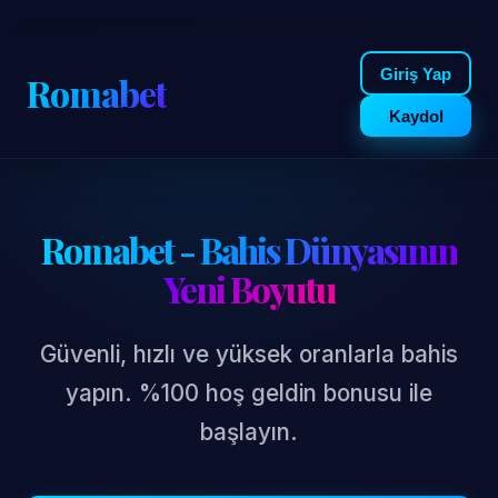
Giriş Yap
Romabet
Kaydol
Romabet - Bahis Dünyasının
Yeni Boyutu
Güvenli, hızlı ve yüksek oranlarla bahis
yapın. %100 hoş geldin bonusu ile
başlayın.