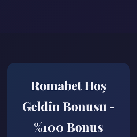
Romabet Hoş
Geldin Bonusu -
%100 Bonus