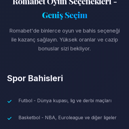
Romabet Oyun Seçenekleri -
Geniş Seçim
Romabet'de binlerce oyun ve bahis seçeneği
ile kazanç sağlayın. Yüksek oranlar ve cazip
bonuslar sizi bekliyor.
Spor Bahisleri
Futbol - Dünya kupası, lig ve derbi maçları
Basketbol - NBA, Euroleague ve diğer ligeler