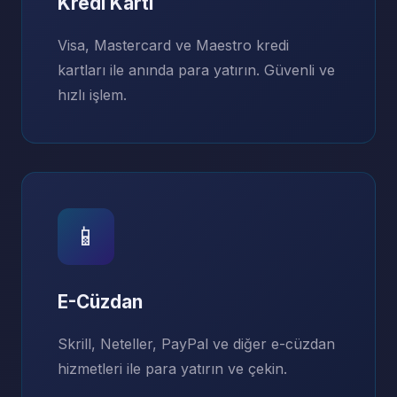
Kredi Kartı
Visa, Mastercard ve Maestro kredi
kartları ile anında para yatırın. Güvenli ve
hızlı işlem.
📱
E-Cüzdan
Skrill, Neteller, PayPal ve diğer e-cüzdan
hizmetleri ile para yatırın ve çekin.