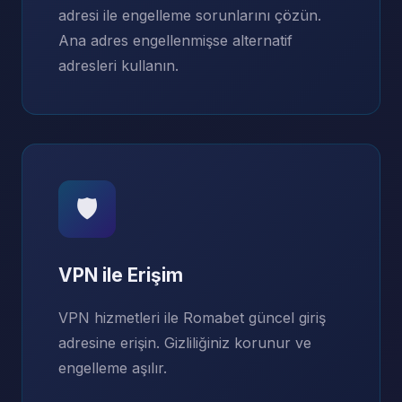
adresi ile engelleme sorunlarını çözün.
Ana adres engellenmişse alternatif
adresleri kullanın.
🛡️
VPN ile Erişim
VPN hizmetleri ile Romabet güncel giriş
adresine erişin. Gizliliğiniz korunur ve
engelleme aşılır.