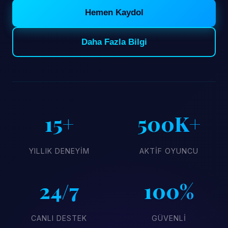
Hemen Kaydol
Daha Fazla Bilgi
15+
500K+
YILLIK DENEYIM
AKTIF OYUNCU
24/7
100%
CANLI DESTEK
GÜVENLI