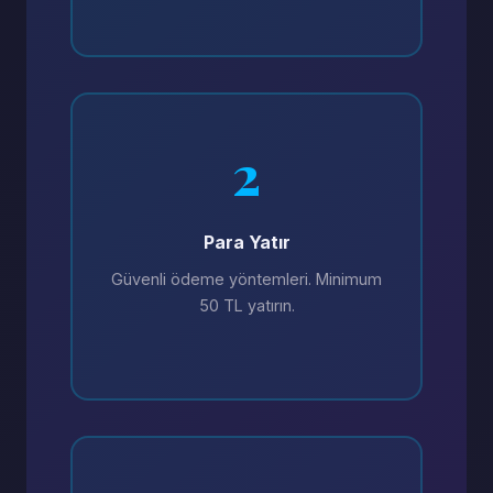
2
Para Yatır
Güvenli ödeme yöntemleri. Minimum
50 TL yatırın.