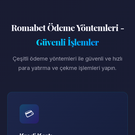
Romabet Ödeme Yöntemleri -
Güvenli İşlemler
Çeşitli ödeme yöntemleri ile güvenli ve hızlı
para yatırma ve çekme işlemleri yapın.
💳