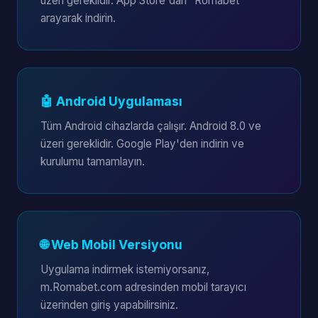
üzeri gereklidir. App Store'dan "Romabet"
arayarak indirin.
🤖 Android Uygulaması
Tüm Android cihazlarda çalışır. Android 8.0 ve
üzeri gereklidir. Google Play'den indirin ve
kurulumu tamamlayın.
🌐 Web Mobil Versiyonu
Uygulama indirmek istemiyorsanız,
m.Romabet.com adresinden mobil tarayıcı
üzerinden giriş yapabilirsiniz.