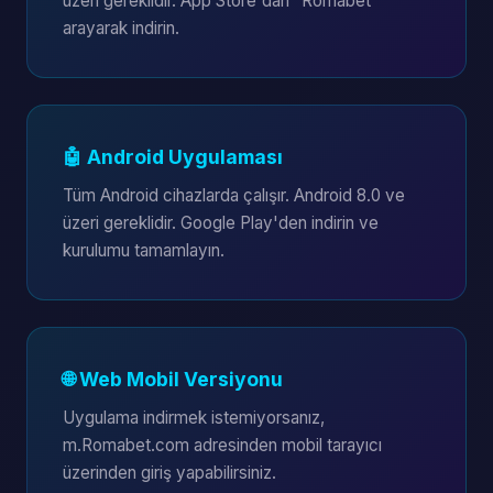
üzeri gereklidir. App Store'dan "Romabet"
arayarak indirin.
🤖 Android Uygulaması
Tüm Android cihazlarda çalışır. Android 8.0 ve
üzeri gereklidir. Google Play'den indirin ve
kurulumu tamamlayın.
🌐 Web Mobil Versiyonu
Uygulama indirmek istemiyorsanız,
m.Romabet.com adresinden mobil tarayıcı
üzerinden giriş yapabilirsiniz.