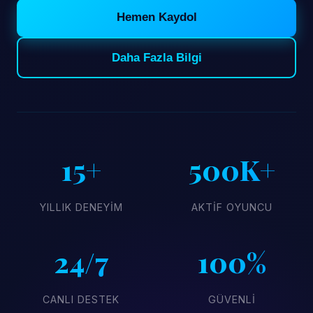
Hemen Kaydol
Daha Fazla Bilgi
15+
500K+
YILLIK DENEYIM
AKTIF OYUNCU
24/7
100%
CANLI DESTEK
GÜVENLI