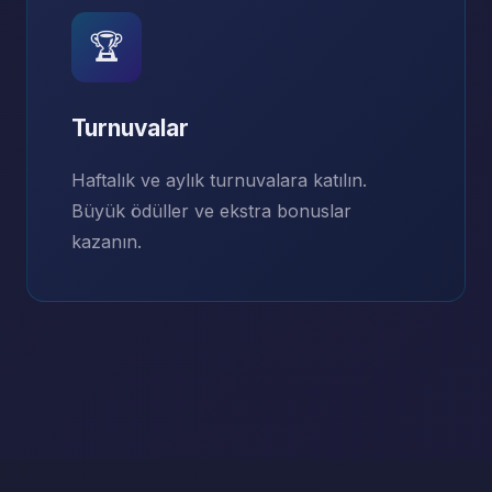
🏆
Turnuvalar
Haftalık ve aylık turnuvalara katılın.
Büyük ödüller ve ekstra bonuslar
kazanın.