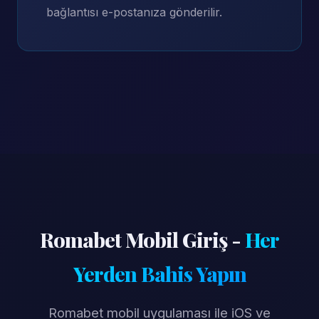
bağlantısı e-postanıza gönderilir.
Romabet Mobil Giriş -
Her
Yerden Bahis Yapın
Romabet mobil uygulaması ile iOS ve