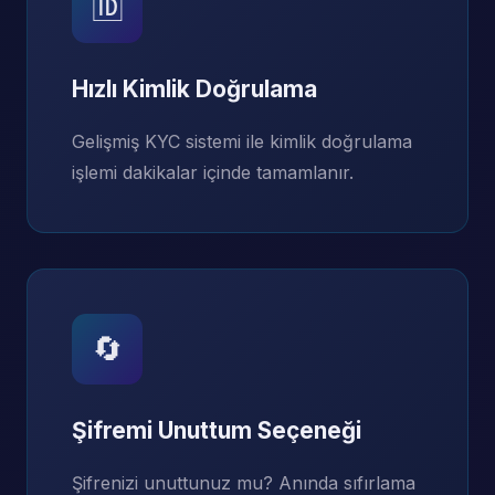
🆔
Hızlı Kimlik Doğrulama
Gelişmiş KYC sistemi ile kimlik doğrulama
işlemi dakikalar içinde tamamlanır.
🔄
Şifremi Unuttum Seçeneği
Şifrenizi unuttunuz mu? Anında sıfırlama