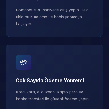
Romabet'e 30 saniyede giriş yapın. Tek
tıkla oturum açın ve bahis yapmaya
başlayın.
💳
Çok Sayıda Ödeme Yöntemi
Kredi kartı, e-cüzdan, kripto para ve
banka transferi ile güvenli ödeme yapın.