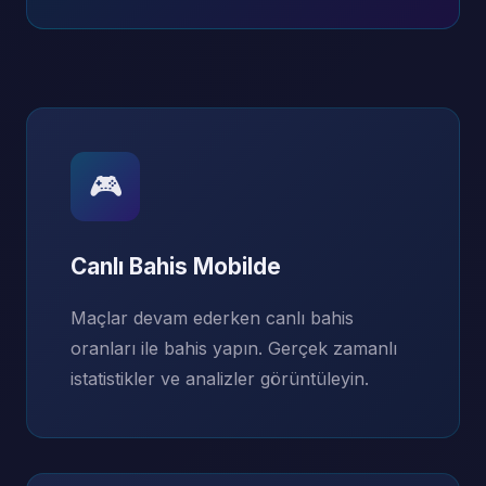
🎮
Canlı Bahis Mobilde
Maçlar devam ederken canlı bahis
oranları ile bahis yapın. Gerçek zamanlı
istatistikler ve analizler görüntüleyin.