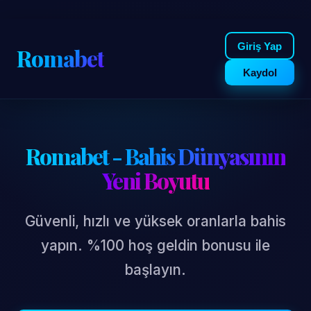
Giriş Yap
Romabet
Kaydol
Romabet - Bahis Dünyasının
Yeni Boyutu
Güvenli, hızlı ve yüksek oranlarla bahis
yapın. %100 hoş geldin bonusu ile
başlayın.