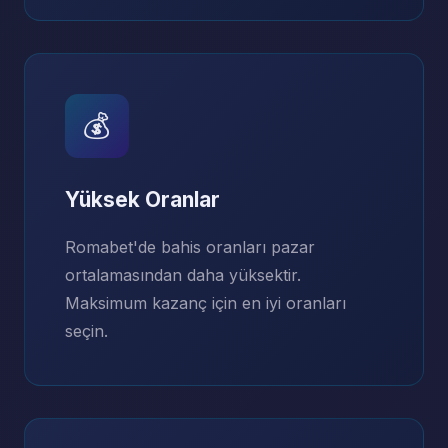
💰
Yüksek Oranlar
Romabet'de bahis oranları pazar
ortalamasından daha yüksektir.
Maksimum kazanç için en iyi oranları
seçin.