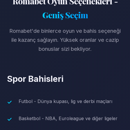
Romabet Oyun Seçenekleri -
Geniş Seçim
Romabet'de binlerce oyun ve bahis seçeneği
ile kazanç sağlayın. Yüksek oranlar ve cazip
bonuslar sizi bekliyor.
Spor Bahisleri
Futbol - Dünya kupası, lig ve derbi maçları
Basketbol - NBA, Euroleague ve diğer ligeler