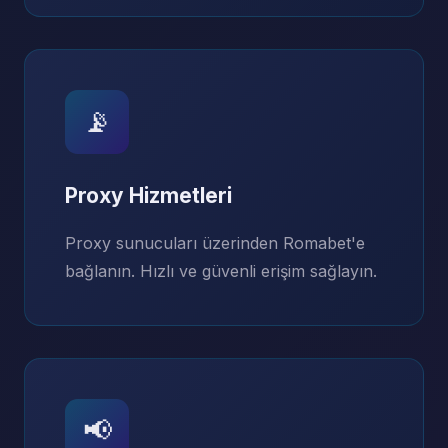
📡
Proxy Hizmetleri
Proxy sunucuları üzerinden Romabet'e
bağlanın. Hızlı ve güvenli erişim sağlayın.
📢