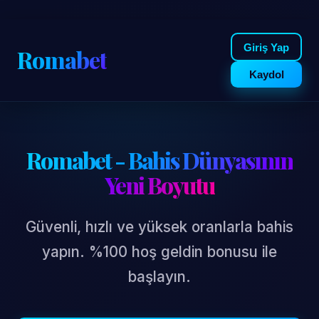
Giriş Yap
Romabet
Kaydol
Romabet - Bahis Dünyasının
Yeni Boyutu
Güvenli, hızlı ve yüksek oranlarla bahis
yapın. %100 hoş geldin bonusu ile
başlayın.