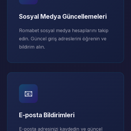
Sosyal Medya Güncellemeleri
Romabet sosyal medya hesaplarını takip
edin. Güncel giriş adreslerini öğrenin ve
bildirim alın.
📧
E-posta Bildirimleri
E-posta adresinizi kaydedin ve güncel