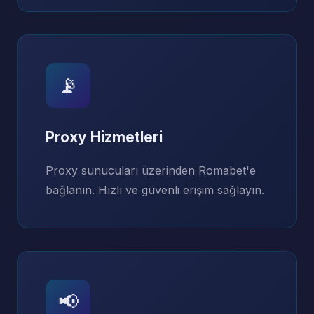
📡
Proxy Hizmetleri
Proxy sunucuları üzerinden Romabet'e
bağlanın. Hızlı ve güvenli erişim sağlayın.
📢