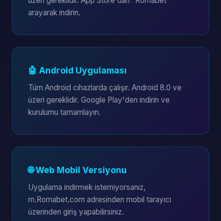
üzeri gereklidir. App Store'dan "Romabet"
arayarak indirin.
🤖 Android Uygulaması
Tüm Android cihazlarda çalışır. Android 8.0 ve
üzeri gereklidir. Google Play'den indirin ve
kurulumu tamamlayın.
🌐 Web Mobil Versiyonu
Uygulama indirmek istemiyorsanız,
m.Romabet.com adresinden mobil tarayıcı
üzerinden giriş yapabilirsiniz.