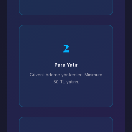
2
Para Yatır
Güvenli ödeme yöntemleri. Minimum
50 TL yatırın.