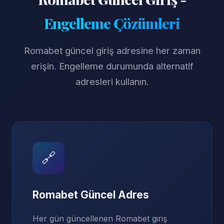
Engelleme Çözümleri
Romabet güncel giriş adresine her zaman
erişin. Engelleme durumunda alternatif
adresleri kullanın.
🔗
Romabet Güncel Adres
Her gün güncellenen Romabet giriş