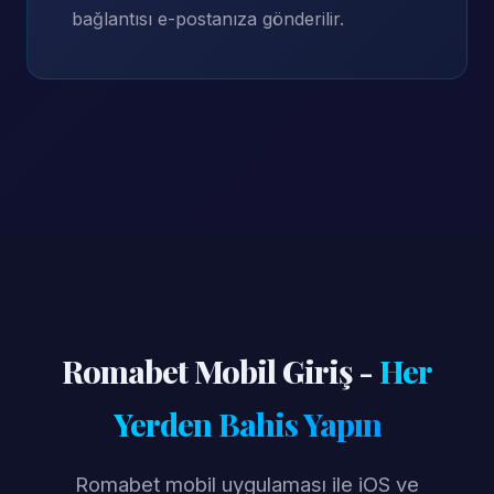
bağlantısı e-postanıza gönderilir.
Romabet Mobil Giriş -
Her
Yerden Bahis Yapın
Romabet mobil uygulaması ile iOS ve