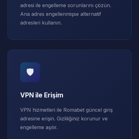
adresi ile engelleme sorunlarını çözün.
Ana adres engellenmişse alternatif
adresleri kullanın.
🛡️
VPN ile Erişim
VPN hizmetleri ile Romabet güncel giriş
adresine erişin. Gizliliğiniz korunur ve
engelleme aşılır.