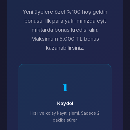
Yeni üyelere özel %100 hoş geldin
bonusu. İlk para yatırımınızda eşit
miktarda bonus kredisi alın.
Maksimum 5.000 TL bonus
kazanabilirsiniz.
1
Kaydol
Hızlı ve kolay kayıt işlemi. Sadece 2
dakika sürer.