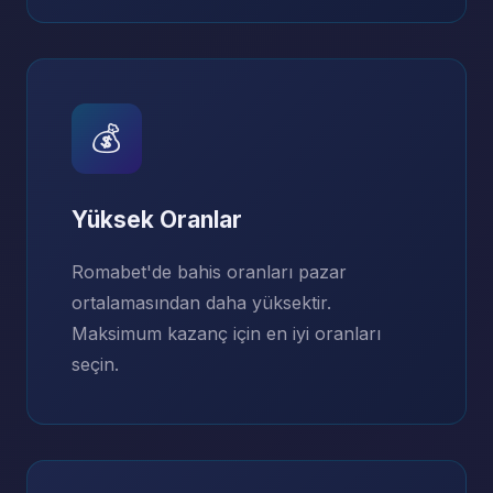
💰
Yüksek Oranlar
Romabet'de bahis oranları pazar
ortalamasından daha yüksektir.
Maksimum kazanç için en iyi oranları
seçin.