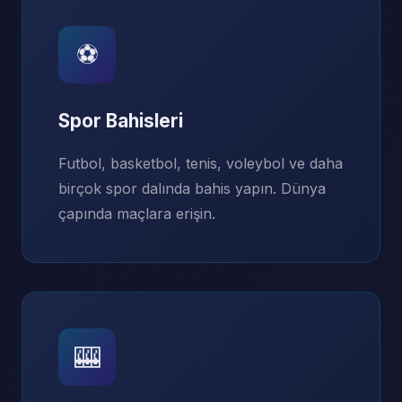
⚽
Spor Bahisleri
Futbol, basketbol, tenis, voleybol ve daha
birçok spor dalında bahis yapın. Dünya
çapında maçlara erişin.
🎰