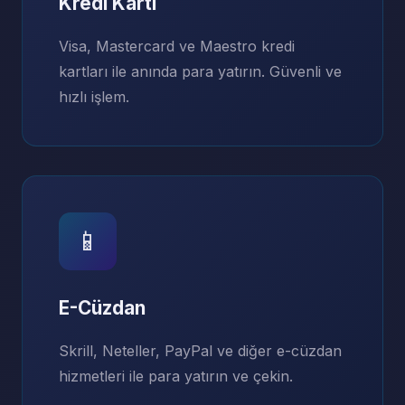
Kredi Kartı
Visa, Mastercard ve Maestro kredi
kartları ile anında para yatırın. Güvenli ve
hızlı işlem.
📱
E-Cüzdan
Skrill, Neteller, PayPal ve diğer e-cüzdan
hizmetleri ile para yatırın ve çekin.