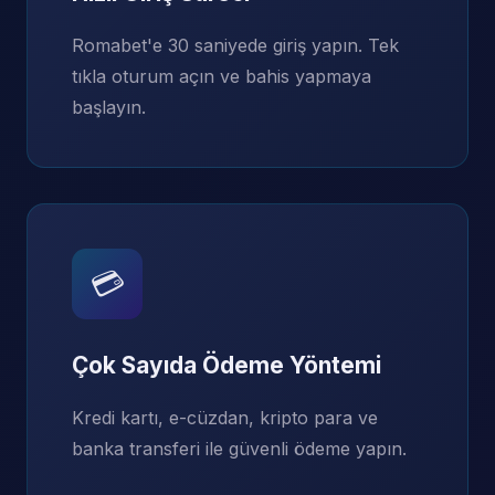
Romabet'e 30 saniyede giriş yapın. Tek
tıkla oturum açın ve bahis yapmaya
başlayın.
💳
Çok Sayıda Ödeme Yöntemi
Kredi kartı, e-cüzdan, kripto para ve
banka transferi ile güvenli ödeme yapın.