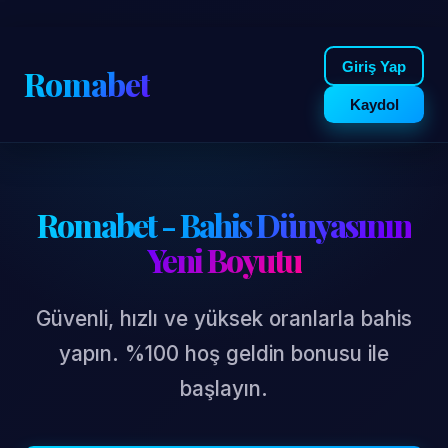
Giriş Yap
Romabet
Kaydol
Romabet - Bahis Dünyasının
Yeni Boyutu
Güvenli, hızlı ve yüksek oranlarla bahis
yapın. %100 hoş geldin bonusu ile
başlayın.