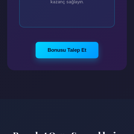
kazanç sağlayın.
Bonusu Talep Et