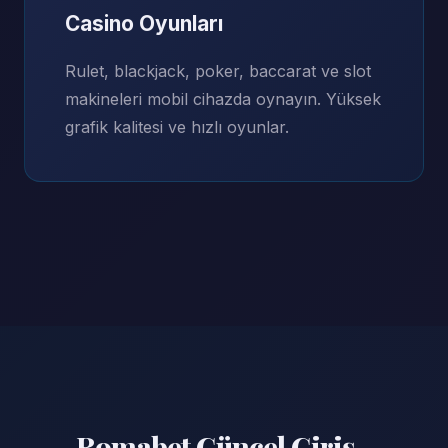
Casino Oyunları
Rulet, blackjack, poker, baccarat ve slot
makineleri mobil cihazda oynayın. Yüksek
grafik kalitesi ve hızlı oyunlar.
Romabet Güncel Giriş -