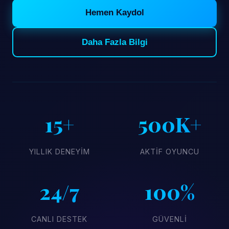
Hemen Kaydol
Daha Fazla Bilgi
15+
500K+
YILLIK DENEYIM
AKTIF OYUNCU
24/7
100%
CANLI DESTEK
GÜVENLI