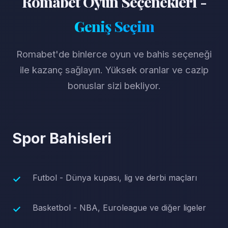
Romabet Oyun Seçenekleri -
Geniş Seçim
Romabet'de binlerce oyun ve bahis seçeneği
ile kazanç sağlayın. Yüksek oranlar ve cazip
bonuslar sizi bekliyor.
Spor Bahisleri
Futbol - Dünya kupası, lig ve derbi maçları
Basketbol - NBA, Euroleague ve diğer ligeler