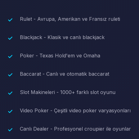
Rulet - Avrupa, Amerikan ve Fransız ruleti
Blackjack - Klasik ve canlı blackjack
Poker - Texas Hold'em ve Omaha
Baccarat - Canlı ve otomatik baccarat
Slot Makineleri - 1000+ farklı slot oyunu
Video Poker - Çeşitli video poker varyasyonları
Canlı Dealer - Profesyonel croupier ile oyunlar