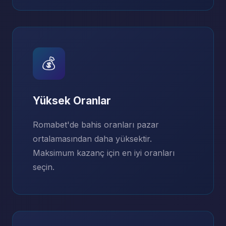
💰
Yüksek Oranlar
Romabet'de bahis oranları pazar
ortalamasından daha yüksektir.
Maksimum kazanç için en iyi oranları
seçin.