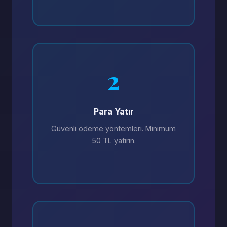
2
Para Yatır
Güvenli ödeme yöntemleri. Minimum
50 TL yatırın.