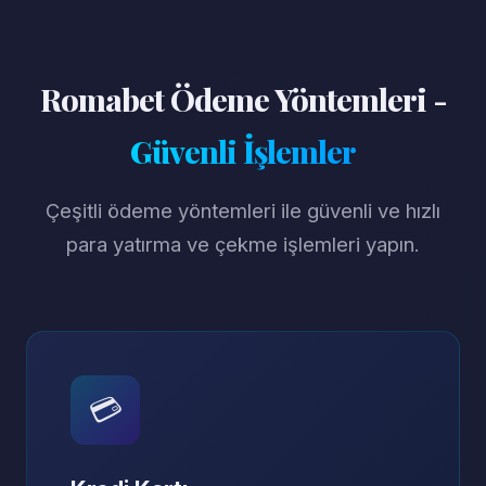
Romabet Ödeme Yöntemleri -
Güvenli İşlemler
Çeşitli ödeme yöntemleri ile güvenli ve hızlı
para yatırma ve çekme işlemleri yapın.
💳