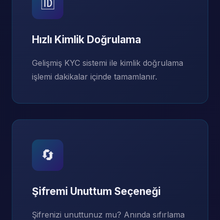
🆔
Hızlı Kimlik Doğrulama
Gelişmiş KYC sistemi ile kimlik doğrulama
işlemi dakikalar içinde tamamlanır.
🔄
Şifremi Unuttum Seçeneği
Şifrenizi unuttunuz mu? Anında sıfırlama