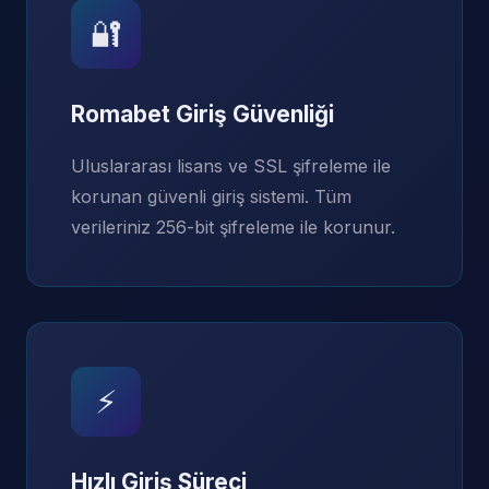
🔐
Romabet Giriş Güvenliği
Uluslararası lisans ve SSL şifreleme ile
korunan güvenli giriş sistemi. Tüm
verileriniz 256-bit şifreleme ile korunur.
⚡
Hızlı Giriş Süreci