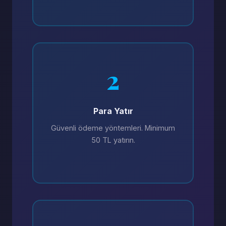
2
Para Yatır
Güvenli ödeme yöntemleri. Minimum
50 TL yatırın.