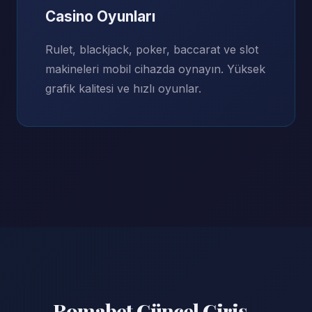
Casino Oyunları
Rulet, blackjack, poker, baccarat ve slot
makineleri mobil cihazda oynayın. Yüksek
grafik kalitesi ve hızlı oyunlar.
Romabet Güncel Giriş -