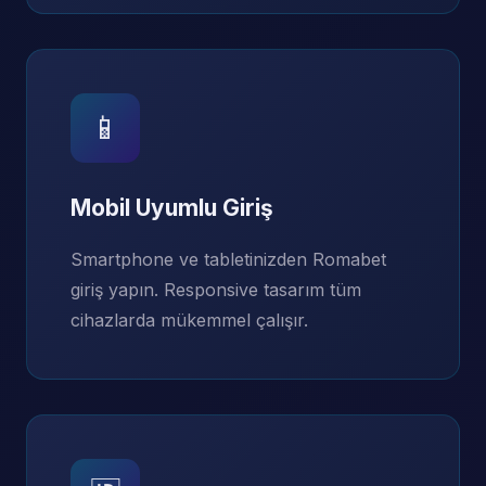
📱
Mobil Uyumlu Giriş
Smartphone ve tabletinizden Romabet
giriş yapın. Responsive tasarım tüm
cihazlarda mükemmel çalışır.