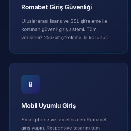
Romabet Giriş Güvenliği
Uluslararası lisans ve SSL şifreleme ile
korunan güvenli giriş sistemi. Tüm
verileriniz 256-bit şifreleme ile korunur.
📱
Mobil Uyumlu Giriş
Smartphone ve tabletinizden Romabet
giriş yapın. Responsive tasarım tüm