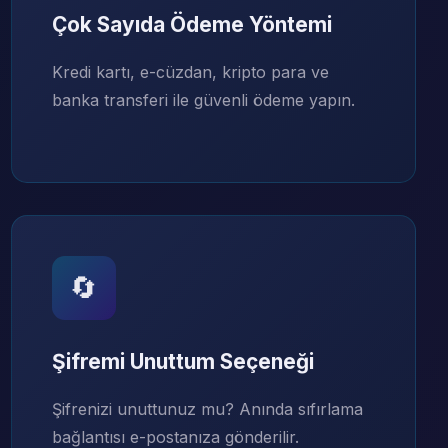
Çok Sayıda Ödeme Yöntemi
Kredi kartı, e-cüzdan, kripto para ve
banka transferi ile güvenli ödeme yapın.
🔄
Şifremi Unuttum Seçeneği
Şifrenizi unuttunuz mu? Anında sıfırlama
bağlantısı e-postanıza gönderilir.