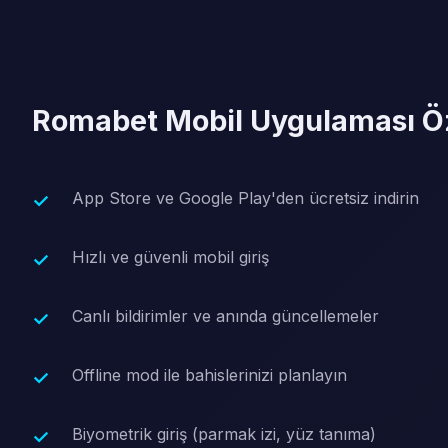
Romabet Mobil Uygulaması Öze
App Store ve Google Play'den ücretsiz indirin
Hızlı ve güvenli mobil giriş
Canlı bildirimler ve anında güncellemeler
Offline mod ile bahislerinizi planlayın
Biyometrik giriş (parmak izi, yüz tanıma)