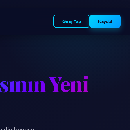
Giriş Yap
Kaydol
ının Yeni
geldin bonusu