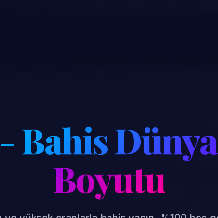
- Bahis Dünyas
Boyutu
lı ve yüksek oranlarla bahis yapın. %100 hoş 