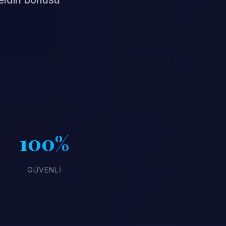
100%
GÜVENLI