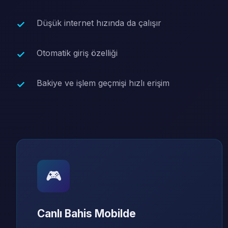
Düşük internet hızında da çalışır
Otomatik giriş özelliği
Bakiye ve işlem geçmişi hızlı erişim
🎮
Canlı Bahis Mobilde