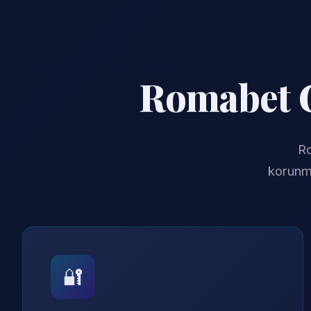
Romabet G
Ro
korunma
🔐