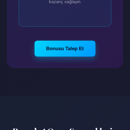
kazanç sağlayın.
Bonusu Talep Et