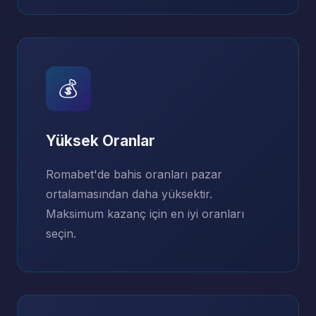
💰
Yüksek Oranlar
Romabet'de bahis oranları pazar
ortalamasından daha yüksektir.
Maksimum kazanç için en iyi oranları
seçin.