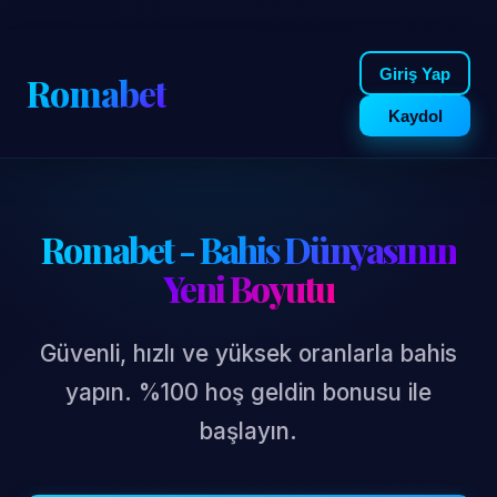
Giriş Yap
Romabet
Kaydol
Romabet - Bahis Dünyasının
Yeni Boyutu
Güvenli, hızlı ve yüksek oranlarla bahis
yapın. %100 hoş geldin bonusu ile
başlayın.