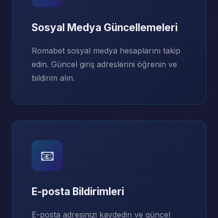
Sosyal Medya Güncellemeleri
Romabet sosyal medya hesaplarını takip
edin. Güncel giriş adreslerini öğrenin ve
bildirim alın.
📧
E-posta Bildirimleri
E-posta adresinizi kaydedin ve güncel