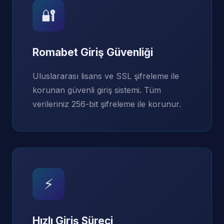
🔐
Romabet Giriş Güvenliği
Uluslararası lisans ve SSL şifreleme ile
korunan güvenli giriş sistemi. Tüm
verileriniz 256-bit şifreleme ile korunur.
⚡
Hızlı Giriş Süreci