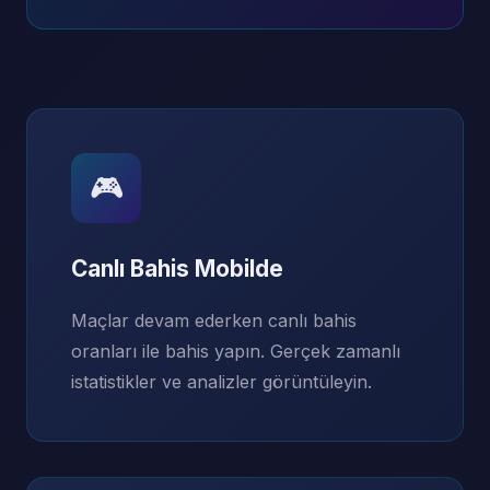
🎮
Canlı Bahis Mobilde
Maçlar devam ederken canlı bahis
oranları ile bahis yapın. Gerçek zamanlı
istatistikler ve analizler görüntüleyin.