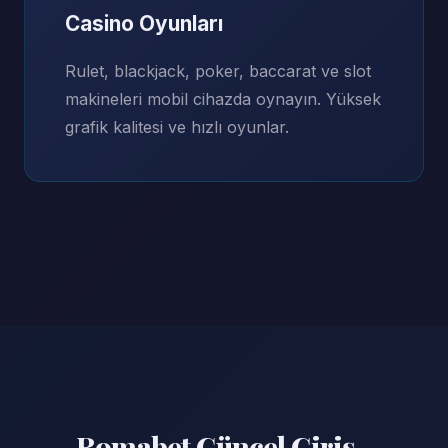
Casino Oyunları
Rulet, blackjack, poker, baccarat ve slot
makineleri mobil cihazda oynayın. Yüksek
grafik kalitesi ve hızlı oyunlar.
Romabet Güncel Giriş -