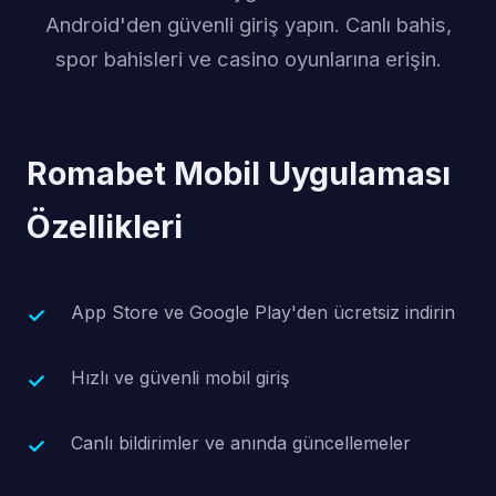
Android'den güvenli giriş yapın. Canlı bahis,
spor bahisleri ve casino oyunlarına erişin.
Romabet Mobil Uygulaması
Özellikleri
App Store ve Google Play'den ücretsiz indirin
Hızlı ve güvenli mobil giriş
Canlı bildirimler ve anında güncellemeler