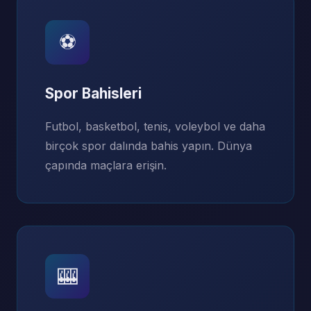
⚽
Spor Bahisleri
Futbol, basketbol, tenis, voleybol ve daha
birçok spor dalında bahis yapın. Dünya
çapında maçlara erişin.
🎰