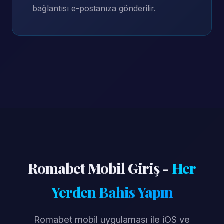
bağlantısı e-postanıza gönderilir.
Romabet Mobil Giriş -
Her
Yerden Bahis Yapın
Romabet mobil uygulaması ile iOS ve