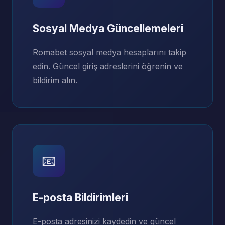
Sosyal Medya Güncellemeleri
Romabet sosyal medya hesaplarını takip
edin. Güncel giriş adreslerini öğrenin ve
bildirim alın.
📧
E-posta Bildirimleri
E-posta adresinizi kaydedin ve güncel