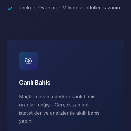
Jackpot Oyunları - Milyonluk ödüller kazanın
🎯
Canlı Bahis
Maçlar devam ederken canlı bahis
oranları değişir. Gerçek zamanlı
istatistikler ve analizler ile akıllı bahis
yapın.