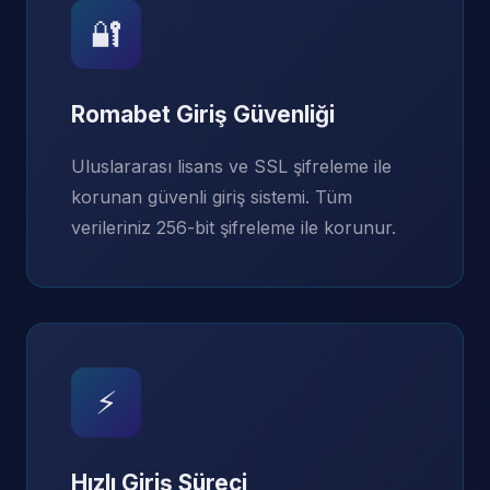
🔐
Romabet Giriş Güvenliği
Uluslararası lisans ve SSL şifreleme ile
korunan güvenli giriş sistemi. Tüm
verileriniz 256-bit şifreleme ile korunur.
⚡
Hızlı Giriş Süreci