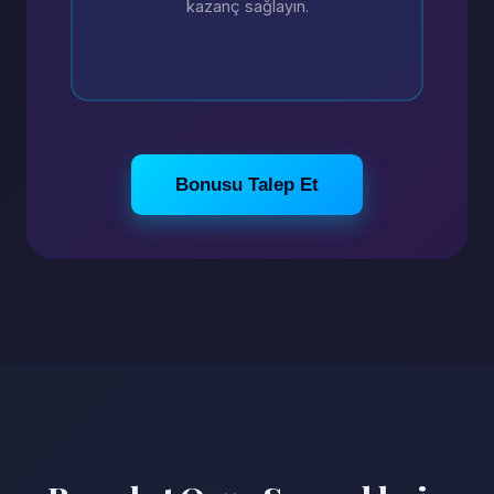
kazanç sağlayın.
Bonusu Talep Et