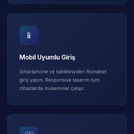
📱
Mobil Uyumlu Giriş
Smartphone ve tabletinizden Romabet
giriş yapın. Responsive tasarım tüm
cihazlarda mükemmel çalışır.