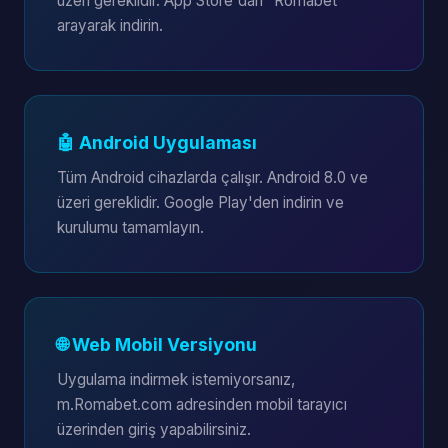
üzeri gereklidir. App Store'dan "Romabet"
arayarak indirin.
🤖 Android Uygulaması
Tüm Android cihazlarda çalışır. Android 8.0 ve
üzeri gereklidir. Google Play'den indirin ve
kurulumu tamamlayın.
🌐 Web Mobil Versiyonu
Uygulama indirmek istemiyorsanız,
m.Romabet.com adresinden mobil tarayıcı
üzerinden giriş yapabilirsiniz.