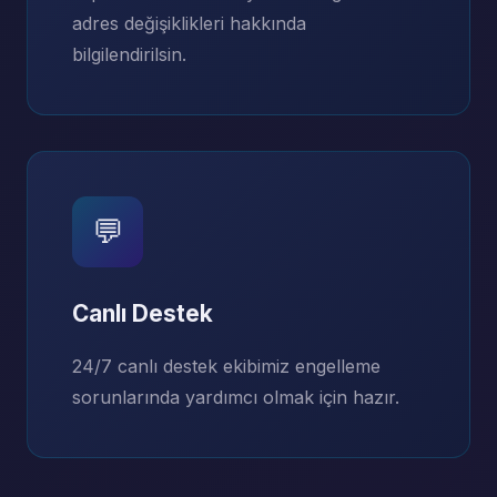
adres değişiklikleri hakkında
bilgilendirilsin.
💬
Canlı Destek
24/7 canlı destek ekibimiz engelleme
sorunlarında yardımcı olmak için hazır.