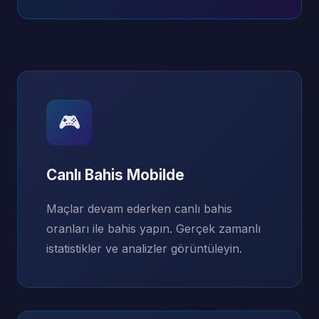
🎮
Canlı Bahis Mobilde
Maçlar devam ederken canlı bahis
oranları ile bahis yapın. Gerçek zamanlı
istatistikler ve analizler görüntüleyin.