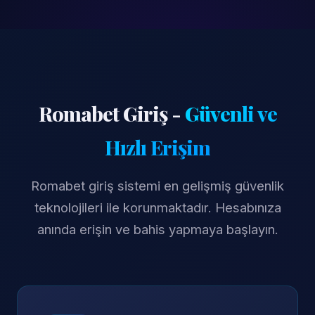
Romabet Giriş -
Güvenli ve
Hızlı Erişim
Romabet giriş sistemi en gelişmiş güvenlik
teknolojileri ile korunmaktadır. Hesabınıza
anında erişin ve bahis yapmaya başlayın.