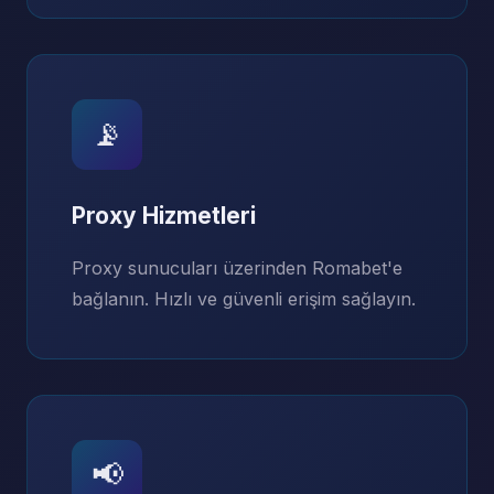
📡
Proxy Hizmetleri
Proxy sunucuları üzerinden Romabet'e
bağlanın. Hızlı ve güvenli erişim sağlayın.
📢