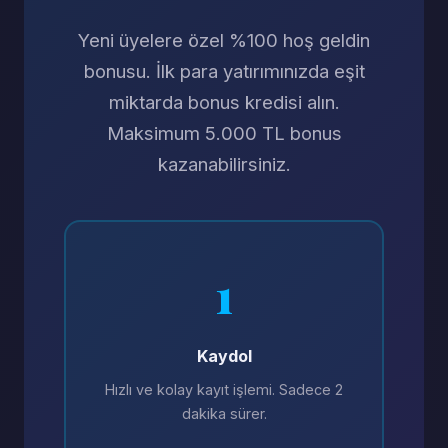
Yeni üyelere özel %100 hoş geldin
bonusu. İlk para yatırımınızda eşit
miktarda bonus kredisi alın.
Maksimum 5.000 TL bonus
kazanabilirsiniz.
1
Kaydol
Hızlı ve kolay kayıt işlemi. Sadece 2
dakika sürer.