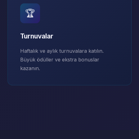
🏆
Turnuvalar
Haftalık ve aylık turnuvalara katılın.
Büyük ödüller ve ekstra bonuslar
kazanın.