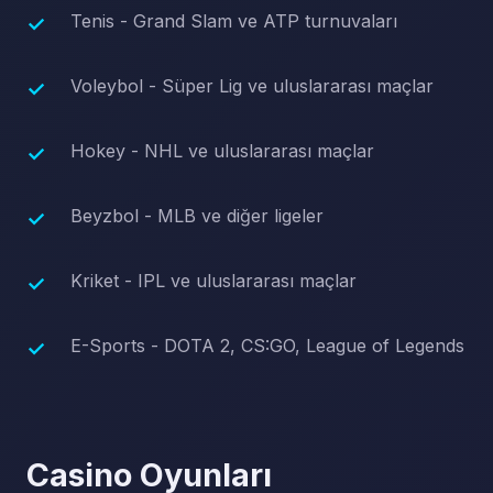
Tenis - Grand Slam ve ATP turnuvaları
Voleybol - Süper Lig ve uluslararası maçlar
Hokey - NHL ve uluslararası maçlar
Beyzbol - MLB ve diğer ligeler
Kriket - IPL ve uluslararası maçlar
E-Sports - DOTA 2, CS:GO, League of Legends
Casino Oyunları