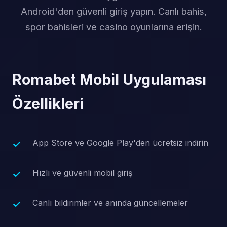
Android'den güvenli giriş yapın. Canlı bahis,
spor bahisleri ve casino oyunlarına erişin.
Romabet Mobil Uygulaması
Özellikleri
App Store ve Google Play'den ücretsiz indirin
Hızlı ve güvenli mobil giriş
Canlı bildirimler ve anında güncellemeler