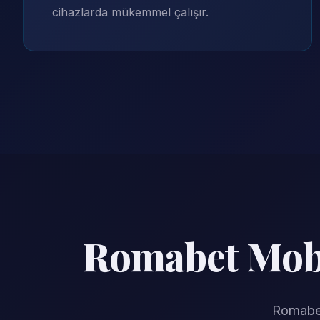
cihazlarda mükemmel çalışır.
Romabet Mobi
Romabet