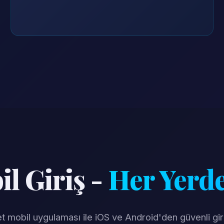
l Giriş -
Her Yerde
 mobil uygulaması ile iOS ve Android'den güvenli giri