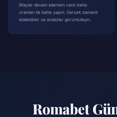
Maçlar devam ederken canlı bahis
oranları ile bahis yapın. Gerçek zamanlı
istatistikler ve analizler görüntüleyin.
Romabet Günc