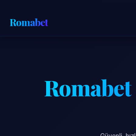
Romabet
Romabet 
Güvenli, hız