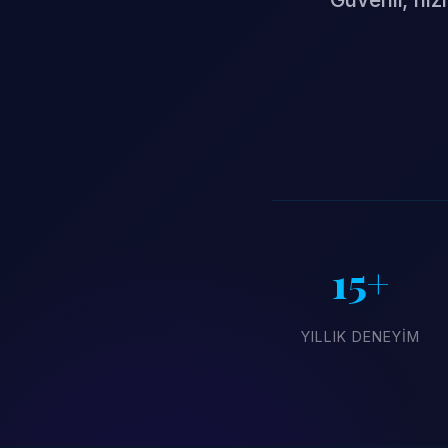
15+
YILLIK DENEYIM