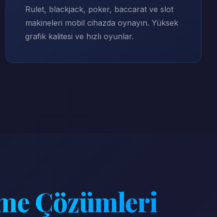
Rulet, blackjack, poker, baccarat ve slot
makineleri mobil cihazda oynayın. Yüksek
grafik kalitesi ve hızlı oyunlar.
me Çözümleri