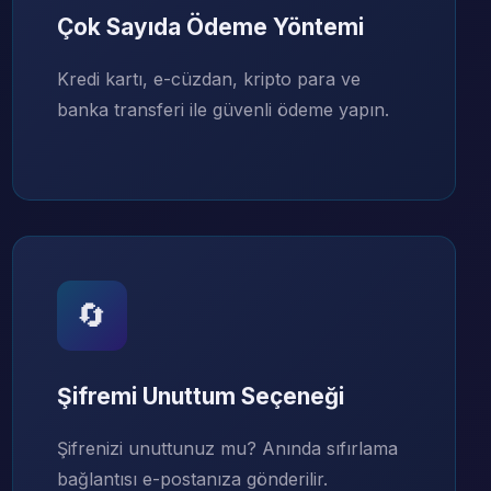
Çok Sayıda Ödeme Yöntemi
Kredi kartı, e-cüzdan, kripto para ve
banka transferi ile güvenli ödeme yapın.
🔄
Şifremi Unuttum Seçeneği
Şifrenizi unuttunuz mu? Anında sıfırlama
bağlantısı e-postanıza gönderilir.