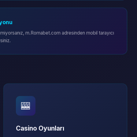
iyonu
emiyorsanız, m.Romabet.com adresinden mobil tarayıcı
siniz.
🎰
Casino Oyunları