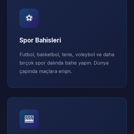
⚽
Spor Bahisleri
Futbol, basketbol, tenis, voleybol ve daha
birçok spor dalında bahis yapın. Dünya
çapında maçlara erişin.
🎰