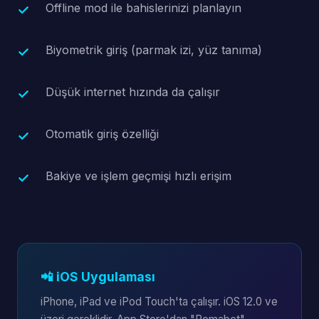
Offline mod ile bahislerinizi planlayın
Biyometrik giriş (parmak izi, yüz tanıma)
Düşük internet hızında da çalışır
Otomatik giriş özelliği
Bakiye ve işlem geçmişi hızlı erişim
📲 iOS Uygulaması
iPhone, iPad ve iPod Touch'ta çalışır. iOS 12.0 ve