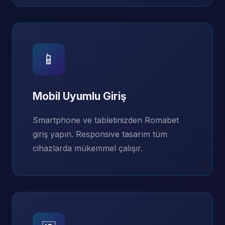
📱
Mobil Uyumlu Giriş
Smartphone ve tabletinizden Romabet
giriş yapın. Responsive tasarım tüm
cihazlarda mükemmel çalışır.