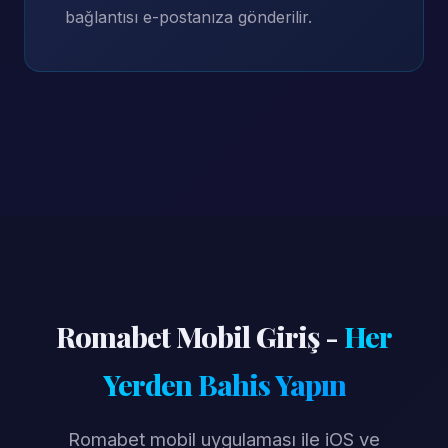
bağlantısı e-postanıza gönderilir.
Romabet Mobil Giriş -
Her
Yerden Bahis Yapın
Romabet mobil uygulaması ile iOS ve