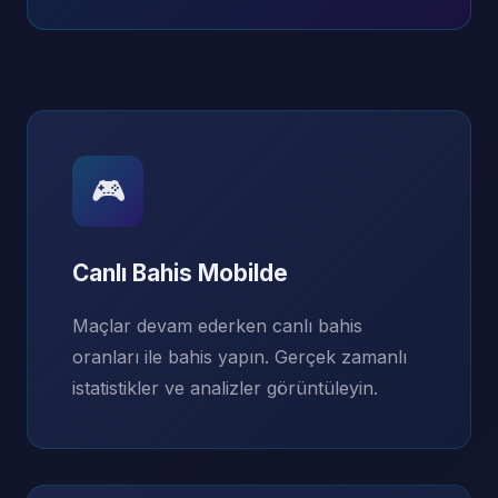
🎮
Canlı Bahis Mobilde
Maçlar devam ederken canlı bahis
oranları ile bahis yapın. Gerçek zamanlı
istatistikler ve analizler görüntüleyin.