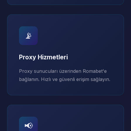
📡
Proxy Hizmetleri
Proxy sunucuları üzerinden Romabet'e
bağlanın. Hızlı ve güvenli erişim sağlayın.
📢