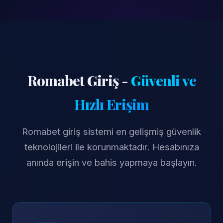
Romabet Giriş -
Güvenli ve
Hızlı Erişim
Romabet giriş sistemi en gelişmiş güvenlik
teknolojileri ile korunmaktadır. Hesabınıza
anında erişin ve bahis yapmaya başlayın.