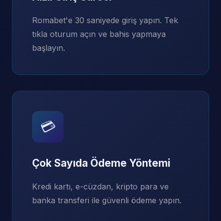
Romabet'e 30 saniyede giriş yapın. Tek
tıkla oturum açın ve bahis yapmaya
başlayın.
💳
Çok Sayıda Ödeme Yöntemi
Kredi kartı, e-cüzdan, kripto para ve
banka transferi ile güvenli ödeme yapın.