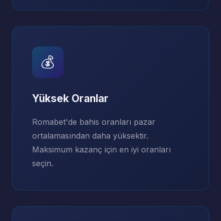
💰
Yüksek Oranlar
Romabet'de bahis oranları pazar
ortalamasından daha yüksektir.
Maksimum kazanç için en iyi oranları
seçin.