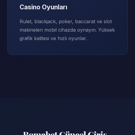
Casino Oyunları
Rulet, blackjack, poker, baccarat ve slot
makineleri mobil cihazda oynayın. Yüksek
grafik kalitesi ve hızlı oyunlar.
Romabet Güncel Giriş -