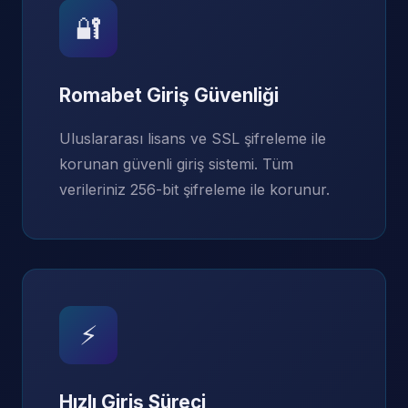
🔐
Romabet Giriş Güvenliği
Uluslararası lisans ve SSL şifreleme ile
korunan güvenli giriş sistemi. Tüm
verileriniz 256-bit şifreleme ile korunur.
⚡
Hızlı Giriş Süreci