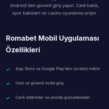
Android'den güvenli giriş yapın. Canlı bahis,
spor bahisleri ve casino oyunlarına erişin.
Romabet Mobil Uygulaması
Özellikleri
App Store ve Google Play'den ücretsiz indirin
Hızlı ve güvenli mobil giriş
Canlı bildirimler ve anında güncellemeler