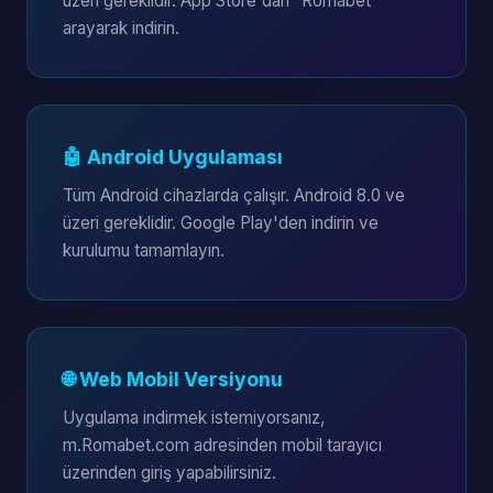
üzeri gereklidir. App Store'dan "Romabet"
arayarak indirin.
🤖 Android Uygulaması
Tüm Android cihazlarda çalışır. Android 8.0 ve
üzeri gereklidir. Google Play'den indirin ve
kurulumu tamamlayın.
🌐 Web Mobil Versiyonu
Uygulama indirmek istemiyorsanız,
m.Romabet.com adresinden mobil tarayıcı
üzerinden giriş yapabilirsiniz.