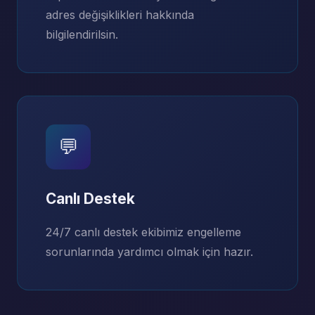
adres değişiklikleri hakkında
bilgilendirilsin.
💬
Canlı Destek
24/7 canlı destek ekibimiz engelleme
sorunlarında yardımcı olmak için hazır.