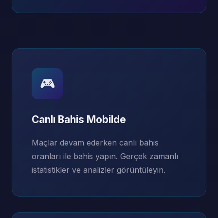
🎮
Canlı Bahis Mobilde
Maçlar devam ederken canlı bahis
oranları ile bahis yapın. Gerçek zamanlı
istatistikler ve analizler görüntüleyin.