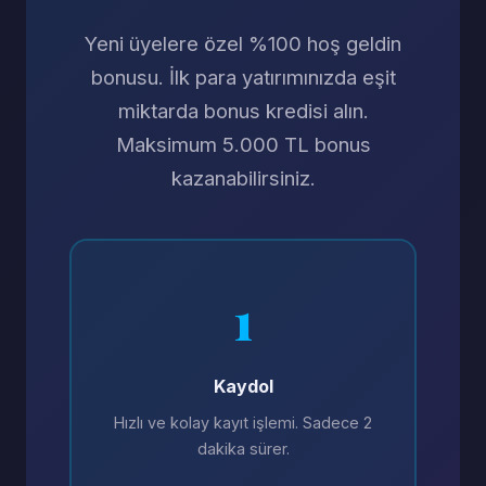
Yeni üyelere özel %100 hoş geldin
bonusu. İlk para yatırımınızda eşit
miktarda bonus kredisi alın.
Maksimum 5.000 TL bonus
kazanabilirsiniz.
1
Kaydol
Hızlı ve kolay kayıt işlemi. Sadece 2
dakika sürer.