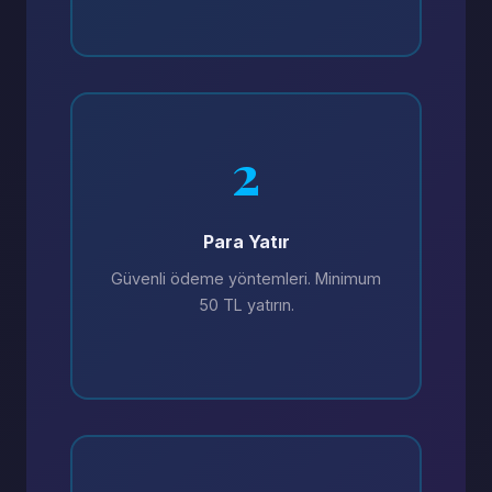
2
Para Yatır
Güvenli ödeme yöntemleri. Minimum
50 TL yatırın.