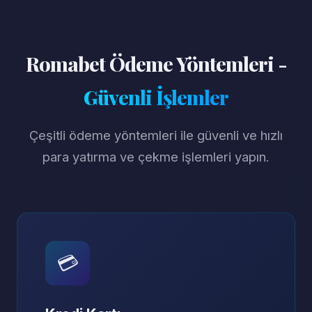
Romabet Ödeme Yöntemleri -
Güvenli İşlemler
Çeşitli ödeme yöntemleri ile güvenli ve hızlı
para yatırma ve çekme işlemleri yapın.
💳