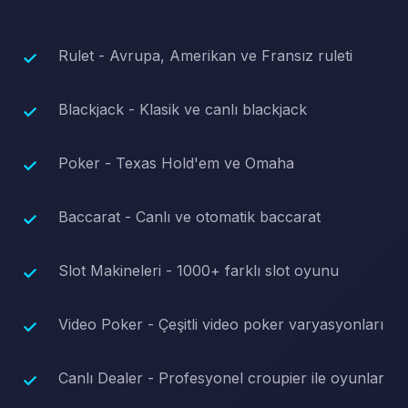
Rulet - Avrupa, Amerikan ve Fransız ruleti
Blackjack - Klasik ve canlı blackjack
Poker - Texas Hold'em ve Omaha
Baccarat - Canlı ve otomatik baccarat
Slot Makineleri - 1000+ farklı slot oyunu
Video Poker - Çeşitli video poker varyasyonları
Canlı Dealer - Profesyonel croupier ile oyunlar