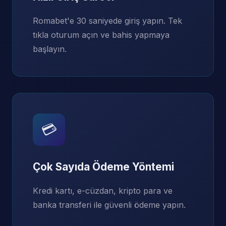
Romabet'e 30 saniyede giriş yapın. Tek
tıkla oturum açın ve bahis yapmaya
başlayın.
💳
Çok Sayıda Ödeme Yöntemi
Kredi kartı, e-cüzdan, kripto para ve
banka transferi ile güvenli ödeme yapın.