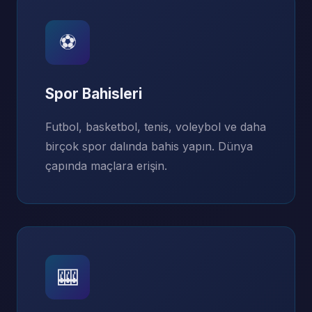
⚽
Spor Bahisleri
Futbol, basketbol, tenis, voleybol ve daha
birçok spor dalında bahis yapın. Dünya
çapında maçlara erişin.
🎰