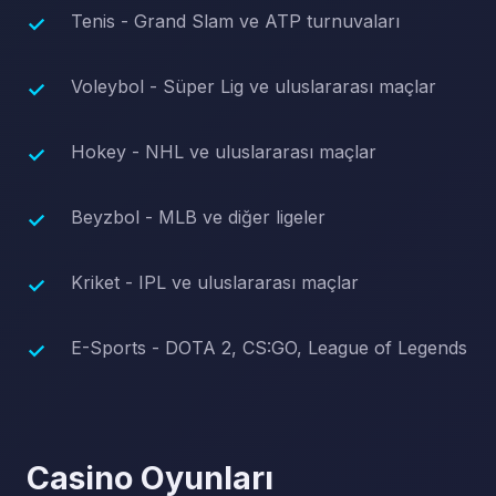
Tenis - Grand Slam ve ATP turnuvaları
Voleybol - Süper Lig ve uluslararası maçlar
Hokey - NHL ve uluslararası maçlar
Beyzbol - MLB ve diğer ligeler
Kriket - IPL ve uluslararası maçlar
E-Sports - DOTA 2, CS:GO, League of Legends
Casino Oyunları