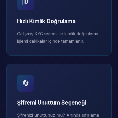
🆔
Hızlı Kimlik Doğrulama
Gelişmiş KYC sistemi ile kimlik doğrulama
işlemi dakikalar içinde tamamlanır.
🔄
Şifremi Unuttum Seçeneği
Şifrenizi unuttunuz mu? Anında sıfırlama