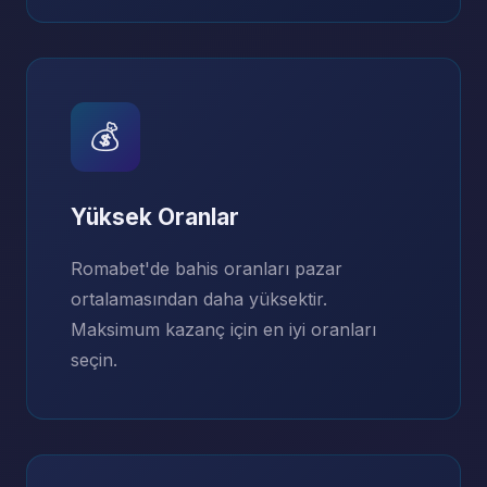
💰
Yüksek Oranlar
Romabet'de bahis oranları pazar
ortalamasından daha yüksektir.
Maksimum kazanç için en iyi oranları
seçin.