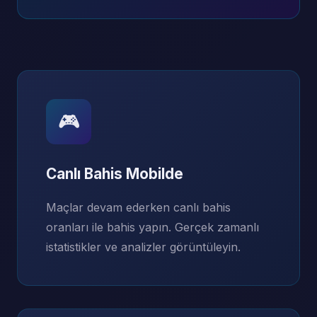
🎮
Canlı Bahis Mobilde
Maçlar devam ederken canlı bahis
oranları ile bahis yapın. Gerçek zamanlı
istatistikler ve analizler görüntüleyin.