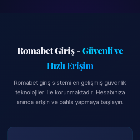
Romabet Giriş -
Güvenli ve
Hızlı Erişim
Romabet giriş sistemi en gelişmiş güvenlik
teknolojileri ile korunmaktadır. Hesabınıza
anında erişin ve bahis yapmaya başlayın.