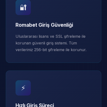
🔐
Romabet Giriş Güvenliği
Uluslararası lisans ve SSL şifreleme ile
korunan güvenli giriş sistemi. Tüm
verileriniz 256-bit şifreleme ile korunur.
⚡
Hızlı Giriş Süreci