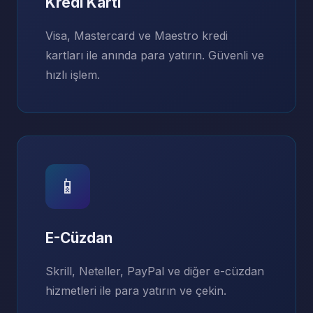
Kredi Kartı
Visa, Mastercard ve Maestro kredi
kartları ile anında para yatırın. Güvenli ve
hızlı işlem.
📱
E-Cüzdan
Skrill, Neteller, PayPal ve diğer e-cüzdan
hizmetleri ile para yatırın ve çekin.