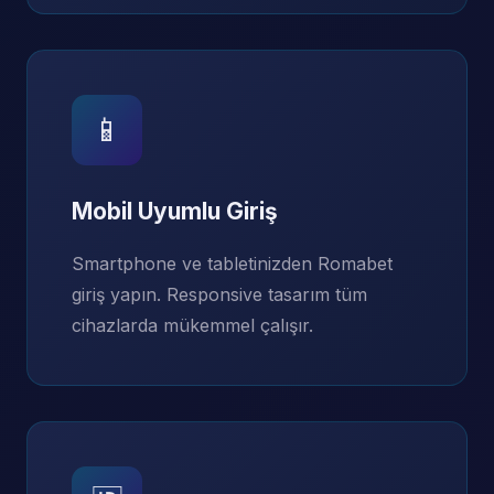
📱
Mobil Uyumlu Giriş
Smartphone ve tabletinizden Romabet
giriş yapın. Responsive tasarım tüm
cihazlarda mükemmel çalışır.