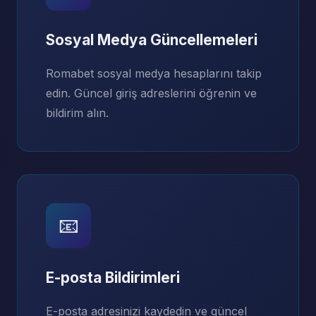
Sosyal Medya Güncellemeleri
Romabet sosyal medya hesaplarını takip
edin. Güncel giriş adreslerini öğrenin ve
bildirim alın.
📧
E-posta Bildirimleri
E-posta adresinizi kaydedin ve güncel