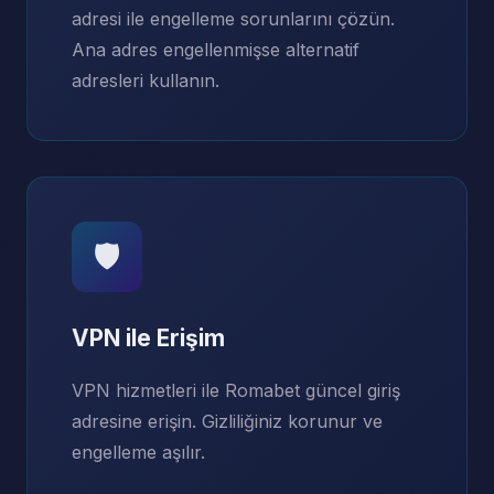
adresi ile engelleme sorunlarını çözün.
Ana adres engellenmişse alternatif
adresleri kullanın.
🛡️
VPN ile Erişim
VPN hizmetleri ile Romabet güncel giriş
adresine erişin. Gizliliğiniz korunur ve
engelleme aşılır.