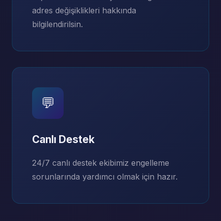
adres değişiklikleri hakkında
bilgilendirilsin.
💬
Canlı Destek
24/7 canlı destek ekibimiz engelleme
sorunlarında yardımcı olmak için hazır.