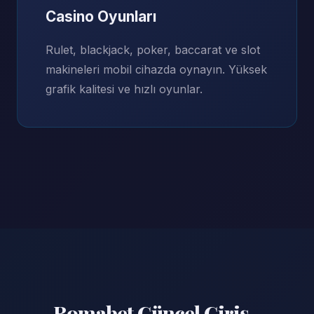
Casino Oyunları
Rulet, blackjack, poker, baccarat ve slot
makineleri mobil cihazda oynayın. Yüksek
grafik kalitesi ve hızlı oyunlar.
Romabet Güncel Giriş -