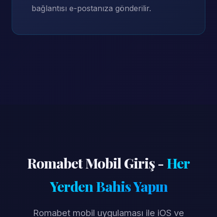
bağlantısı e-postanıza gönderilir.
Romabet Mobil Giriş -
Her
Yerden Bahis Yapın
Romabet mobil uygulaması ile iOS ve