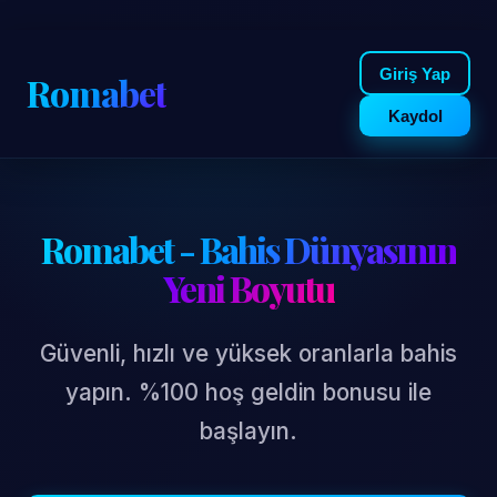
Giriş Yap
Romabet
Kaydol
Romabet - Bahis Dünyasının
Yeni Boyutu
Güvenli, hızlı ve yüksek oranlarla bahis
yapın. %100 hoş geldin bonusu ile
başlayın.