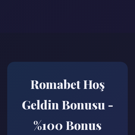
Romabet Hoş
Geldin Bonusu -
%100 Bonus