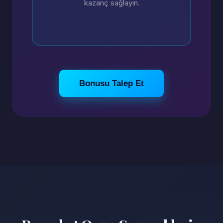
kazanç sağlayın.
Bonusu Talep Et