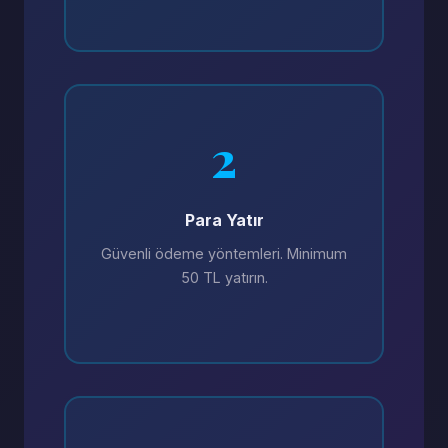
2
Para Yatır
Güvenli ödeme yöntemleri. Minimum
50 TL yatırın.