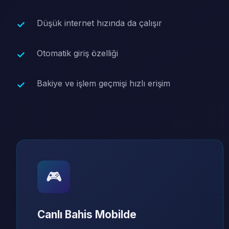
Düşük internet hızında da çalışır
Otomatik giriş özelliği
Bakiye ve işlem geçmişi hızlı erişim
🎮
Canlı Bahis Mobilde