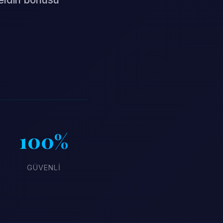
100%
GÜVENLI