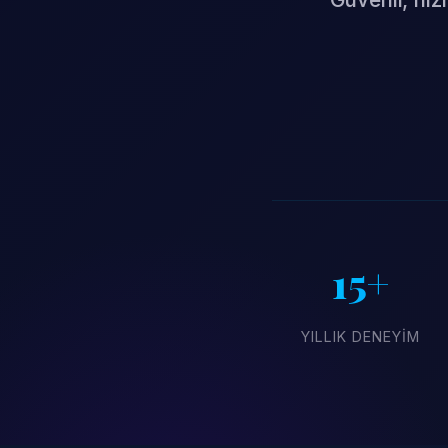
15+
YILLIK DENEYIM