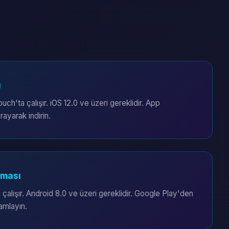
.
ı
ch'ta çalışır. iOS 12.0 ve üzeri gereklidir. App
ayarak indirin.
aması
çalışır. Android 8.0 ve üzeri gereklidir. Google Play'den
amlayın.