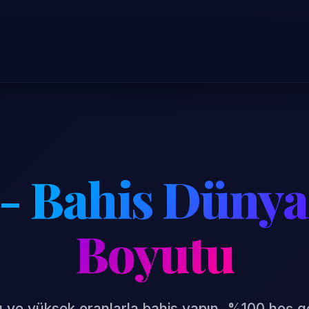
- Bahis Dünyas
Boyutu
lı ve yüksek oranlarla bahis yapın. %100 hoş 