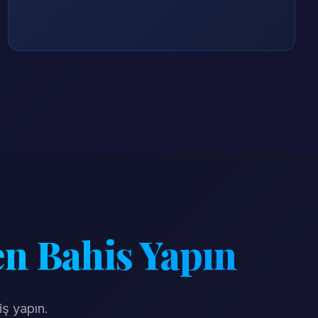
n Bahis Yapın
ş yapın.