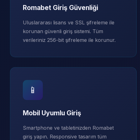
Romabet Giriş Güvenliği
Uluslararası lisans ve SSL şifreleme ile
korunan güvenli giriş sistemi. Tüm
verileriniz 256-bit şifreleme ile korunur.
📱
Mobil Uyumlu Giriş
Smartphone ve tabletinizden Romabet
giriş yapın. Responsive tasarım tüm