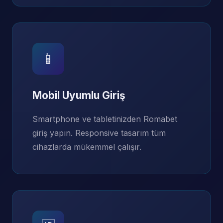
📱
Mobil Uyumlu Giriş
Smartphone ve tabletinizden Romabet
giriş yapın. Responsive tasarım tüm
cihazlarda mükemmel çalışır.