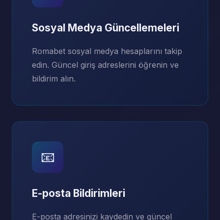
Sosyal Medya Güncellemeleri
Romabet sosyal medya hesaplarını takip
edin. Güncel giriş adreslerini öğrenin ve
bildirim alın.
📧
E-posta Bildirimleri
E-posta adresinizi kaydedin ve güncel