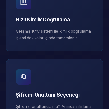
🆔
Hızlı Kimlik Doğrulama
Gelişmiş KYC sistemi ile kimlik doğrulama
işlemi dakikalar içinde tamamlanır.
🔄
Şifremi Unuttum Seçeneği
Şifrenizi unuttunuz mu? Anında sıfırlama