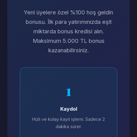
Yeni üyelere özel %100 hoş geldin
bonusu. İlk para yatırımınızda eşit
miktarda bonus kredisi alın.
Maksimum 5.000 TL bonus
kazanabilirsiniz.
1
Kaydol
Hızlı ve kolay kayıt işlemi. Sadece 2
dakika sürer.