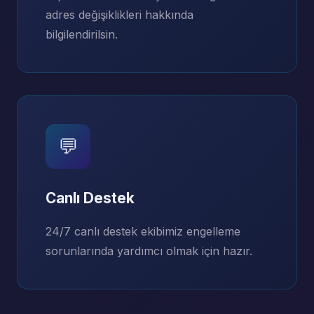
adres değişiklikleri hakkında
bilgilendirilsin.
💬
Canlı Destek
24/7 canlı destek ekibimiz engelleme
sorunlarında yardımcı olmak için hazır.