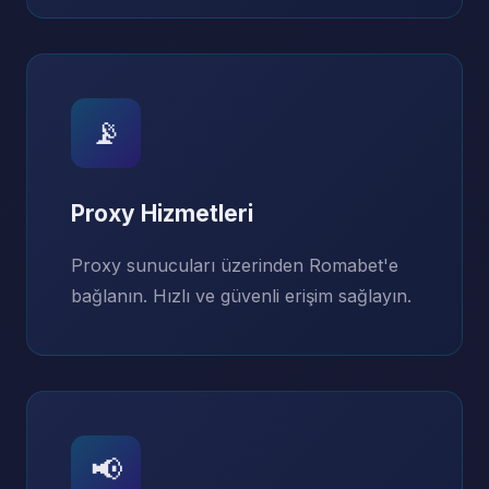
📡
Proxy Hizmetleri
Proxy sunucuları üzerinden Romabet'e
bağlanın. Hızlı ve güvenli erişim sağlayın.
📢