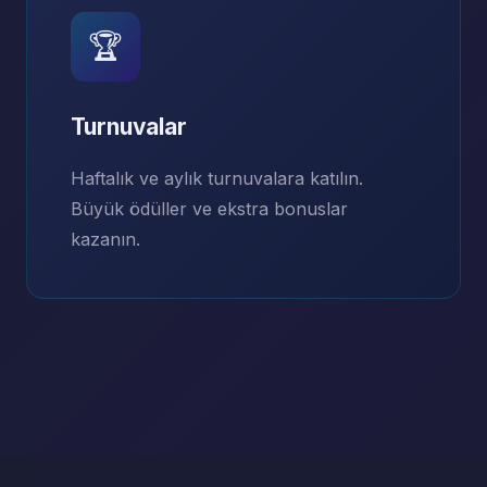
🏆
Turnuvalar
Haftalık ve aylık turnuvalara katılın.
Büyük ödüller ve ekstra bonuslar
kazanın.