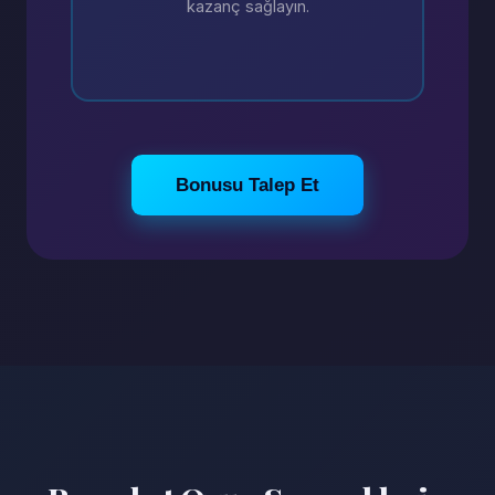
kazanç sağlayın.
Bonusu Talep Et