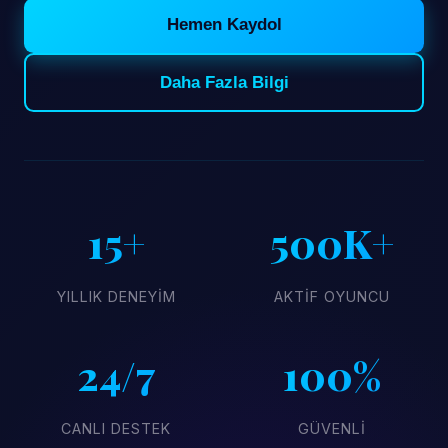
Hemen Kaydol
Daha Fazla Bilgi
15+
500K+
YILLIK DENEYIM
AKTIF OYUNCU
24/7
100%
CANLI DESTEK
GÜVENLI