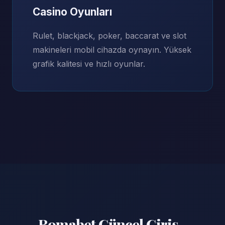
Casino Oyunları
Rulet, blackjack, poker, baccarat ve slot
makineleri mobil cihazda oynayın. Yüksek
grafik kalitesi ve hızlı oyunlar.
Romabet Güncel Giriş -