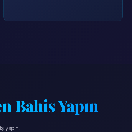
n Bahis Yapın
ş yapın.