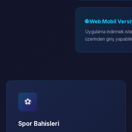
🌐 Web Mobil Vers
Uygulama indirmek ist
üzerinden giriş yapabilir
⚽
Spor Bahisleri