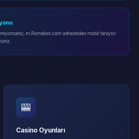
iyonu
emiyorsanız, m.Romabet.com adresinden mobil tarayıcı
siniz.
🎰
Casino Oyunları