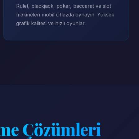
Rulet, blackjack, poker, baccarat ve slot
makineleri mobil cihazda oynayın. Yüksek
grafik kalitesi ve hızlı oyunlar.
me Çözümleri