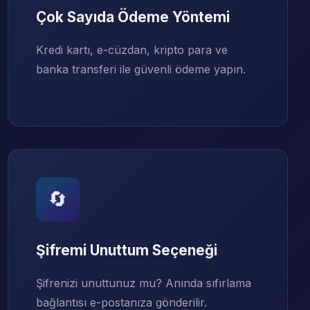
Çok Sayıda Ödeme Yöntemi
Kredi kartı, e-cüzdan, kripto para ve
banka transferi ile güvenli ödeme yapın.
🔄
Şifremi Unuttum Seçeneği
Şifrenizi unuttunuz mu? Anında sıfırlama
bağlantısı e-postanıza gönderilir.