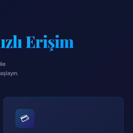
ızlı Erişim
ile
aşlayın.
💳