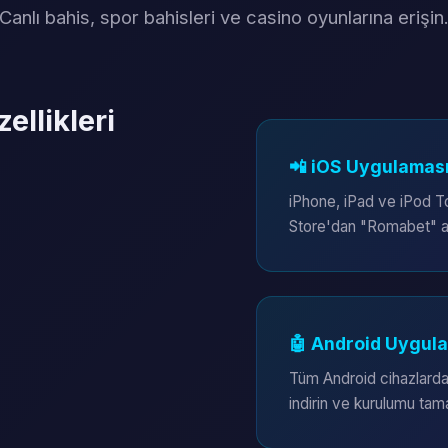
Canlı bahis, spor bahisleri ve casino oyunlarına erişin
llikleri
📲 iOS Uygulamas
iPhone, iPad ve iPod Tou
Store'dan "Romabet" ar
🤖 Android Uygul
Tüm Android cihazlarda 
indirin ve kurulumu tam