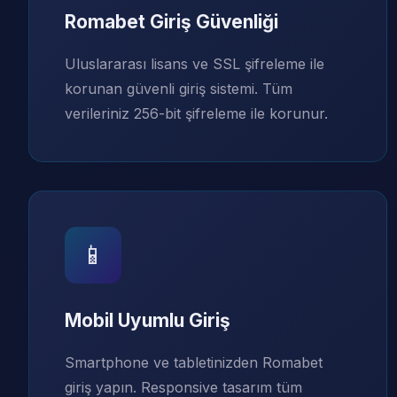
Romabet Giriş Güvenliği
Uluslararası lisans ve SSL şifreleme ile
korunan güvenli giriş sistemi. Tüm
verileriniz 256-bit şifreleme ile korunur.
📱
Mobil Uyumlu Giriş
Smartphone ve tabletinizden Romabet
giriş yapın. Responsive tasarım tüm