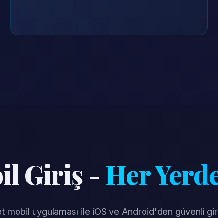
l Giriş -
Her Yerde
 mobil uygulaması ile iOS ve Android'den güvenli giri