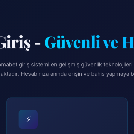
iriş -
Güvenli ve H
mabet giriş sistemi en gelişmiş güvenlik teknolojileri 
ktadır. Hesabınıza anında erişin ve bahis yapmaya b
⚡