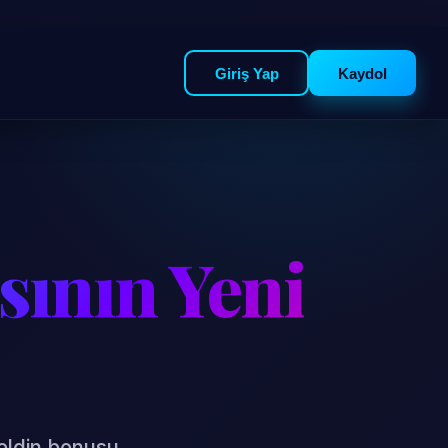
Giriş Yap
Kaydol
ının Yeni
geldin bonusu