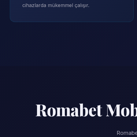
cihazlarda mükemmel çalışır.
Romabet Mobi
Romabet