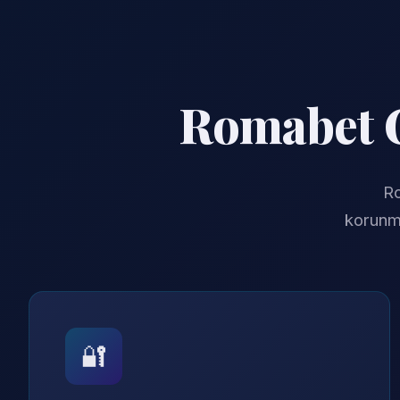
Romabet G
Ro
korunma
🔐