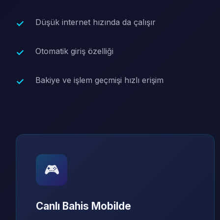
Düşük internet hızında da çalışır
Otomatik giriş özelliği
Bakiye ve işlem geçmişi hızlı erişim
🎮
Canlı Bahis Mobilde