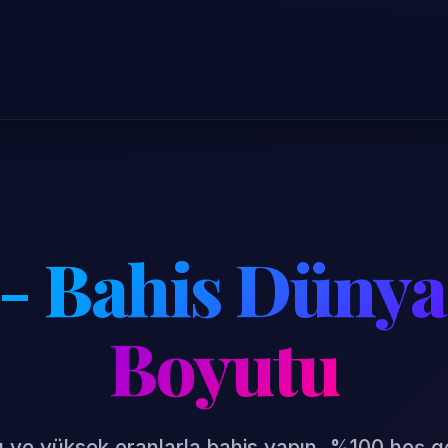
- Bahis Dünyas
Boyutu
lı ve yüksek oranlarla bahis yapın. %100 hoş 