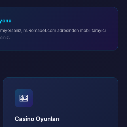
iyonu
emiyorsanız, m.Romabet.com adresinden mobil tarayıcı
siniz.
🎰
Casino Oyunları