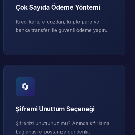
Çok Sayıda Ödeme Yöntemi
Kredi kartı, e-cüzdan, kripto para ve
banka transferi ile güvenli ödeme yapın.
🔄
Şifremi Unuttum Seçeneği
Şifrenizi unuttunuz mu? Anında sıfırlama
bağlantısı e-postanıza gönderilir.