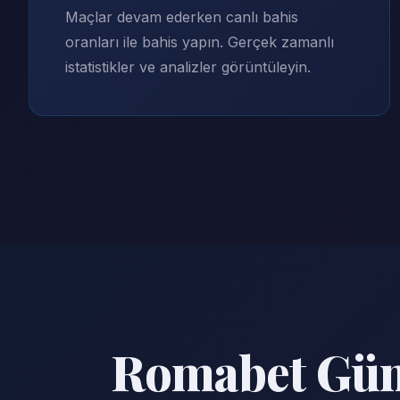
Maçlar devam ederken canlı bahis
oranları ile bahis yapın. Gerçek zamanlı
istatistikler ve analizler görüntüleyin.
Romabet Günc