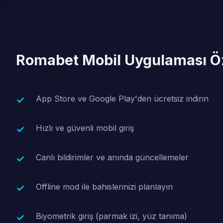
Romabet Mobil Uygulaması Öze
App Store ve Google Play'den ücretsiz indirin
Hızlı ve güvenli mobil giriş
Canlı bildirimler ve anında güncellemeler
Offline mod ile bahislerinizi planlayın
Biyometrik giriş (parmak izi, yüz tanıma)