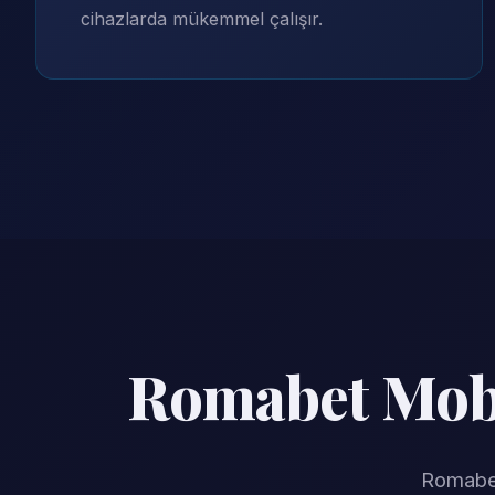
cihazlarda mükemmel çalışır.
Romabet Mobi
Romabet