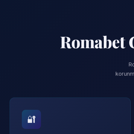
Romabet G
Ro
korunma
🔐