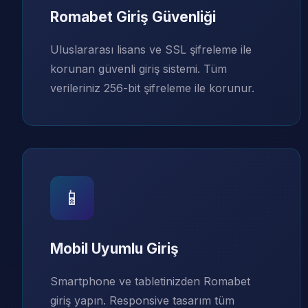
Romabet Giriş Güvenliği
Uluslararası lisans ve SSL şifreleme ile
korunan güvenli giriş sistemi. Tüm
verileriniz 256-bit şifreleme ile korunur.
📱
Mobil Uyumlu Giriş
Smartphone ve tabletinizden Romabet
giriş yapın. Responsive tasarım tüm