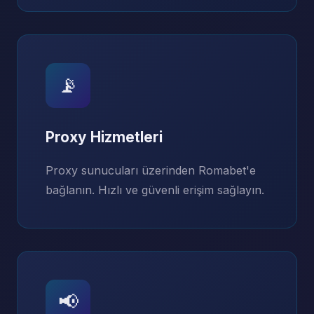
📡
Proxy Hizmetleri
Proxy sunucuları üzerinden Romabet'e
bağlanın. Hızlı ve güvenli erişim sağlayın.
📢