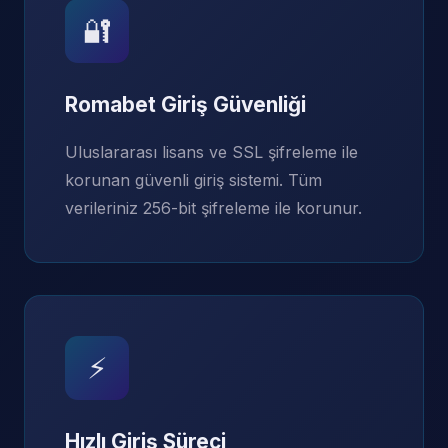
🔐
Romabet Giriş Güvenliği
Uluslararası lisans ve SSL şifreleme ile
korunan güvenli giriş sistemi. Tüm
verileriniz 256-bit şifreleme ile korunur.
⚡
Hızlı Giriş Süreci