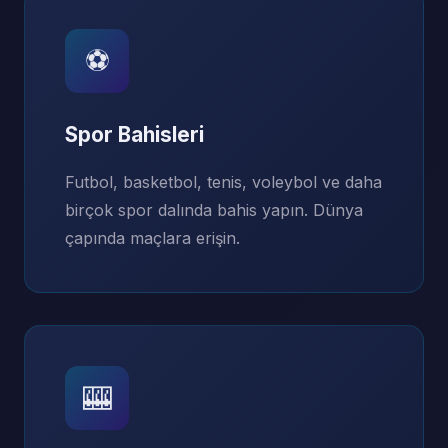
⚽
Spor Bahisleri
Futbol, basketbol, tenis, voleybol ve daha
birçok spor dalında bahis yapın. Dünya
çapında maçlara erişin.
🎰