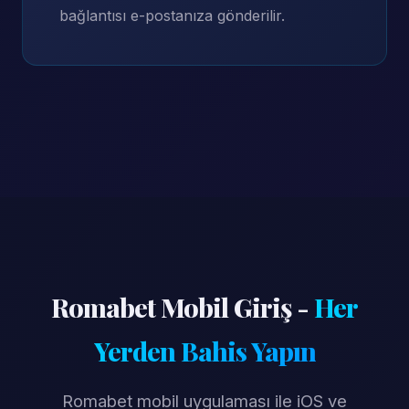
bağlantısı e-postanıza gönderilir.
Romabet Mobil Giriş -
Her
Yerden Bahis Yapın
Romabet mobil uygulaması ile iOS ve