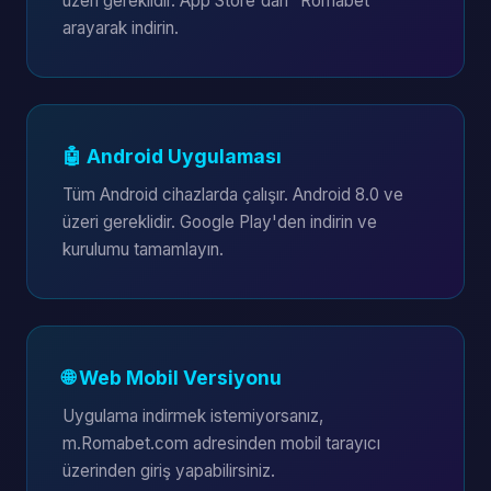
üzeri gereklidir. App Store'dan "Romabet"
arayarak indirin.
🤖 Android Uygulaması
Tüm Android cihazlarda çalışır. Android 8.0 ve
üzeri gereklidir. Google Play'den indirin ve
kurulumu tamamlayın.
🌐 Web Mobil Versiyonu
Uygulama indirmek istemiyorsanız,
m.Romabet.com adresinden mobil tarayıcı
üzerinden giriş yapabilirsiniz.