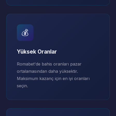
💰
Yüksek Oranlar
Romabet'de bahis oranları pazar
ortalamasından daha yüksektir.
Maksimum kazanç için en iyi oranları
seçin.