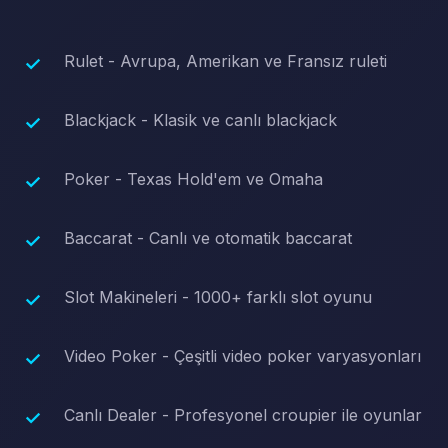
Rulet - Avrupa, Amerikan ve Fransız ruleti
Blackjack - Klasik ve canlı blackjack
Poker - Texas Hold'em ve Omaha
Baccarat - Canlı ve otomatik baccarat
Slot Makineleri - 1000+ farklı slot oyunu
Video Poker - Çeşitli video poker varyasyonları
Canlı Dealer - Profesyonel croupier ile oyunlar