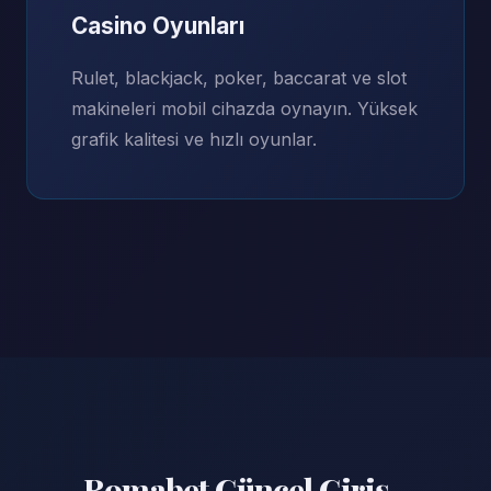
Casino Oyunları
Rulet, blackjack, poker, baccarat ve slot
makineleri mobil cihazda oynayın. Yüksek
grafik kalitesi ve hızlı oyunlar.
Romabet Güncel Giriş -