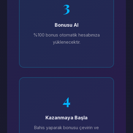
3
Bonusu Al
%100 bonus otomatik hesabınıza
yüklenecektir.
4
Kazanmaya Başla
Bahis yaparak bonusu çevirin ve